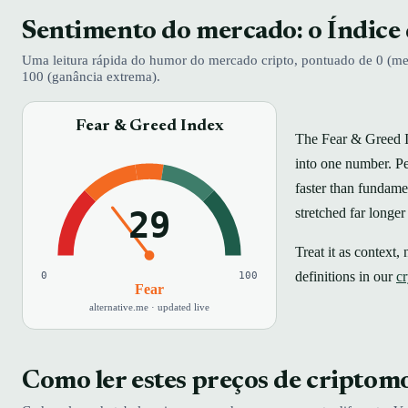
Sentimento do mercado: o Índice
Uma leitura rápida do humor do mercado cripto, pontuado de 0 (m
100 (ganância extrema).
Fear & Greed Index
The Fear & Greed I
into one number. P
faster than fundame
29
stretched far longer
Treat it as context,
definitions in our
cr
0
100
Fear
alternative.me · updated live
Como ler estes preços de criptom