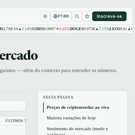
Inscreva-se
PT-BR
68.10
▲2.14%
USDS
$0.9997
▼0.02%
DOGE
$0.0738
▲2.15%
LEO
$9.61
▲0.48%
mercado
seguimos — além do contexto para entender os números.
NESTA PÁGINA
Preços de criptomoedas ao vivo
Maiores variações de hoje
ÚLTIMOS 7D
Sentimento do mercado (medo e
ganância)