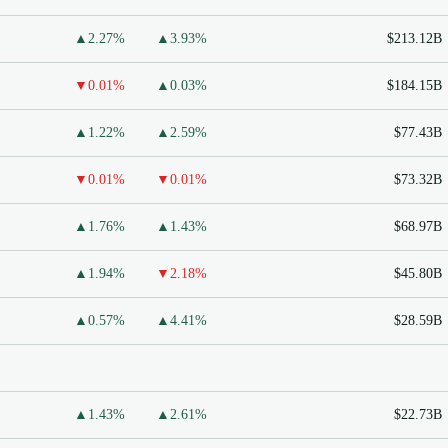
▲2.27%
▲3.93%
$213.12B
▼0.01%
▲0.03%
$184.15B
▲1.22%
▲2.59%
$77.43B
▼0.01%
▼0.01%
$73.32B
▲1.76%
▲1.43%
$68.97B
▲1.94%
▼2.18%
$45.80B
▲0.57%
▲4.41%
$28.59B
▲1.43%
▲2.61%
$22.73B