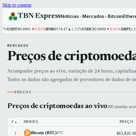
Skip to content
TBN Express
Notícias
Mercados
Bitcoin
Ethe
USDT
$0.9991
▼0.01%
BNB
$574.47
▲1.22%
USDC
$0.9998
▼0.01%
XRP
$1.10
▲1
MERCADOS
Preços de criptomoeda
Acompanhe preços ao vivo, variação de 24 horas, capitaliz
Todos os dados são agregados de provedores de dados de me
PREÇOS
Preços de criptomoedas ao vivo
300 moedas aco
#
MOEDA
PREÇO
▲
Bitcoin (BTC)
BTC
1
$63,826.50