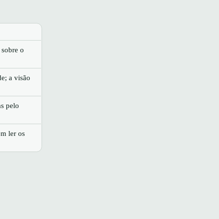
 sobre o
e; a visão
as pelo
em ler os