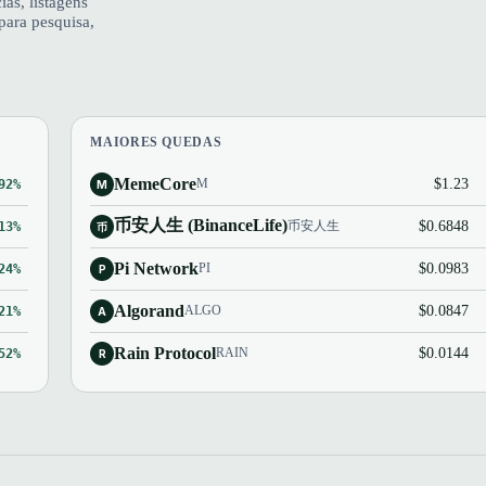
s, listagens
para pesquisa,
MAIORES QUEDAS
MemeCore
$1.23
M
92%
M
币安人生 (BinanceLife)
$0.6848
币安人生
13%
币
Pi Network
$0.0983
PI
24%
P
Algorand
$0.0847
ALGO
21%
A
Rain Protocol
$0.0144
RAIN
52%
R