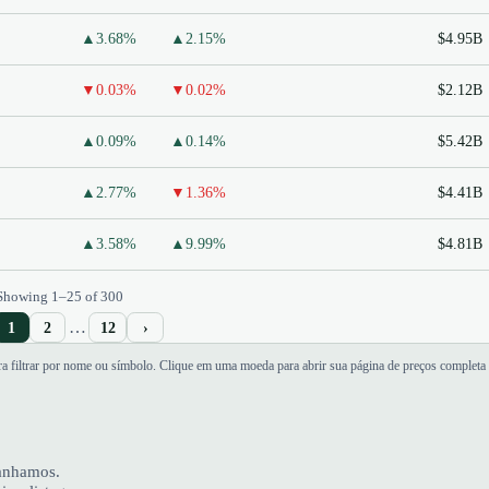
▲3.68%
▲2.15%
$4.95B
▼0.03%
▼0.02%
$2.12B
▲0.09%
▲0.14%
$5.42B
▲2.77%
▼1.36%
$4.41B
▲3.58%
▲9.99%
$4.81B
Showing 1–25 of 300
…
1
2
12
›
ara filtrar por nome ou símbolo. Clique em uma moeda para abrir sua página de preços completa 
panhamos.