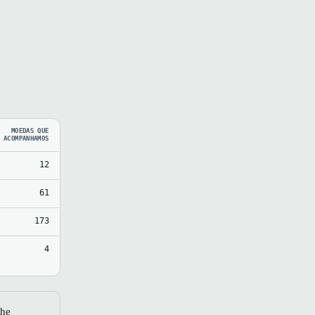
MOEDAS QUE
ACOMPANHAMOS
12
61
173
4
the