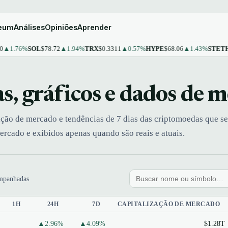
reum
Análises
Opiniões
Aprender
.76%
SOL
$78.72
▲1.94%
TRX
$0.3311
▲0.57%
HYPE
$68.06
▲1.43%
STETH
$1,7
s, gráficos e dados de 
ação de mercado e tendências de 7 dias das criptomoedas que 
rcado e exibidos apenas quando são reais e atuais.
mpanhadas
1H
24H
7D
CAPITALIZAÇÃO DE MERCADO
▲2.96%
▲4.09%
$1.28T