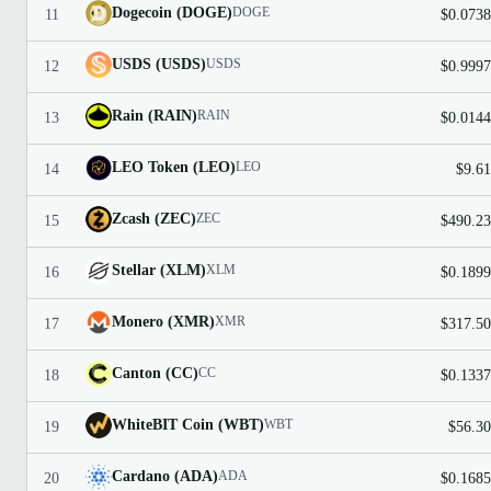
Dogecoin (DOGE)
DOGE
11
$0.0738
USDS (USDS)
USDS
12
$0.9997
Rain (RAIN)
RAIN
13
$0.0144
LEO Token (LEO)
LEO
14
$9.61
Zcash (ZEC)
ZEC
15
$490.23
Stellar (XLM)
XLM
16
$0.1899
Monero (XMR)
XMR
17
$317.50
Canton (CC)
CC
18
$0.1337
WhiteBIT Coin (WBT)
WBT
19
$56.30
Cardano (ADA)
ADA
20
$0.1685