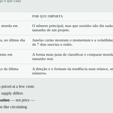
ja o que cada
POR QUE IMPORTA
ma moeda em
O número principal, mas que sozinho não diz nada
tamanho de um projeto.
a, no último dia
Janelas curtas mostram o momentum e a volatilidad
de 7 dias suaviza o ruído.
mento em
A forma mais justa de classificar e comparar moed
tamanho real.
ço da última
A direção e o formato da tendência num relance, s
números.
 priced at a few cents
 supply differs
sation
— not price —
s like circulating