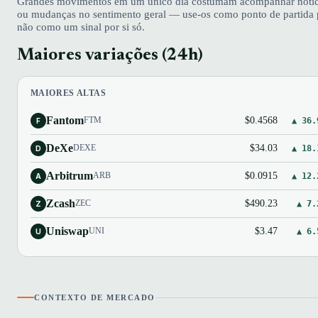
Grandes movimentos em um único dia costumam acompanhar notícia
ou mudanças no sentimento geral — use-os como ponto de partida 
não como um sinal por si só.
Maiores variações (24h)
MAIORES ALTAS
Fantom
$0.4568
FTM
▲ 36.
F
DeXe
$34.03
DEXE
▲ 18.
D
Arbitrum
$0.0915
ARB
▲ 12.
A
Zcash
$490.23
ZEC
▲ 7.
Z
Uniswap
$3.47
UNI
▲ 6.
U
CONTEXTO DE MERCADO