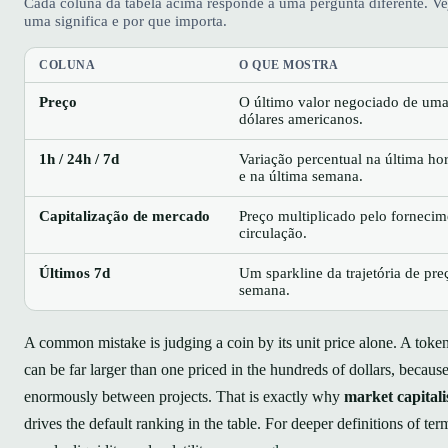
Cada coluna da tabela acima responde a uma pergunta diferente. Ve
uma significa e por que importa.
COLUNA
O QUE MOSTRA
Preço
O último valor negociado de u
dólares americanos.
1h / 24h / 7d
Variação percentual na última hor
e na última semana.
Capitalização de mercado
Preço multiplicado pelo forneci
circulação.
Últimos 7d
Um sparkline da trajetória de pre
semana.
A common mistake is judging a coin by its unit price alone. A token
can be far larger than one priced in the hundreds of dollars, because
enormously between projects. That is exactly why
market capitali
drives the default ranking in the table. For deeper definitions of term