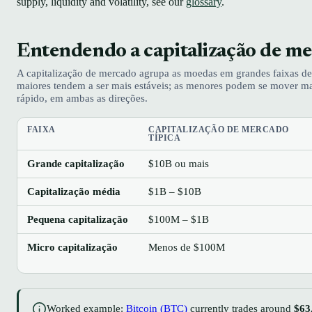
supply, liquidity and volatility, see our
glossary
.
Entendendo a capitalização de m
A capitalização de mercado agrupa as moedas em grandes faixas d
maiores tendem a ser mais estáveis; as menores podem se mover ma
rápido, em ambas as direções.
FAIXA
CAPITALIZAÇÃO DE MERCADO
TÍPICA
Grande capitalização
$10B ou mais
Capitalização média
$1B – $10B
Pequena capitalização
$100M – $1B
Micro capitalização
Menos de $100M
Worked example:
Bitcoin (BTC)
currently trades around
$63