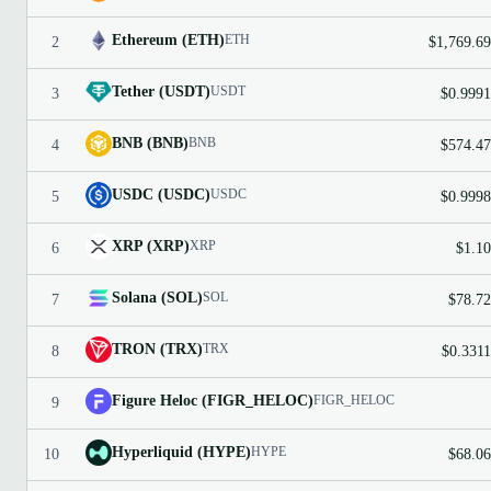
Ethereum (ETH)
ETH
2
$1,769.69
Tether (USDT)
USDT
3
$0.9991
BNB (BNB)
BNB
4
$574.47
USDC (USDC)
USDC
5
$0.9998
XRP (XRP)
XRP
6
$1.10
Solana (SOL)
SOL
7
$78.72
TRON (TRX)
TRX
8
$0.3311
Figure Heloc (FIGR_HELOC)
FIGR_HELOC
9
Hyperliquid (HYPE)
HYPE
10
$68.06