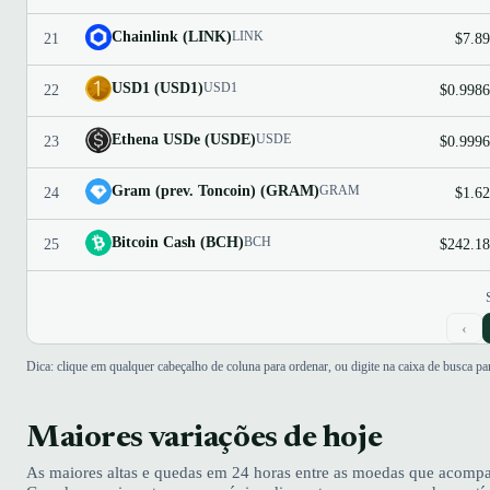
Chainlink (LINK)
LINK
21
$7.89
USD1 (USD1)
USD1
22
$0.9986
Ethena USDe (USDE)
USDE
23
$0.9996
Gram (prev. Toncoin) (GRAM)
GRAM
24
$1.62
Bitcoin Cash (BCH)
BCH
25
$242.18
‹
Dica: clique em qualquer cabeçalho de coluna para ordenar, ou digite na caixa de busca p
Maiores variações de hoje
As maiores altas e quedas em 24 horas entre as moedas que acom