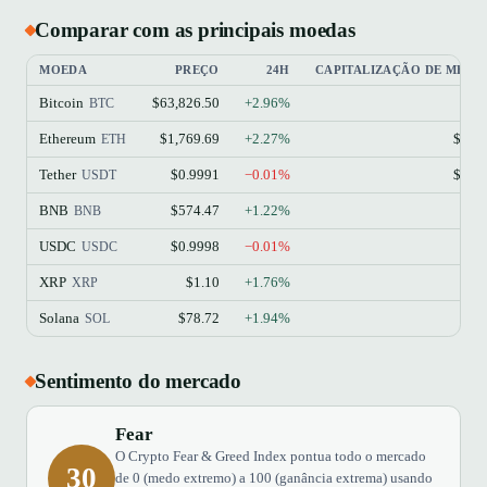
Comparar com as principais moedas
MOEDA
PREÇO
24H
CAPITALIZAÇÃO DE MER
Bitcoin
$63,826.50
+2.96%
$1
BTC
Ethereum
$1,769.69
+2.27%
$213
ETH
Tether
$0.9991
−0.01%
$184
USDT
BNB
$574.47
+1.22%
$77
BNB
USDC
$0.9998
−0.01%
$73
USDC
XRP
$1.10
+1.76%
$68
XRP
Solana
$78.72
+1.94%
$45
SOL
Sentimento do mercado
Fear
O Crypto Fear & Greed Index pontua todo o mercado
30
de 0 (medo extremo) a 100 (ganância extrema) usando