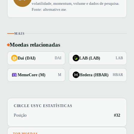
volatilidade, momentum, volume e dados de pesquisa.
Fonte: alternative.me.
MAIS
Moedas relacionadas
Dai (DAI)
LAB (LAB)
DAI
LAB
MemeCore (M)
Hedera (HBAR)
M
HBAR
CIRCLE USYC ESTATÍSTICAS
Posição
#32
TOP MOEDAS