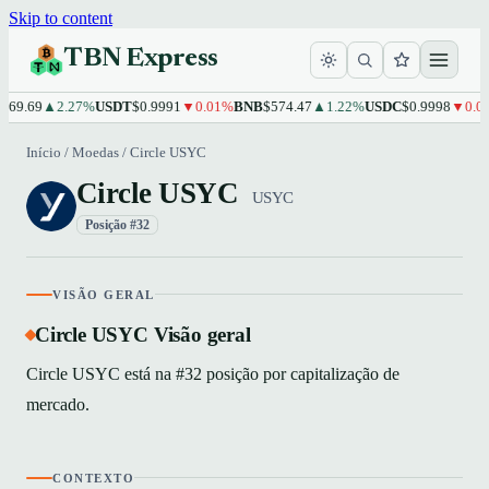
Skip to content
TBN Express
69.69
▲2.27%
USDT
$0.9991
▼0.01%
BNB
$574.47
▲1.22%
USDC
$0.9998
▼0.01
Início
/
Moedas
/
Circle USYC
Circle USYC
USYC
Posição #32
VISÃO GERAL
Circle USYC Visão geral
Circle USYC está na #32 posição por capitalização de
mercado.
CONTEXTO