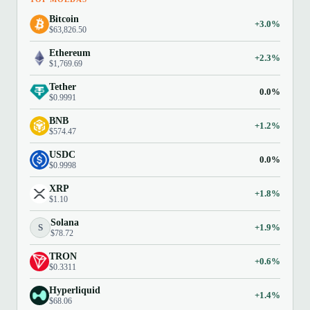
Bitcoin
+3.0%
$63,826.50
Ethereum
+2.3%
$1,769.69
Tether
0.0%
$0.9991
BNB
+1.2%
$574.47
USDC
0.0%
$0.9998
XRP
+1.8%
$1.10
Solana
S
+1.9%
$78.72
TRON
+0.6%
$0.3311
Hyperliquid
+1.4%
$68.06