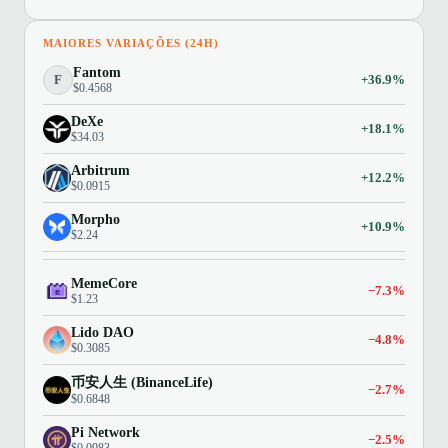
MAIORES VARIAÇÕES (24H)
Fantom
F
+36.9%
$0.4568
DeXe
+18.1%
$34.03
Arbitrum
+12.2%
$0.0915
Morpho
+10.9%
$2.24
MemeCore
−7.3%
$1.23
Lido DAO
−4.8%
$0.3085
币安人生 (BinanceLife)
−2.7%
$0.6848
Pi Network
−2.5%