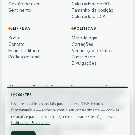
Gestão de risco
Calculadora de ROI
Sentimento
Tamanho da posição
Calculadora DCA
EMPRESA
POLÍTICAS
Sobre
Metodologia
Contato
Correções
Equipe editorial
Verificação de fatos
Política editorial
Publicidade
Divulgações
Não é aconselhamento financeiro.
O conteúdo e os dados de
mercado são apenas para informação geral, podem estar atrasados
COOKIES
ou baseados em modelos e não constituem aconselhamento de
investimento, financeiro, jurídico ou fiscal. Os criptoativos são
Usamos cookies essenciais para manter a TBN Express
voláteis — sempre faça sua própria pesquisa. Veja nosso
aviso legal
funcionando e — somente com o seu consentimento — cookies
completo
.
de análise para medir o tráfego e melhorar o site. Veja nossa
Política de Privacidade
.
© 2026 TBN Express. Todos os direitos reservados.
Privacidade
·
Termos
·
Contato