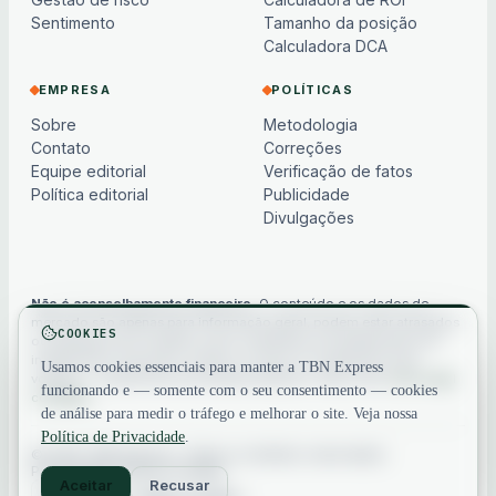
Sentimento
Tamanho da posição
Calculadora DCA
EMPRESA
POLÍTICAS
Sobre
Metodologia
Contato
Correções
Equipe editorial
Verificação de fatos
Política editorial
Publicidade
Divulgações
Não é aconselhamento financeiro.
O conteúdo e os dados de
mercado são apenas para informação geral, podem estar atrasados
COOKIES
ou baseados em modelos e não constituem aconselhamento de
investimento, financeiro, jurídico ou fiscal. Os criptoativos são
Usamos cookies essenciais para manter a TBN Express
voláteis — sempre faça sua própria pesquisa. Veja nosso
aviso legal
funcionando e — somente com o seu consentimento — cookies
completo
.
de análise para medir o tráfego e melhorar o site. Veja nossa
Política de Privacidade
.
© 2026 TBN Express. Todos os direitos reservados.
Privacidade
·
Termos
·
Contato
Aceitar
Recusar