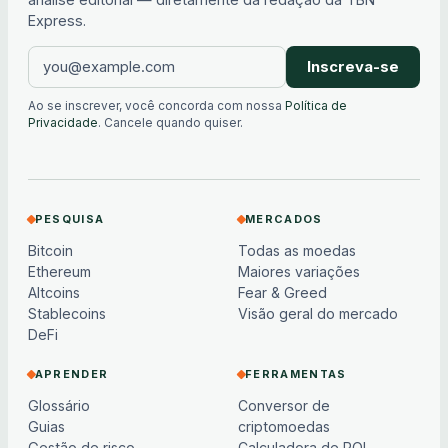
Express.
Inscreva-se
Ao se inscrever, você concorda com nossa
Política de
Privacidade
. Cancele quando quiser.
PESQUISA
MERCADOS
Bitcoin
Todas as moedas
Ethereum
Maiores variações
Altcoins
Fear & Greed
Stablecoins
Visão geral do mercado
DeFi
APRENDER
FERRAMENTAS
Glossário
Conversor de
Guias
criptomoedas
Gestão de risco
Calculadora de ROI