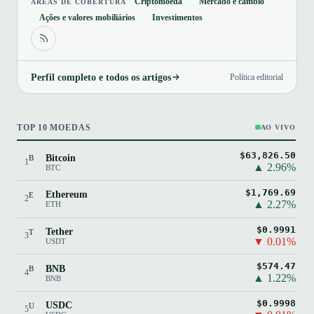
Criptomoeda
Mercado e câmbio
ÁREAS DE COBERTURA
Ações e valores mobiliários
Investimentos
Perfil completo e todos os artigos
Política editorial
TOP 10 MOEDAS
AO VIVO
$63,826.50
Bitcoin
B
1
▲ 2.96%
BTC
$1,769.69
Ethereum
E
2
▲ 2.27%
ETH
$0.9991
Tether
T
3
▼ 0.01%
USDT
$574.47
BNB
B
4
▲ 1.22%
BNB
$0.9998
USDC
U
5