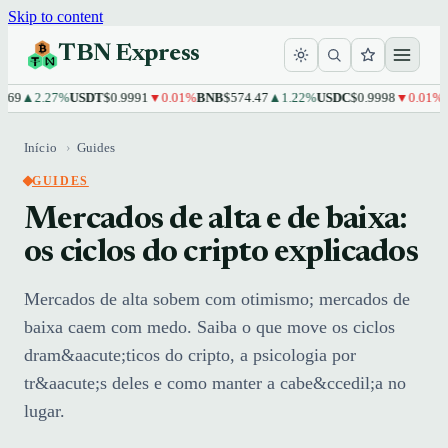
Skip to content
TBN Express
▲2.27%
USDT
$0.9991
▼0.01%
BNB
$574.47
▲1.22%
USDC
$0.9998
▼0.01%
XRP
Início
›
Guides
GUIDES
Mercados de alta e de baixa:
os ciclos do cripto explicados
Mercados de alta sobem com otimismo; mercados de
baixa caem com medo. Saiba o que move os ciclos
dram&aacute;ticos do cripto, a psicologia por
tr&aacute;s deles e como manter a cabe&ccedil;a no
lugar.