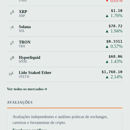
▼ 0.01%
USDC
$1.10
XRP
X
6
▲ 1.76%
XRP
$78.72
Solana
S
7
▲ 1.94%
SOL
$0.3311
TRON
T
8
▲ 0.57%
TRX
$68.06
Hyperliquid
H
9
▲ 1.43%
HYPE
$1,768.10
Lido Staked Ether
L
10
▲ 2.14%
STETH
Ver todos os mercados
AVALIAÇÕES
Avaliações independentes e análises práticas de exchanges,
carteiras e ferramentas de cripto.