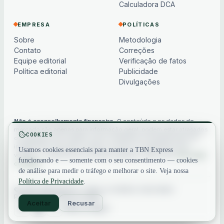
Calculadora DCA
EMPRESA
POLÍTICAS
Sobre
Metodologia
Contato
Correções
Equipe editorial
Verificação de fatos
Política editorial
Publicidade
Divulgações
Não é aconselhamento financeiro.
O conteúdo e os dados de
mercado são apenas para informação geral, podem estar atrasados
COOKIES
ou baseados em modelos e não constituem aconselhamento de
investimento, financeiro, jurídico ou fiscal. Os criptoativos são
Usamos cookies essenciais para manter a TBN Express
voláteis — sempre faça sua própria pesquisa. Veja nosso
aviso legal
funcionando e — somente com o seu consentimento — cookies
completo
.
de análise para medir o tráfego e melhorar o site. Veja nossa
Política de Privacidade
.
© 2026 TBN Express. Todos os direitos reservados.
Privacidade
·
Termos
·
Contato
Aceitar
Recusar
Voltar ao topo