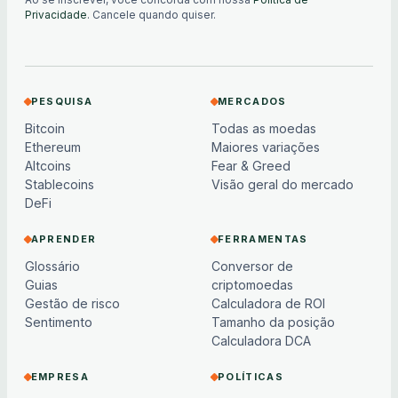
Ao se inscrever, você concorda com nossa
Política de
Privacidade
. Cancele quando quiser.
PESQUISA
MERCADOS
Bitcoin
Todas as moedas
Ethereum
Maiores variações
Altcoins
Fear & Greed
Stablecoins
Visão geral do mercado
DeFi
APRENDER
FERRAMENTAS
Glossário
Conversor de
Guias
criptomoedas
Gestão de risco
Calculadora de ROI
Sentimento
Tamanho da posição
Calculadora DCA
EMPRESA
POLÍTICAS