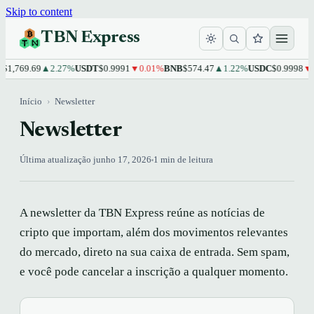
Skip to content
TBN Express
$1,769.69
▲2.27%
USDT
$0.9991
▼0.01%
BNB
$574.47
▲1.22%
USDC
$0.9998
▼0
Início
›
Newsletter
Newsletter
Última atualização junho 17, 2026
1 min de leitura
A newsletter da TBN Express reúne as notícias de
cripto que importam, além dos movimentos relevantes
do mercado, direto na sua caixa de entrada. Sem spam,
e você pode cancelar a inscrição a qualquer momento.