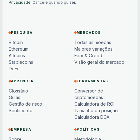
Privacidade
. Cancele quando quiser.
PESQUISA
MERCADOS
Bitcoin
Todas as moedas
Ethereum
Maiores variações
Altcoins
Fear & Greed
Stablecoins
Visão geral do mercado
DeFi
APRENDER
FERRAMENTAS
Glossário
Conversor de
Guias
criptomoedas
Gestão de risco
Calculadora de ROI
Sentimento
Tamanho da posição
Calculadora DCA
EMPRESA
POLÍTICAS
Sobre
Metodologia