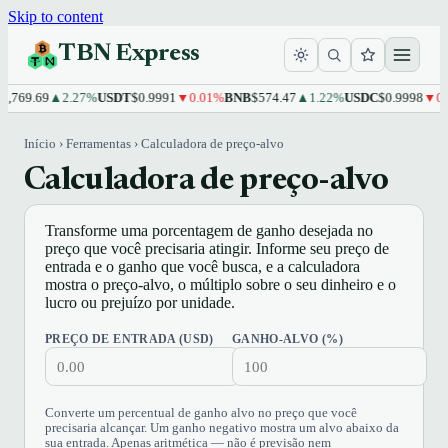
Skip to content
TBN Express
,769.69
▲2.27%
USDT
$0.9991
▼0.01%
BNB
$574.47
▲1.22%
USDC
$0.9998
▼0.0
Início
›
Ferramentas
›
Calculadora de preço-alvo
Calculadora de preço-alvo
Transforme uma porcentagem de ganho desejada no
preço que você precisaria atingir. Informe seu preço de
entrada e o ganho que você busca, e a calculadora
mostra o preço-alvo, o múltiplo sobre o seu dinheiro e o
lucro ou prejuízo por unidade.
PREÇO DE ENTRADA (USD)
GANHO-ALVO (%)
Converte um percentual de ganho alvo no preço que você
precisaria alcançar. Um ganho negativo mostra um alvo abaixo da
sua entrada. Apenas aritmética — não é previsão nem