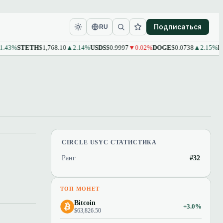
Подписаться
RU
43%
STETH
$1,768.10
▲2.14%
USDS
$0.9997
▼0.02%
DOGE
$0.0738
▲2.15%
LEO
CIRCLE USYC СТАТИСТИКА
Ранг
#32
ТОП МОНЕТ
Bitcoin
+3.0%
$63,826.50