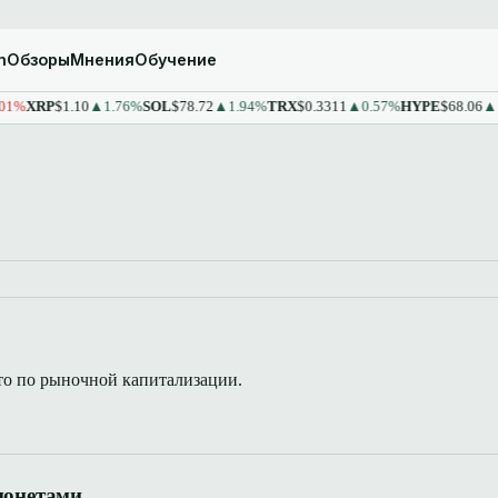
m
Обзоры
Мнения
Обучение
%
XRP
$1.10
▲1.76%
SOL
$78.72
▲1.94%
TRX
$0.3311
▲0.57%
HYPE
$68.06
▲1.
то по рыночной капитализации.
монетами