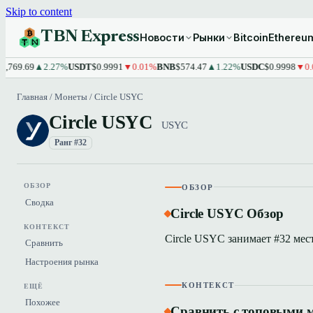
Skip to content
TBN Express
Новости
Рынки
Bitcoin
Ethereu
769.69
▲2.27%
USDT
$0.9991
▼0.01%
BNB
$574.47
▲1.22%
USDC
$0.9998
▼0.01
Главная
/
Монеты
/
Circle USYC
Circle USYC
USYC
Ранг #32
ОБЗОР
ОБЗОР
Сводка
Circle USYC Обзор
КОНТЕКСТ
Circle USYC занимает #32 мес
Сравнить
Настроения рынка
КОНТЕКСТ
ЕЩЁ
Похожее
Сравнить с топовыми 