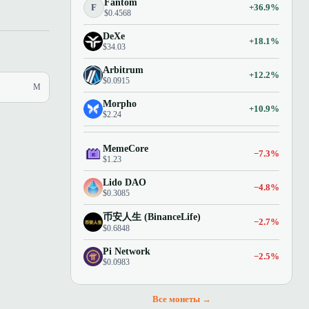
Fantom
F
+36.9%
$0.4568
DeXe
+18.1%
$34.03
Arbitrum
+12.2%
$0.0915
M
Morpho
+10.9%
$2.24
MemeCore
−7.3%
$1.23
Lido DAO
−4.8%
$0.3085
币安人生 (BinanceLife)
−2.7%
$0.6848
Pi Network
−2.5%
$0.0983
Все монеты →