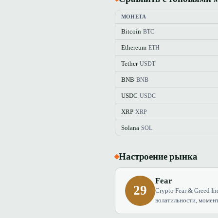
МОНЕТА
Bitcoin
BTC
Ethereum
ETH
Tether
USDT
BNB
BNB
USDC
USDC
XRP
XRP
Solana
SOL
Настроение рынка
Fear
29
Crypto Fear & Greed In
волатильности, момент