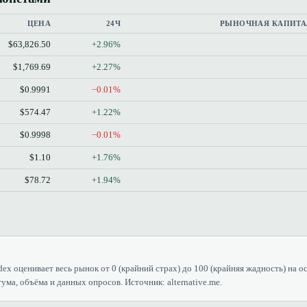
ЦЕНА
24Ч
РЫНОЧНАЯ КАПИТА
$63,826.50
+2.96%
$1,769.69
+2.27%
$0.9991
−0.01%
$574.47
+1.22%
$0.9998
−0.01%
$1.10
+1.76%
$78.72
+1.94%
dex оценивает весь рынок от 0 (крайний страх) до 100 (крайняя жадность) на о
ума, объёма и данных опросов. Источник: alternative.me.