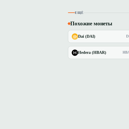
ЕЩЁ
Похожие монеты
Dai (DAI)
D
Hedera (HBAR)
HB