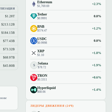
Ethereum
+2.3%
$1,769.69
ЛИЗАЦИЯ
Tether
0.0%
$1.28T
$0.9991
$213.12B
BNB
+1.2%
$574.47
$184.15B
USDC
0.0%
$77.43B
$0.9998
$73.32B
XRP
+1.8%
$1.10
$68.97B
Solana
S
+1.9%
$45.80B
$78.72
TRON
+0.6%
$0.3311
Hyperliquid
+1.4%
$68.06
снове
ЛИДЕРЫ ДВИЖЕНИЯ (24Ч)