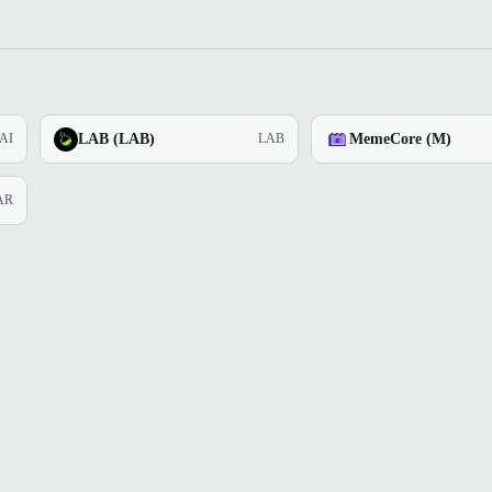
LAB (LAB)
MemeCore (M)
AI
LAB
AR