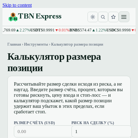
Skip to content
TBN Express
,769.69
▲2.27%
USDT
$0.9991
▼0.01%
BNB
$574.47
▲1.22%
USDC
$0.9998
▼0.0
Главная
›
Инструменты
›
Калькулятор размера позиции
Калькулятор размера
позиции
Рассчитывайте размер сделки исходя из риска, а не
наугад. Введите размер счёта, процент, которым вы
готовы рискнуть, цену входа и стоп-лосс — и
калькулятор подскажет, какой размер позиции
удержит ваш убыток в этих пределах, если
сработает стоп.
РАЗМЕР СЧЁТА (USD)
РИСК НА СДЕЛКУ (%)