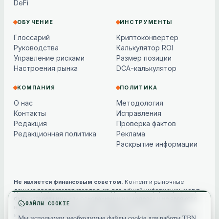
DeFi
ОБУЧЕНИЕ
ИНСТРУМЕНТЫ
Глоссарий
Криптоконвертер
Руководства
Калькулятор ROI
Управление рисками
Размер позиции
Настроения рынка
DCA-калькулятор
КОМПАНИЯ
ПОЛИТИКА
О нас
Методология
Контакты
Исправления
Редакция
Проверка фактов
Редакционная политика
Реклама
Раскрытие информации
Не является финансовым советом.
Контент и рыночные
данные предоставляются только для общей информации, могут
быть устаревшими или основанными на моделях и не являются
ФАЙЛЫ COOKIE
инвестиционной, финансовой, юридической или налоговой
консультацией. Криптоактивы волатильны — всегда проводите
Мы используем необходимые файлы cookie для работы TBN