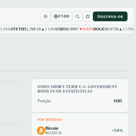
Inscreva-se
PT-BR
43%
STETH
$1,768.10
▲2.14%
USDS
$0.9997
▼0.02%
DOGE
$0.0738
▲2.15%
LE
ONDO SHORT-TERM U.S. GOVERNMENT
BOND FUND ESTATÍSTICAS
Posição
#105
TOP MOEDAS
Bitcoin
+3.0%
$63,826.50