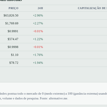
PREÇO
24H
CAPITALIZAÇÃO DE
$63,826.50
+2.96%
$1,769.69
+2.27%
$0.9991
−0.01%
$574.47
+1.22%
$0.9998
−0.01%
$1.10
+1.76%
$78.72
+1.94%
Index pontua todo o mercado de 0 (medo extremo) a 100 (ganância extrema) usand
 volume e dados de pesquisa. Fonte: alternative.me.