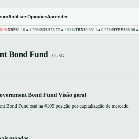
reum
Análises
Opiniões
Aprender
%
XRP
$1.10
▲1.76%
SOL
$78.72
▲1.94%
TRX
$0.3311
▲0.57%
HYPE
$68.06
▲1.
ent Bond Fund
OUSG
overnment Bond Fund Visão geral
t Bond Fund está na #105 posição por capitalização de mercado.
pais moedas