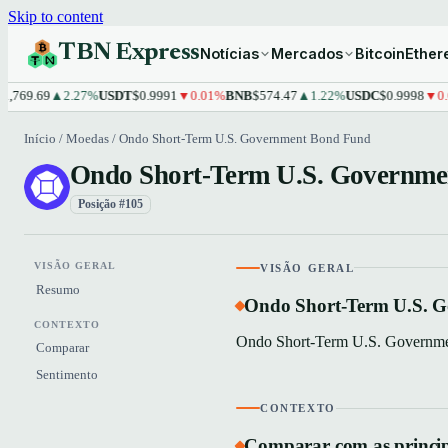
Skip to content
TBN Express
Notícias
Mercados
Bitcoin
Ethe
769.69
▲2.27%
USDT
$0.9991
▼0.01%
BNB
$574.47
▲1.22%
USDC
$0.9998
▼0.01
Início
/
Moedas
/
Ondo Short-Term U.S. Government Bond Fund
Ondo Short-Term U.S. Governm
Posição #105
VISÃO GERAL
VISÃO GERAL
Resumo
Ondo Short-Term U.S. G
CONTEXTO
Ondo Short-Term U.S. Governmen
Comparar
Sentimento
CONTEXTO
Comparar com as princi