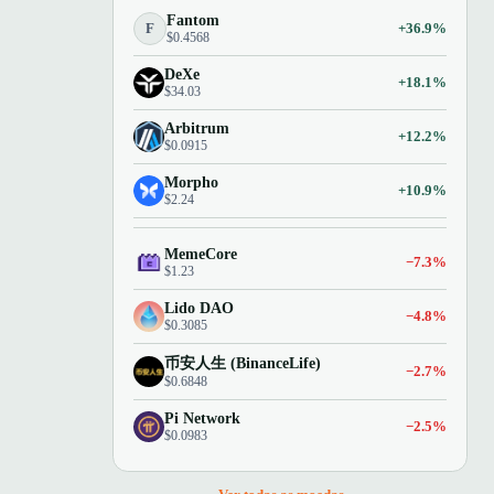
Fantom
F
+36.9%
$0.4568
DeXe
+18.1%
$34.03
Arbitrum
+12.2%
$0.0915
Morpho
+10.9%
$2.24
MemeCore
−7.3%
$1.23
Lido DAO
−4.8%
$0.3085
币安人生 (BinanceLife)
−2.7%
$0.6848
Pi Network
−2.5%
$0.0983