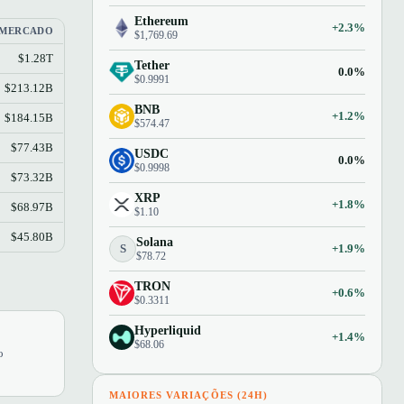
Ethereum
+2.3%
 MERCADO
$1,769.69
$1.28T
Tether
0.0%
$0.9991
$213.12B
BNB
+1.2%
$184.15B
$574.47
$77.43B
USDC
0.0%
$0.9998
$73.32B
XRP
+1.8%
$68.97B
$1.10
$45.80B
Solana
S
+1.9%
$78.72
TRON
+0.6%
$0.3311
Hyperliquid
+1.4%
$68.06
o
MAIORES VARIAÇÕES (24H)