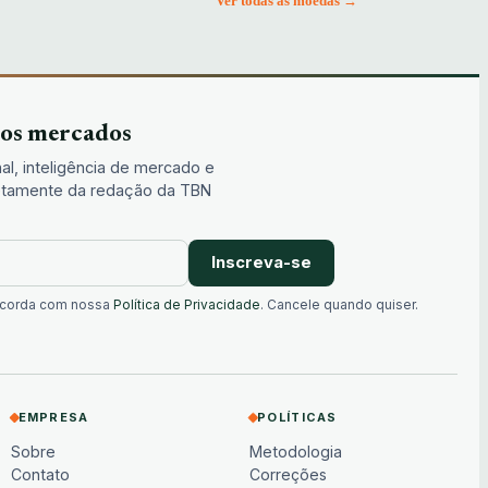
Ver todas as moedas →
dos mercados
al, inteligência de mercado e
iretamente da redação da TBN
Inscreva-se
oncorda com nossa
Política de Privacidade
. Cancele quando quiser.
EMPRESA
POLÍTICAS
Sobre
Metodologia
Contato
Correções