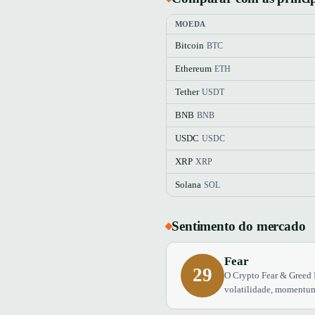
MOEDA
Bitcoin
BTC
Ethereum
ETH
Tether
USDT
BNB
BNB
USDC
USDC
XRP
XRP
Solana
SOL
Sentimento do mercado
Fear
29
O Crypto Fear & Greed 
volatilidade, momentum,