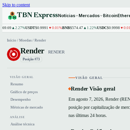
Skip to content
TBN Express
Notícias
Mercados
Bitcoin
Ethe
▲2.27%
USDT
$0.9991
▼0.01%
BNB
$574.47
▲1.22%
USDC
$0.9998
▼0.01%
XRP
Início
/
Moedas
/
Render
Render
RENDER
Posição #73
VISÃO GERAL
VISÃO GERAL
Resumo
Render Visão geral
Gráfico de preços
Em agosto 7, 2026, Render (REND
Desempenho
posição por capitalização de me
Métricas de mercado
nas últimas 24 horas.
ANÁLISE
Análise técnica