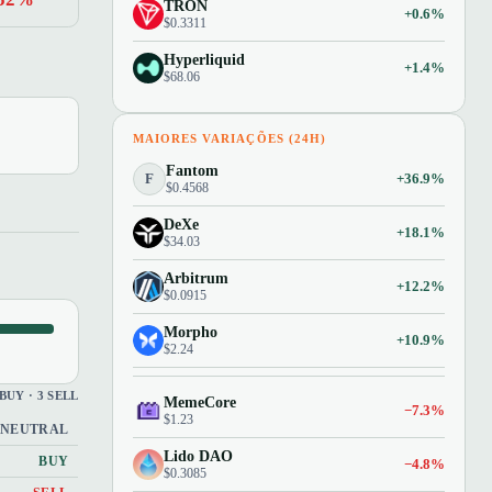
TRON
+0.6%
$0.3311
Hyperliquid
+1.4%
$68.06
MAIORES VARIAÇÕES (24H)
Fantom
F
+36.9%
$0.4568
DeXe
+18.1%
$34.03
Arbitrum
+12.2%
$0.0915
Morpho
+10.9%
$2.24
 BUY · 3 SELL
MemeCore
−7.3%
$1.23
NEUTRAL
Lido DAO
BUY
−4.8%
$0.3085