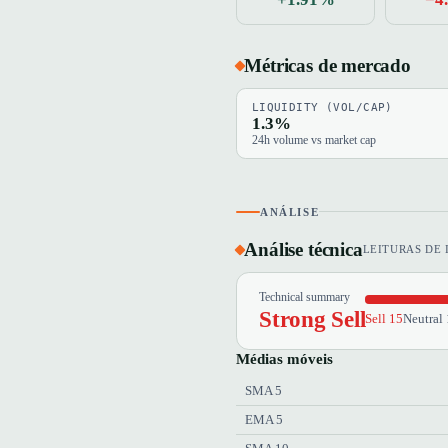
Métricas de mercado
LIQUIDITY (VOL/CAP)
1.3%
24h volume vs market cap
ANÁLISE
Análise técnica
LEITURAS DE 
Technical summary
Strong Sell
Sell 15
Neutral 
Médias móveis
SMA 5
EMA 5