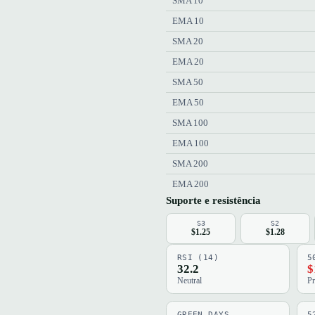
SMA 10
EMA 10
SMA 20
EMA 20
SMA 50
EMA 50
SMA 100
EMA 100
SMA 200
EMA 200
Suporte e resistência
S3
S2
$1.25
$1.28
RSI (14)
5
32.2
$
Neutral
Pr
GREEN DAYS
5