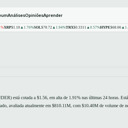
reum
Análises
Opiniões
Aprender
$1.10
▲1.76%
SOL
$78.72
▲1.94%
TRX
$0.3311
▲0.57%
HYPE
$68.06
▲1.43%
S
ER) está cotada a $1.56, em alta de 1.91% nas últimas 24 horas. Est
rcado, avaliada atualmente em $810.11M, com $10.40M de volume de n