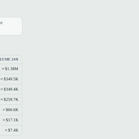
4H
LUME 24H
≈ $1.38M
≈ $349.5K
≈ $349.4K
≈ $259.7K
≈ $66.6K
≈ $17.1K
≈ $7.4K