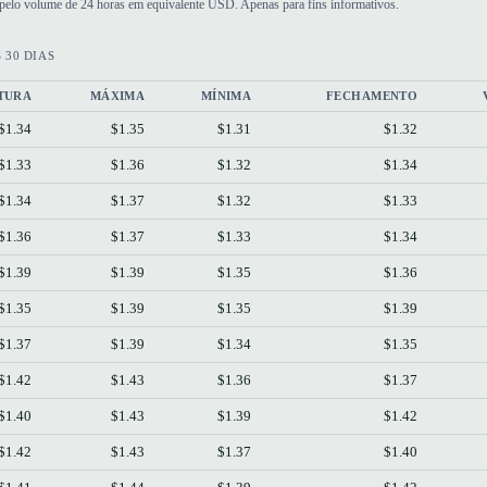
s pelo volume de 24 horas em equivalente USD. Apenas para fins informativos.
 30 DIAS
TURA
MÁXIMA
MÍNIMA
FECHAMENTO
$1.34
$1.35
$1.31
$1.32
$1.33
$1.36
$1.32
$1.34
$1.34
$1.37
$1.32
$1.33
$1.36
$1.37
$1.33
$1.34
$1.39
$1.39
$1.35
$1.36
$1.35
$1.39
$1.35
$1.39
$1.37
$1.39
$1.34
$1.35
$1.42
$1.43
$1.36
$1.37
$1.40
$1.43
$1.39
$1.42
$1.42
$1.43
$1.37
$1.40