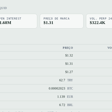
QUID
PEN INTEREST
PREÇO DE MARCA
VOL. PERP 2
1.68M
$1.31
$322.4K
PREÇO
VO
$1.32
$1.31
$1.27
62.7
TRY
0.00002023
BTC
1.139
EUR
6.72
BRL