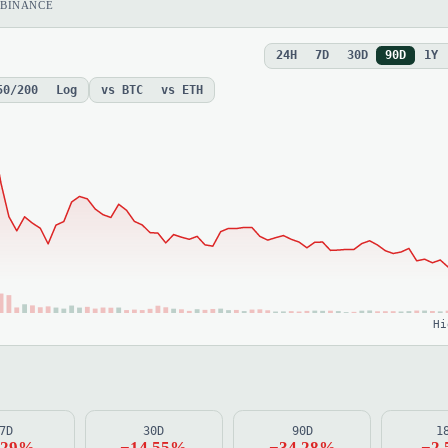
BINANCE
24H
7D
30D
90D
1Y
50/200
Log
vs BTC
vs ETH
Hi
7D
30D
90D
1
.29%
−14.55%
−34.28%
−2