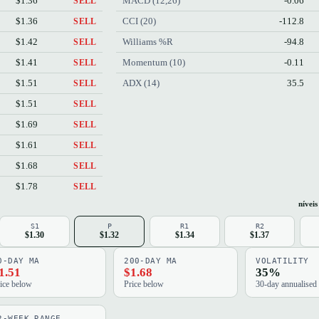
$1.36
MACD (12,26)
-0.06
SELL
$1.36
CCI (20)
-112.8
SELL
$1.42
Williams %R
-94.8
SELL
$1.41
Momentum (10)
-0.11
SELL
$1.51
ADX (14)
35.5
SELL
$1.51
SELL
$1.69
SELL
$1.61
SELL
$1.68
SELL
$1.78
SELL
níveis
S1
P
R1
R2
$1.30
$1.32
$1.34
$1.37
0-DAY MA
200-DAY MA
VOLATILITY
1.51
$1.68
35%
ice below
Price below
30-day annualised
2-WEEK RANGE