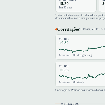
15/30
$
last 30 days
Todos os indicadores são calculados a parti
de tendência) — não é uma previsão de preç
Correlações
90 DIAS, VS PRINC
VS BTC
+0.52
Moderate · 30d strengthening
VS BNB
+0.56
Moderate · 30d steady
Correlação de Pearson dos retornos diários 
MERCADOS