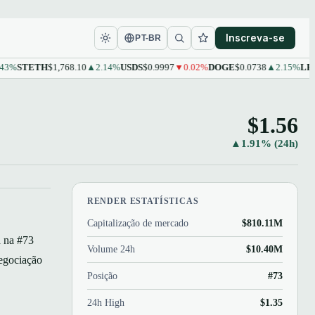
Inscreva-se
PT-BR
TETH
$1,768.10
▲2.14%
USDS
$0.9997
▼0.02%
DOGE
$0.0738
▲2.15%
LEO
$9.61
$1.56
▲1.91% (24h)
RENDER ESTATÍSTICAS
Capitalização de mercado
$810.11M
á na #73
Volume 24h
$10.40M
egociação
Posição
#73
24h High
$1.35