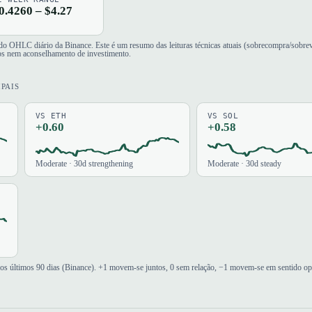
0.4260 – $4.27
r do OHLC diário da Binance. Este é um resumo das leituras técnicas atuais (sobrecompra/sobr
os nem aconselhamento de investimento.
IPAIS
VS ETH
VS SOL
+0.60
+0.58
Moderate · 30d strengthening
Moderate · 30d steady
nos últimos 90 dias (Binance). +1 movem-se juntos, 0 sem relação, −1 movem-se em sentido op