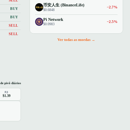
SELL
币安人生 (BinanceLife)
−2.7%
BUY
$0.6848
BUY
Pi Network
−2.5%
$0.0983
SELL
SELL
Ver todas as moedas →
 de pivô diários
R3
$1.39