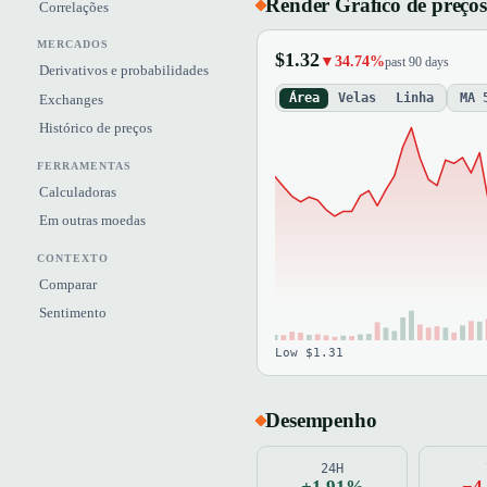
Render Gráfico de preços
Correlações
MERCADOS
$1.32
▼34.74%
past 90 days
Derivativos e probabilidades
Área
Velas
Linha
MA 
Exchanges
Histórico de preços
FERRAMENTAS
Calculadoras
Em outras moedas
CONTEXTO
Comparar
Sentimento
Low $1.31
Desempenho
24H
+1.91%
−4