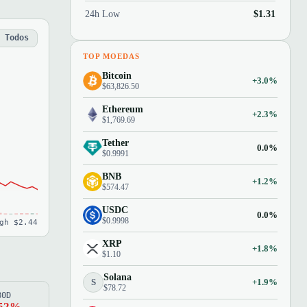
24h Low
$1.31
Todos
TOP MOEDAS
Bitcoin
+3.0%
$63,826.50
Ethereum
+2.3%
$1,769.69
Tether
0.0%
$0.9991
BNB
+1.2%
$574.47
USDC
0.0%
$0.9998
gh $2.44
XRP
+1.8%
$1.10
Solana
S
+1.9%
$78.72
80D
.52%