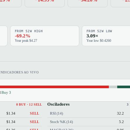
FROM 52W HIGH
FROM 52W LOW
-69.2%
3.09×
Year peak $4.27
Year low $0.4260
INDICADORES AO VIVO
1
Buy 3
Osciladores
0 BUY · 12 SELL
3
$1.34
RSI (14)
32.2
SELL
$1.34
Stoch %K (14)
5.2
SELL