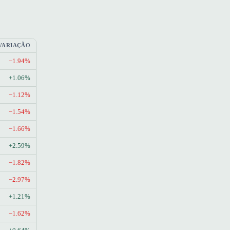
VARIAÇÃO
−1.94%
+1.06%
−1.12%
−1.54%
−1.66%
+2.59%
−1.82%
−2.97%
+1.21%
−1.62%