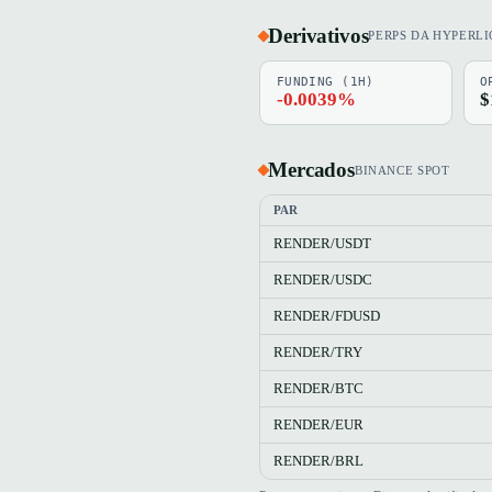
Derivativos
PERPS DA HYPERLI
FUNDING (1H)
O
-0.0039%
$
Mercados
BINANCE SPOT
PAR
RENDER/USDT
RENDER/USDC
RENDER/FDUSD
RENDER/TRY
RENDER/BTC
RENDER/EUR
RENDER/BRL