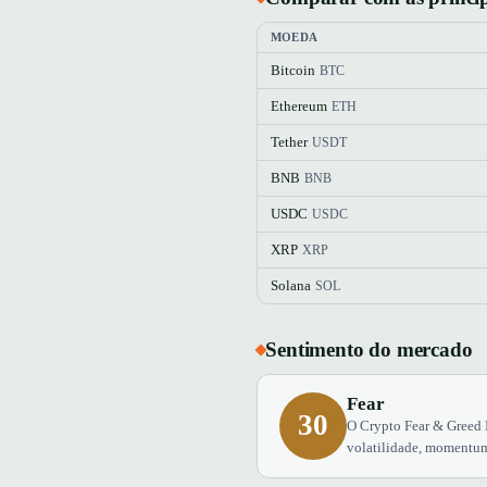
MOEDA
Bitcoin
BTC
Ethereum
ETH
Tether
USDT
BNB
BNB
USDC
USDC
XRP
XRP
Solana
SOL
Sentimento do mercado
Fear
30
O Crypto Fear & Greed 
volatilidade, momentum,