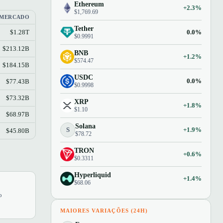
Ethereum
+2.3%
$1,769.69
 MERCADO
Tether
0.0%
$1.28T
$0.9991
$213.12B
BNB
+1.2%
$574.47
$184.15B
USDC
0.0%
$77.43B
$0.9998
$73.32B
XRP
+1.8%
$1.10
$68.97B
Solana
S
+1.9%
$45.80B
$78.72
TRON
+0.6%
$0.3311
Hyperliquid
+1.4%
$68.06
o
MAIORES VARIAÇÕES (24H)