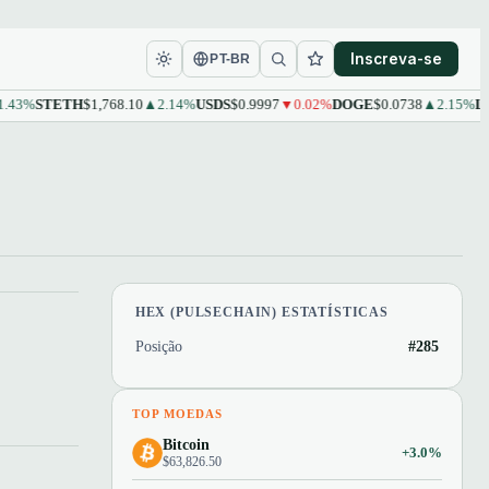
Inscreva-se
PT-BR
3%
STETH
$1,768.10
▲2.14%
USDS
$0.9997
▼0.02%
DOGE
$0.0738
▲2.15%
LEO
HEX (PULSECHAIN) ESTATÍSTICAS
Posição
#285
TOP MOEDAS
Bitcoin
+3.0%
$63,826.50