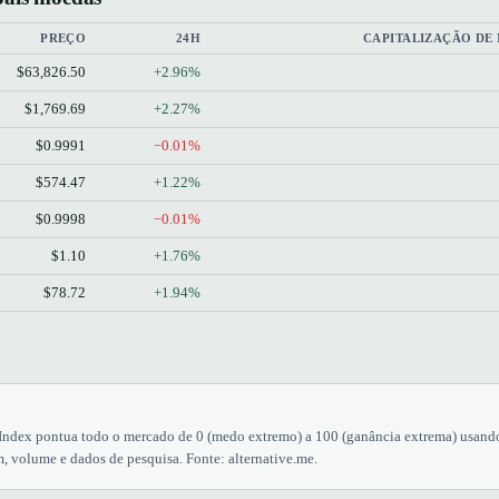
PREÇO
24H
CAPITALIZAÇÃO DE
$63,826.50
+2.96%
$1,769.69
+2.27%
$0.9991
−0.01%
$574.47
+1.22%
$0.9998
−0.01%
$1.10
+1.76%
$78.72
+1.94%
Index pontua todo o mercado de 0 (medo extremo) a 100 (ganância extrema) usand
 volume e dados de pesquisa. Fonte: alternative.me.