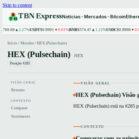
Skip to content
TBN Express
Notícias
Mercados
Bitcoin
Ethe
69.69
▲2.27%
USDT
$0.9991
▼0.01%
BNB
$574.47
▲1.22%
USDC
$0.9998
▼0.01
Início
/
Moedas
/
HEX (Pulsechain)
HEX (Pulsechain)
HEX
Posição #285
VISÃO GERAL
VISÃO GERAL
Resumo
HEX (Pulsechain) Visão 
CONTEXTO
HEX (Pulsechain) está na #285 po
Comparar
Sentimento
CONTEXTO
Comparar com as princi