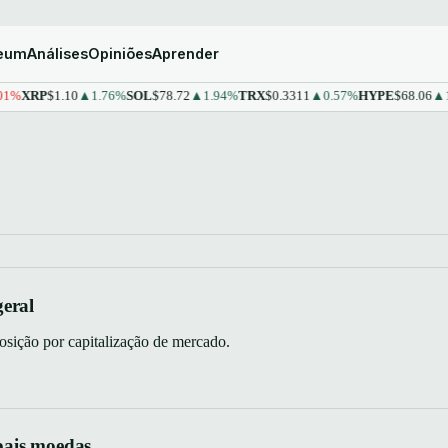
reum
Análises
Opiniões
Aprender
%
XRP
$1.10
▲1.76%
SOL
$78.72
▲1.94%
TRX
$0.3311
▲0.57%
HYPE
$68.06
▲1.4
geral
sição por capitalização de mercado.
pais moedas