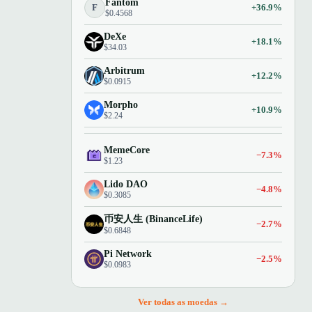
Fantom
F
+36.9%
$0.4568
DeXe
+18.1%
$34.03
Arbitrum
+12.2%
$0.0915
Morpho
+10.9%
$2.24
MemeCore
−7.3%
$1.23
Lido DAO
−4.8%
$0.3085
币安人生 (BinanceLife)
−2.7%
$0.6848
Pi Network
−2.5%
$0.0983
Ver todas as moedas →