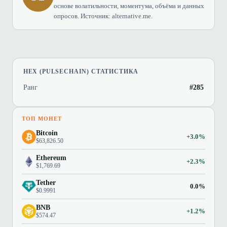
основе волатильности, моментума, объёма и данных
опросов. Источник: alternative.me.
HEX (PULSECHAIN) СТАТИСТИКА
Ранг
#285
ТОП МОНЕТ
Bitcoin
+3.0%
$63,826.50
Ethereum
+2.3%
$1,769.69
Tether
0.0%
$0.9991
BNB
+1.2%
$574.47