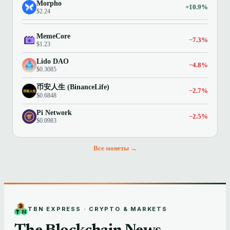
Morpho
+10.9%
$2.24
MemeCore
−7.3%
$1.23
Lido DAO
−4.8%
$0.3085
币安人生 (BinanceLife)
−2.7%
$0.6848
Pi Network
−2.5%
$0.0983
Все монеты →
TBN EXPRESS · CRYPTO & MARKETS