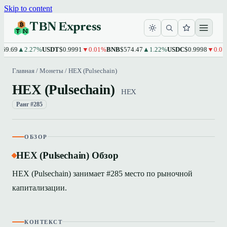
Skip to content
TBN Express
69.69
▲2.27%
USDT
$0.9991
▼0.01%
BNB
$574.47
▲1.22%
USDC
$0.9998
▼0.01%
Главная
/
Монеты
/
HEX (Pulsechain)
HEX (Pulsechain)
HEX
Ранг #285
ОБЗОР
HEX (Pulsechain) Обзор
HEX (Pulsechain) занимает #285 место по рыночной
капитализации.
КОНТЕКСТ