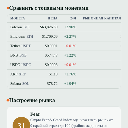
Сравнить с топовыми монетами
МОНЕТА
ЦЕНА
24Ч
РЫНОЧНАЯ КАПИТАЛИЗ
Bitcoin
$63,826.50
+2.96%
$
BTC
Ethereum
$1,769.69
+2.27%
$21
ETH
Tether
$0.9991
−0.01%
$18
USDT
BNB
$574.47
+1.22%
$7
BNB
USDC
$0.9998
−0.01%
$7
USDC
XRP
$1.10
+1.76%
$6
XRP
Solana
$78.72
+1.94%
$4
SOL
Настроение рынка
Fear
Crypto Fear & Greed Index оценивает весь рынок от
31
0 (крайний страх) до 100 (крайняя жадность) на