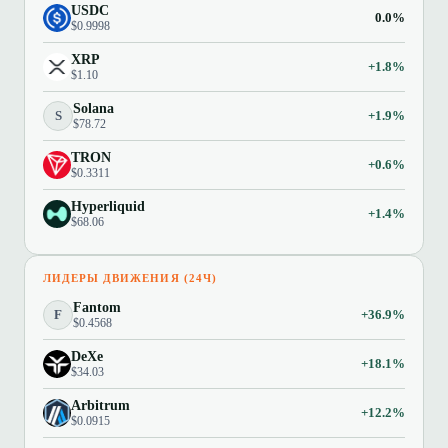
USDC
0.0%
$0.9998
XRP
+1.8%
$1.10
Solana
S
+1.9%
$78.72
TRON
+0.6%
$0.3311
Hyperliquid
+1.4%
$68.06
ЛИДЕРЫ ДВИЖЕНИЯ (24Ч)
Fantom
F
+36.9%
$0.4568
DeXe
+18.1%
$34.03
Arbitrum
+12.2%
$0.0915