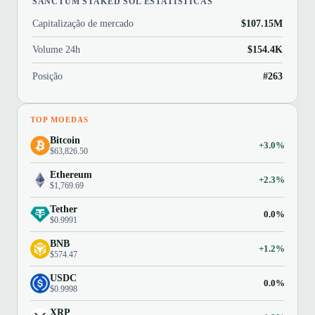
SANCTUM STAKED SOL ESTATÍSTICAS
Capitalização de mercado
$107.15M
Volume 24h
$154.4K
Posição
#263
TOP MOEDAS
Bitcoin
+3.0%
$63,826.50
Ethereum
+2.3%
$1,769.69
Tether
0.0%
$0.9991
BNB
+1.2%
$574.47
USDC
0.0%
$0.9998
XRP