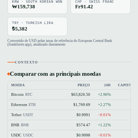
KRW · SOUTH KOREAN WON
CHF · SWISS FRANC
₩159,738
Fr91.42
TRY · TURKISH LIRA
₺5,382
Convertido de USD pelas taxas de referência do European Central Bank
(frankfurter.app), atualizado diariamente.
CONTEXTO
Comparar com as principais moedas
MOEDA
PREÇO
24H
CAPITALI
Bitcoin
$63,826.50
+2.96%
BTC
Ethereum
$1,769.69
+2.27%
ETH
Tether
$0.9991
−0.01%
USDT
BNB
$574.47
+1.22%
BNB
USDC
$0.9998
−0.01%
USDC