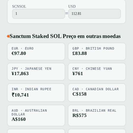
SCNSOL
USD
=
Sanctum Staked SOL Preço em outras moedas
EUR · EURO
GBP · BRITISH POUND
€97.80
£83.88
JPY · JAPANESE YEN
CNY · CHINESE YUAN
¥17,863
¥761
INR · INDIAN RUPEE
CAD · CANADIAN DOLLAR
C$158
₹10,741
AUD · AUSTRALIAN
BRL · BRAZILIAN REAL
DOLLAR
R$575
A$160