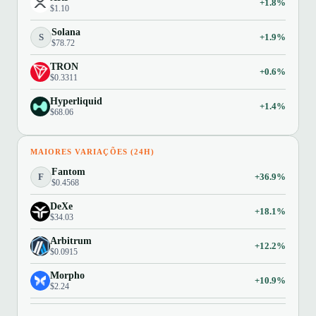
+1.8%
$1.10
Solana
S
+1.9%
$78.72
TRON
+0.6%
$0.3311
Hyperliquid
+1.4%
$68.06
MAIORES VARIAÇÕES (24H)
Fantom
F
+36.9%
$0.4568
DeXe
+18.1%
$34.03
Arbitrum
+12.2%
$0.0915
Morpho
+10.9%
$2.24