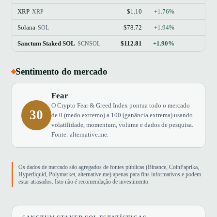
XRP
$1.10
+1.76%
XRP
Solana
$78.72
+1.94%
SOL
Sanctum Staked SOL
$112.81
+1.90%
SCNSOL
Sentimento do mercado
Fear
O Crypto Fear & Greed Index pontua todo o mercado
30
de 0 (medo extremo) a 100 (ganância extrema) usando
volatilidade, momentum, volume e dados de pesquisa.
Fonte: alternative.me.
Os dados de mercado são agregados de fontes públicas (Binance, CoinPaprika,
Hyperliquid, Polymarket, alternative.me) apenas para fins informativos e podem
estar atrasados. Isto não é recomendação de investimento.