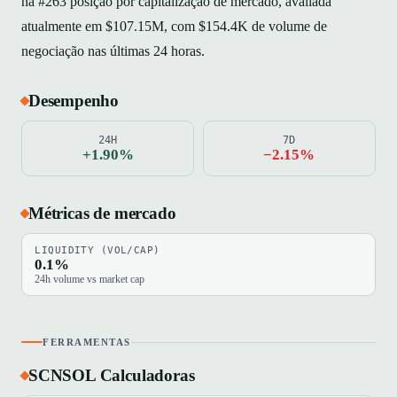
na #263 posição por capitalização de mercado, avaliada
atualmente em $107.15M, com $154.4K de volume de
negociação nas últimas 24 horas.
Desempenho
24H
7D
+1.90%
−2.15%
Métricas de mercado
LIQUIDITY (VOL/CAP)
0.1%
24h volume vs market cap
FERRAMENTAS
SCNSOL Calculadoras