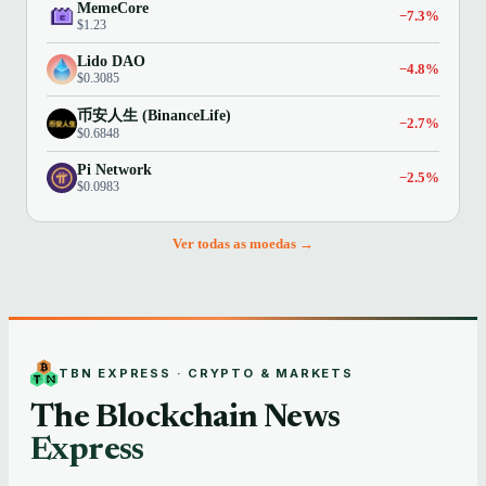
MemeCore
−7.3%
$1.23
Lido DAO
−4.8%
$0.3085
币安人生 (BinanceLife)
−2.7%
$0.6848
Pi Network
−2.5%
$0.0983
Ver todas as moedas →
TBN EXPRESS · CRYPTO & MARKETS
The Blockchain News
Express