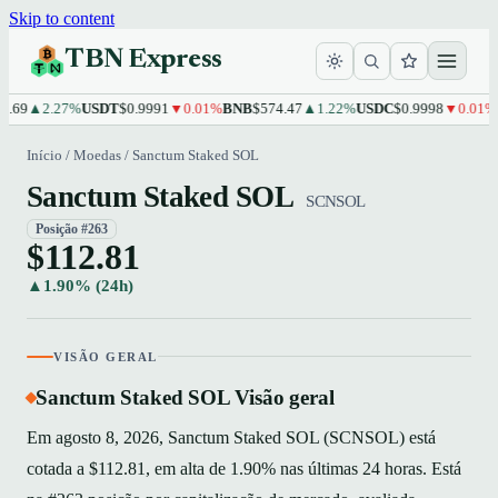
Skip to content
TBN Express
.69
▲2.27%
USDT
$0.9991
▼0.01%
BNB
$574.47
▲1.22%
USDC
$0.9998
▼0.01%
X
Início
/
Moedas
/
Sanctum Staked SOL
Sanctum Staked SOL
SCNSOL
Posição #263
$112.81
▲1.90% (24h)
VISÃO GERAL
Sanctum Staked SOL Visão geral
Em agosto 8, 2026, Sanctum Staked SOL (SCNSOL) está
cotada a $112.81, em alta de 1.90% nas últimas 24 horas. Está