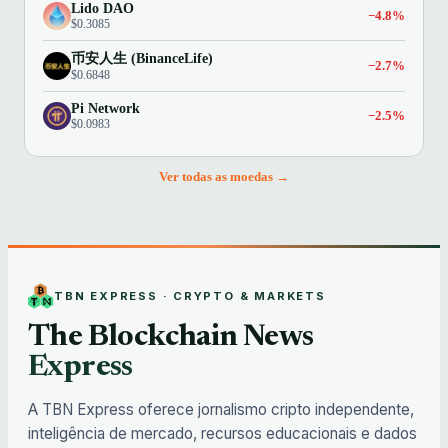
Lido DAO
−4.8%
$0.3085
币安人生 (BinanceLife)
−2.7%
$0.6848
Pi Network
−2.5%
$0.0983
Ver todas as moedas →
TBN EXPRESS · CRYPTO & MARKETS
The Blockchain News
Express
A TBN Express oferece jornalismo cripto independente,
inteligência de mercado, recursos educacionais e dados