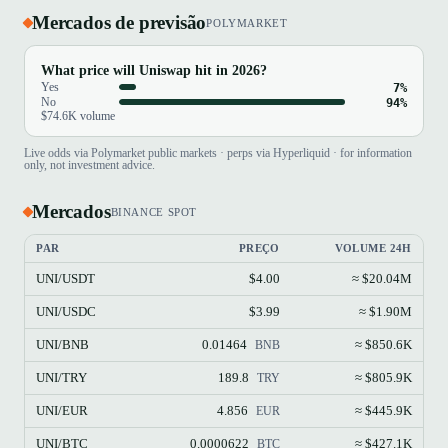
Mercados de previsão
POLYMARKET
What price will Uniswap hit in 2026?
Yes
7%
No
94%
$74.6K volume
Live odds via Polymarket public markets · perps via Hyperliquid · for information
only, not investment advice.
Mercados
BINANCE SPOT
PAR
PREÇO
VOLUME 24H
UNI/USDT
$4.00
≈ $20.04M
UNI/USDC
$3.99
≈ $1.90M
UNI/BNB
0.01464
≈ $850.6K
BNB
UNI/TRY
189.8
≈ $805.9K
TRY
UNI/EUR
4.856
≈ $445.9K
EUR
UNI/BTC
0.0000622
≈ $427.1K
BTC