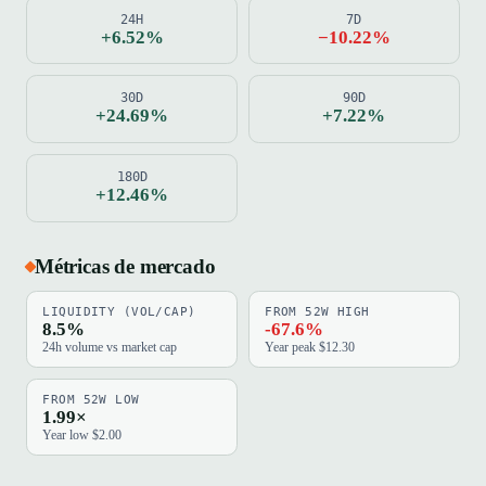
24H
7D
+6.52%
−10.22%
30D
90D
+24.69%
+7.22%
180D
+12.46%
Métricas de mercado
LIQUIDITY (VOL/CAP)
FROM 52W HIGH
8.5%
-67.6%
24h volume vs market cap
Year peak $12.30
FROM 52W LOW
1.99×
Year low $2.00