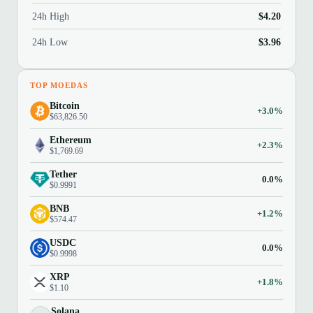
24h High
$4.20
24h Low
$3.96
TOP MOEDAS
Bitcoin
+3.0%
$63,826.50
Ethereum
+2.3%
$1,769.69
Tether
0.0%
$0.9991
BNB
+1.2%
$574.47
USDC
0.0%
$0.9998
XRP
+1.8%
$1.10
Solana