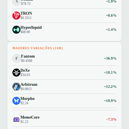
S
+1.9%
$78.72
TRON
+0.6%
$0.3311
Hyperliquid
+1.4%
$68.06
MAIORES VARIAÇÕES (24H)
Fantom
F
+36.9%
$0.4568
DeXe
+18.1%
$34.03
Arbitrum
+12.2%
$0.0915
Morpho
+10.9%
$2.24
MemeCore
−7.3%
$1.23