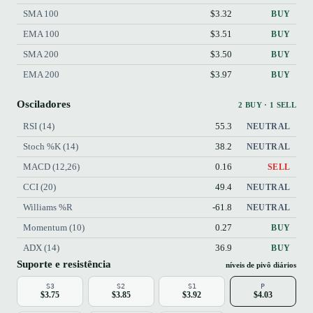
SMA 100
$3.32
BUY
EMA 100
$3.51
BUY
SMA 200
$3.50
BUY
EMA 200
$3.97
BUY
Osciladores
2 BUY · 1 SELL
RSI (14)
55.3
NEUTRAL
Stoch %K (14)
38.2
NEUTRAL
MACD (12,26)
0.16
SELL
CCI (20)
49.4
NEUTRAL
Williams %R
-61.8
NEUTRAL
Momentum (10)
0.27
BUY
ADX (14)
36.9
BUY
Suporte e resistência
níveis de pivô diários
S3
S2
S1
P
$3.75
$3.85
$3.92
$4.03