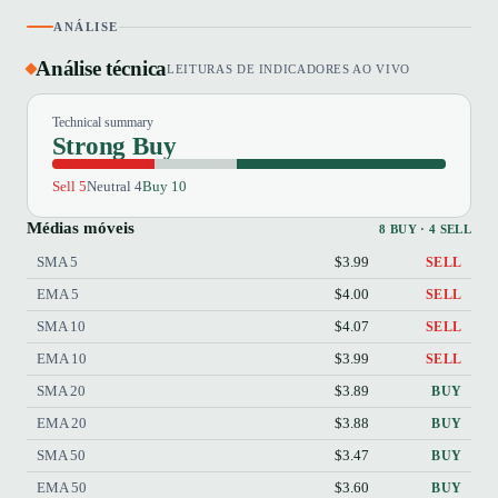
ANÁLISE
Análise técnica
LEITURAS DE INDICADORES AO VIVO
Technical summary
Strong Buy
Sell 5
Neutral 4
Buy 10
Médias móveis
8 BUY · 4 SELL
SMA 5
$3.99
SELL
EMA 5
$4.00
SELL
SMA 10
$4.07
SELL
EMA 10
$3.99
SELL
SMA 20
$3.89
BUY
EMA 20
$3.88
BUY
SMA 50
$3.47
BUY
EMA 50
$3.60
BUY