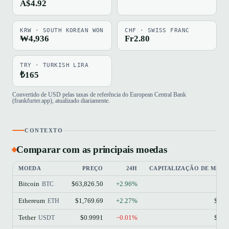
A$4.92
KRW · SOUTH KOREAN WON
CHF · SWISS FRANC
₩4,936
Fr2.80
TRY · TURKISH LIRA
₺165
Convertido de USD pelas taxas de referência do European Central Bank
(frankfurter.app), atualizado diariamente.
CONTEXTO
Comparar com as principais moedas
MOEDA
PREÇO
24H
CAPITALIZAÇÃO DE MER
Bitcoin
$63,826.50
+2.96%
$1
BTC
Ethereum
$1,769.69
+2.27%
$213
ETH
Tether
$0.9991
−0.01%
$184
USDT