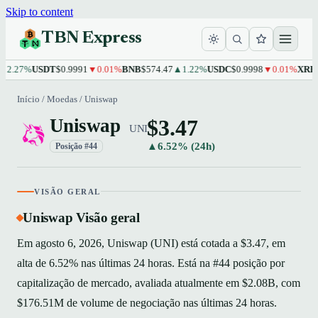
Skip to content
TBN Express
27%
USDT
$0.9991
▼0.01%
BNB
$574.47
▲1.22%
USDC
$0.9998
▼0.01%
XRP
$1.1
Início
/
Moedas
/
Uniswap
$3.47
Uniswap
UNI
▲6.52% (24h)
Posição #44
VISÃO GERAL
Uniswap Visão geral
Em agosto 6, 2026, Uniswap (UNI) está cotada a $3.47, em
alta de 6.52% nas últimas 24 horas. Está na #44 posição por
capitalização de mercado, avaliada atualmente em $2.08B, com
$176.51M de volume de negociação nas últimas 24 horas.