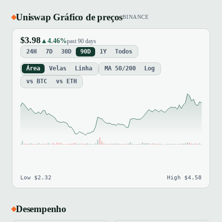
Uniswap Gráfico de preços
BINANCE
$3.98
▲4.46%
past 90 days
24H
7D
30D
90D
1Y
Todos
Área
Velas
Linha
MA 50/200
Log
vs BTC
vs ETH
Low $2.32
High $4.58
Desempenho