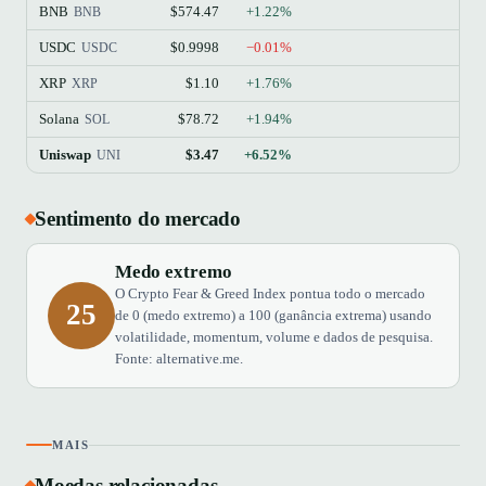
BNB
$574.47
+1.22%
$77
BNB
USDC
$0.9998
−0.01%
$73
USDC
XRP
$1.10
+1.76%
$68
XRP
Solana
$78.72
+1.94%
$45
SOL
Uniswap
$3.47
+6.52%
$2
UNI
Sentimento do mercado
Medo extremo
O Crypto Fear & Greed Index pontua todo o mercado
25
de 0 (medo extremo) a 100 (ganância extrema) usando
volatilidade, momentum, volume e dados de pesquisa.
Fonte: alternative.me.
MAIS
Moedas relacionadas