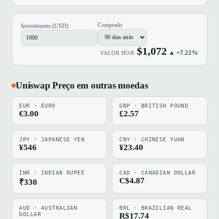
Comprado
Investimento (USD)
$1,072
▲ +7.22%
VALOR HOJE
Uniswap Preço em outras moedas
EUR · EURO
GBP · BRITISH POUND
€3.00
£2.57
JPY · JAPANESE YEN
CNY · CHINESE YUAN
¥546
¥23.40
INR · INDIAN RUPEE
CAD · CANADIAN DOLLAR
C$4.87
₹330
AUD · AUSTRALIAN
BRL · BRAZILIAN REAL
DOLLAR
R$17.74