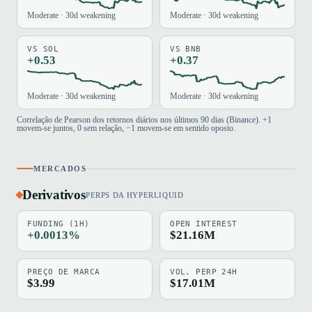
Moderate · 30d weakening
Moderate · 30d weakening
VS SOL
VS BNB
+0.53
+0.37
Moderate · 30d weakening
Moderate · 30d weakening
Correlação de Pearson dos retornos diários nos últimos 90 dias (Binance). +1
movem-se juntos, 0 sem relação, −1 movem-se em sentido oposto.
MERCADOS
Derivativos
PERPS DA HYPERLIQUID
FUNDING (1H)
OPEN INTEREST
+0.0013%
$21.16M
PREÇO DE MARCA
VOL. PERP 24H
$3.99
$17.01M