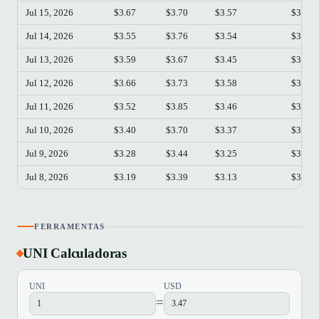
Jul 15, 2026
$3.67
$3.70
$3.57
$3.62
Jul 14, 2026
$3.55
$3.76
$3.54
$3.67
Jul 13, 2026
$3.59
$3.67
$3.45
$3.55
Jul 12, 2026
$3.66
$3.73
$3.58
$3.59
Jul 11, 2026
$3.52
$3.85
$3.46
$3.66
Jul 10, 2026
$3.40
$3.70
$3.37
$3.52
Jul 9, 2026
$3.28
$3.44
$3.25
$3.39
Jul 8, 2026
$3.19
$3.39
$3.13
$3.28
FERRAMENTAS
UNI Calculadoras
UNI
USD
=