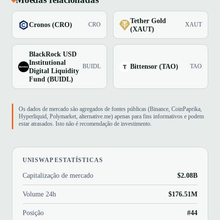
Tether Gold
Cronos (CRO)
CRO
XAUT
(XAUT)
BlackRock USD
Institutional
Bittensor (TAO)
BUIDL
TAO
Digital Liquidity
Fund (BUIDL)
Os dados de mercado são agregados de fontes públicas (Binance, CoinPaprika,
Hyperliquid, Polymarket, alternative.me) apenas para fins informativos e podem
estar atrasados. Isto não é recomendação de investimento.
UNISWAP ESTATÍSTICAS
Capitalização de mercado
$2.08B
Volume 24h
$176.51M
Posição
#44