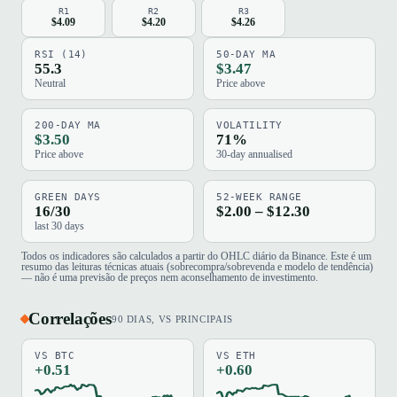
R1
R2
R3
$4.09
$4.20
$4.26
RSI (14)
50-DAY MA
55.3
$3.47
Neutral
Price above
200-DAY MA
VOLATILITY
$3.50
71%
Price above
30-day annualised
GREEN DAYS
52-WEEK RANGE
16/30
$2.00 – $12.30
last 30 days
Todos os indicadores são calculados a partir do OHLC diário da Binance. Este é um
resumo das leituras técnicas atuais (sobrecompra/sobrevenda e modelo de tendência)
— não é uma previsão de preços nem aconselhamento de investimento.
Correlações
90 DIAS, VS PRINCIPAIS
VS BTC
VS ETH
+0.51
+0.60