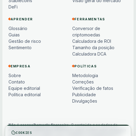
Stablecoins
Visão geral do mercado
DeFi
APRENDER
FERRAMENTAS
Glossário
Conversor de
Guias
criptomoedas
Gestão de risco
Calculadora de ROI
Sentimento
Tamanho da posição
Calculadora DCA
EMPRESA
POLÍTICAS
Sobre
Metodologia
Contato
Correções
Equipe editorial
Verificação de fatos
Política editorial
Publicidade
Divulgações
Não é aconselhamento financeiro.
O conteúdo e os dados de
mercado são apenas para informação geral, podem estar atrasados
COOKIES
ou baseados em modelos e não constituem aconselhamento de