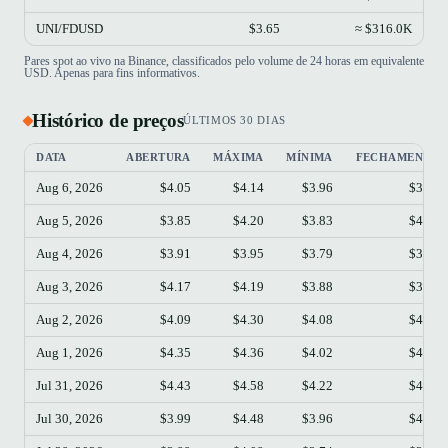
UNI/FDUSD
$3.65
≈ $316.0K
Pares spot ao vivo na Binance, classificados pelo volume de 24 horas em equivalente
USD. Apenas para fins informativos.
Histórico de preços
ÚLTIMOS 30 DIAS
DATA
ABERTURA
MÁXIMA
MÍNIMA
FECHAMENTO
Aug 6, 2026
$4.05
$4.14
$3.96
$3.98
Aug 5, 2026
$3.85
$4.20
$3.83
$4.05
Aug 4, 2026
$3.91
$3.95
$3.79
$3.85
Aug 3, 2026
$4.17
$4.19
$3.88
$3.91
Aug 2, 2026
$4.09
$4.30
$4.08
$4.17
Aug 1, 2026
$4.35
$4.36
$4.02
$4.09
Jul 31, 2026
$4.43
$4.58
$4.22
$4.35
Jul 30, 2026
$3.99
$4.48
$3.96
$4.43