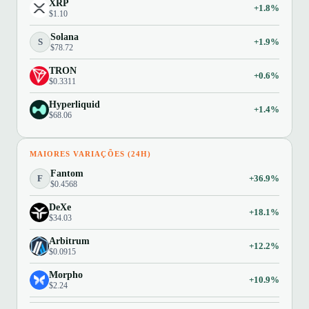
XRP
+1.8%
$1.10
Solana
S
+1.9%
$78.72
TRON
+0.6%
$0.3311
Hyperliquid
+1.4%
$68.06
MAIORES VARIAÇÕES (24H)
Fantom
F
+36.9%
$0.4568
DeXe
+18.1%
$34.03
Arbitrum
+12.2%
$0.0915
Morpho
+10.9%
$2.24