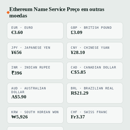
Ethereum Name Service Preço em outras
moedas
EUR · EURO
GBP · BRITISH POUND
€3.60
£3.09
JPY · JAPANESE YEN
CNY · CHINESE YUAN
¥656
¥28.10
INR · INDIAN RUPEE
CAD · CANADIAN DOLLAR
C$5.85
₹396
AUD · AUSTRALIAN
BRL · BRAZILIAN REAL
DOLLAR
R$21.29
A$5.90
KRW · SOUTH KOREAN WON
CHF · SWISS FRANC
₩5,926
Fr3.37