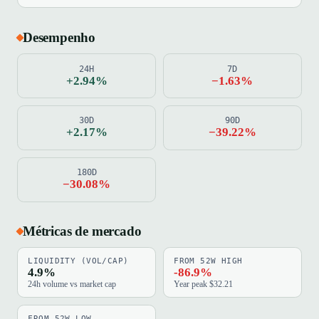
Desempenho
24H
7D
+2.94%
−1.63%
30D
90D
+2.17%
−39.22%
180D
−30.08%
Métricas de mercado
LIQUIDITY (VOL/CAP)
FROM 52W HIGH
4.9%
-86.9%
24h volume vs market cap
Year peak $32.21
FROM 52W LOW