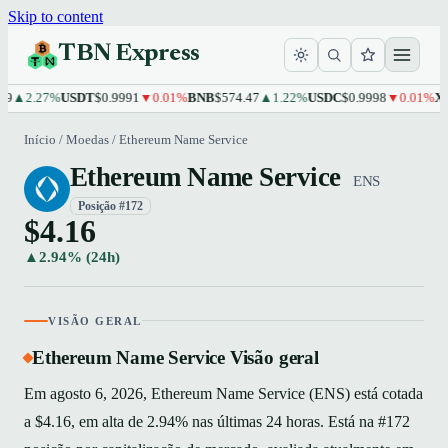
Skip to content
TBN Express
2.27%
USDT
$0.9991
▼0.01%
BNB
$574.47
▲1.22%
USDC
$0.9998
▼0.01%
XRP
$1
Início
/
Moedas
/
Ethereum Name Service
Ethereum Name Service
ENS
Posição #172
$4.16
▲2.94% (24h)
VISÃO GERAL
Ethereum Name Service Visão geral
Em agosto 6, 2026, Ethereum Name Service (ENS) está cotada
a $4.16, em alta de 2.94% nas últimas 24 horas. Está na #172