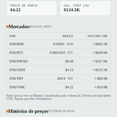
PREÇO DE MARCA
VOL. PERP 24H
$4.22
$124.3K
Mercados
BINANCE SPOT
PAR
PREÇO
VOLUME 24H
ENS/BNB
0.03091
≈ $865.2K
BNB
ENS/BTC
0.0001035
≈ $638.0K
BTC
ENS/FDUSD
$9.49
≈ $327.6K
ENS/USDT
$4.23
≈ $233.5K
ENS/TRY
200.9
≈ $88.8K
TRY
ENS/USDC
$4.22
≈ $10.8K
Pares spot ao vivo na Binance, classificados pelo volume de 24 horas em equivalente
USD. Apenas para fins informativos.
Histórico de preços
ÚLTIMOS 30 DIAS