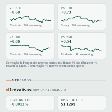
VS BTC
VS ETH
+0.68
+0.73
Moderate · 30d weakening
Strong · 30d weakening
VS SOL
VS BNB
+0.66
+0.54
Moderate · 30d weakening
Moderate · 30d weakening
Correlação de Pearson dos retornos diários nos últimos 90 dias (Binance). +1
movem-se juntos, 0 sem relação, −1 movem-se em sentido oposto.
MERCADOS
Derivativos
PERPS DA HYPERLIQUID
FUNDING (1H)
OPEN INTEREST
+0.0013%
$1.12M