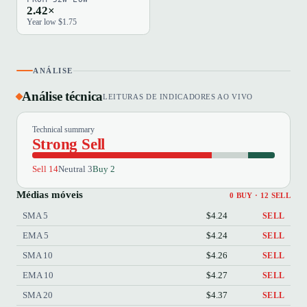
2.42×
Year low $1.75
ANÁLISE
Análise técnica
LEITURAS DE INDICADORES AO VIVO
Technical summary
Strong Sell
Sell 14
Neutral 3
Buy 2
Médias móveis
0 BUY · 12 SELL
SMA 5
$4.24
SELL
EMA 5
$4.24
SELL
SMA 10
$4.26
SELL
EMA 10
$4.27
SELL
SMA 20
$4.37
SELL