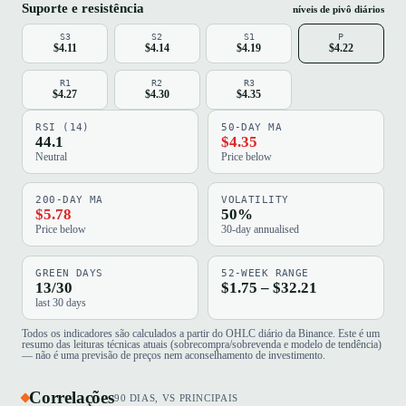
Suporte e resistência
níveis de pivô diários
S3
S2
S1
P
$4.11
$4.14
$4.19
$4.22
R1
R2
R3
$4.27
$4.30
$4.35
RSI (14)
50-DAY MA
44.1
$4.35
Neutral
Price below
200-DAY MA
VOLATILITY
$5.78
50%
Price below
30-day annualised
GREEN DAYS
52-WEEK RANGE
13/30
$1.75 – $32.21
last 30 days
Todos os indicadores são calculados a partir do OHLC diário da Binance. Este é um
resumo das leituras técnicas atuais (sobrecompra/sobrevenda e modelo de tendência)
— não é uma previsão de preços nem aconselhamento de investimento.
Correlações
90 DIAS, VS PRINCIPAIS