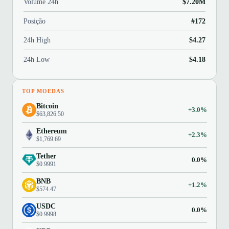
Volume 24h
$7.20M
Posição
#172
24h High
$4.27
24h Low
$4.18
TOP MOEDAS
Bitcoin
+3.0%
$63,826.50
Ethereum
+2.3%
$1,769.69
Tether
0.0%
$0.9991
BNB
+1.2%
$574.47
USDC
0.0%
$0.9998