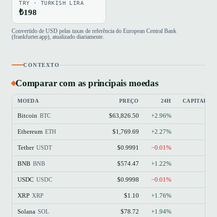
TRY · TURKISH LIRA
₺198
Convertido de USD pelas taxas de referência do European Central Bank
(frankfurter.app), atualizado diariamente.
CONTEXTO
Comparar com as principais moedas
MOEDA
PREÇO
24H
CAPITALIZ
Bitcoin
$63,826.50
+2.96%
BTC
Ethereum
$1,769.69
+2.27%
ETH
Tether
$0.9991
−0.01%
USDT
BNB
$574.47
+1.22%
BNB
USDC
$0.9998
−0.01%
USDC
XRP
$1.10
+1.76%
XRP
Solana
$78.72
+1.94%
SOL