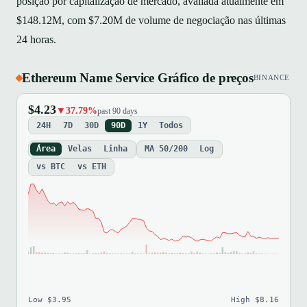
posição por capitalização de mercado, avaliada atualmente em
$148.12M, com $7.20M de volume de negociação nas últimas
24 horas.
Ethereum Name Service Gráfico de preços
BINANCE
$4.23
▼37.79%
past 90 days
24H
7D
30D
90D
1Y
Todos
Área
Velas
Linha
MA 50/200
Log
vs BTC
vs ETH
Low $3.95
High $8.16