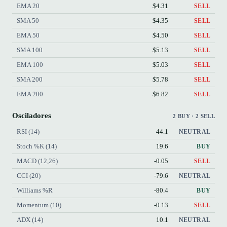
EMA 20
$4.31
SELL
SMA 50
$4.35
SELL
EMA 50
$4.50
SELL
SMA 100
$5.13
SELL
EMA 100
$5.03
SELL
SMA 200
$5.78
SELL
EMA 200
$6.82
SELL
Osciladores
2 BUY · 2 SELL
RSI (14)
44.1
NEUTRAL
Stoch %K (14)
19.6
BUY
MACD (12,26)
-0.05
SELL
CCI (20)
-79.6
NEUTRAL
Williams %R
-80.4
BUY
Momentum (10)
-0.13
SELL
ADX (14)
10.1
NEUTRAL