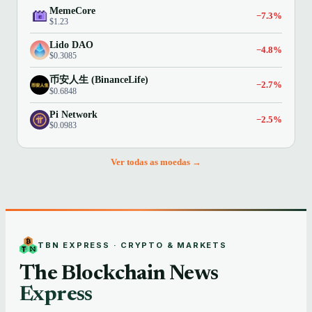
MemeCore
−7.3%
$1.23
Lido DAO
−4.8%
$0.3085
币安人生 (BinanceLife)
−2.7%
$0.6848
Pi Network
−2.5%
$0.0983
Ver todas as moedas →
TBN EXPRESS · CRYPTO & MARKETS
The Blockchain News
Express