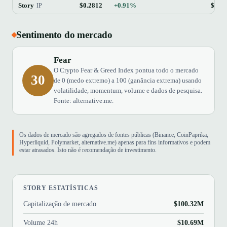
Story
$0.2812
+0.91%
$100
IP
Sentimento do mercado
Fear
O Crypto Fear & Greed Index pontua todo o mercado
30
de 0 (medo extremo) a 100 (ganância extrema) usando
volatilidade, momentum, volume e dados de pesquisa.
Fonte: alternative.me.
Os dados de mercado são agregados de fontes públicas (Binance, CoinPaprika,
Hyperliquid, Polymarket, alternative.me) apenas para fins informativos e podem
estar atrasados. Isto não é recomendação de investimento.
STORY ESTATÍSTICAS
Capitalização de mercado
$100.32M
Volume 24h
$10.69M