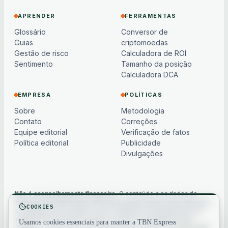
APRENDER
FERRAMENTAS
Glossário
Conversor de
Guias
criptomoedas
Gestão de risco
Calculadora de ROI
Sentimento
Tamanho da posição
Calculadora DCA
EMPRESA
POLÍTICAS
Sobre
Metodologia
Contato
Correções
Equipe editorial
Verificação de fatos
Política editorial
Publicidade
Divulgações
Não é aconselhamento financeiro.
O conteúdo e os dados de
mercado são apenas para informação geral, podem estar atrasados
COOKIES
ou baseados em modelos e não constituem aconselhamento de
investimento, financeiro, jurídico ou fiscal. Os criptoativos são
Usamos cookies essenciais para manter a TBN Express
voláteis — sempre faça sua própria pesquisa. Veja nosso
aviso legal