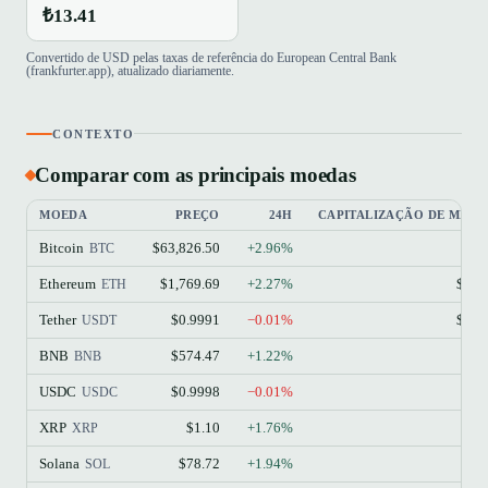
₺13.41
Convertido de USD pelas taxas de referência do European Central Bank
(frankfurter.app), atualizado diariamente.
CONTEXTO
Comparar com as principais moedas
MOEDA
PREÇO
24H
CAPITALIZAÇÃO DE MER
Bitcoin
$63,826.50
+2.96%
$1
BTC
Ethereum
$1,769.69
+2.27%
$213
ETH
Tether
$0.9991
−0.01%
$184
USDT
BNB
$574.47
+1.22%
$77
BNB
USDC
$0.9998
−0.01%
$73
USDC
XRP
$1.10
+1.76%
$68
XRP
Solana
$78.72
+1.94%
$45
SOL