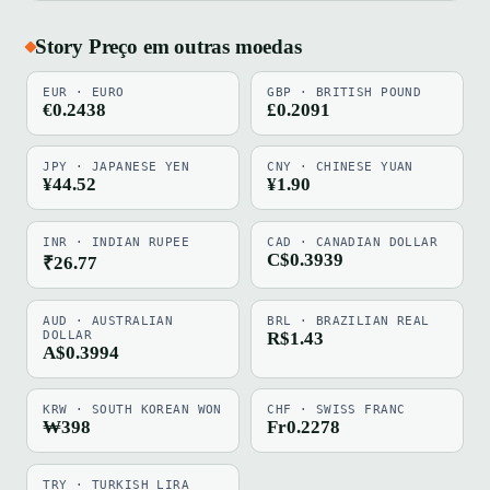
Story Preço em outras moedas
EUR · EURO
GBP · BRITISH POUND
€0.2438
£0.2091
JPY · JAPANESE YEN
CNY · CHINESE YUAN
¥44.52
¥1.90
INR · INDIAN RUPEE
CAD · CANADIAN DOLLAR
C$0.3939
₹26.77
AUD · AUSTRALIAN
BRL · BRAZILIAN REAL
DOLLAR
R$1.43
A$0.3994
KRW · SOUTH KOREAN WON
CHF · SWISS FRANC
₩398
Fr0.2278
TRY · TURKISH LIRA