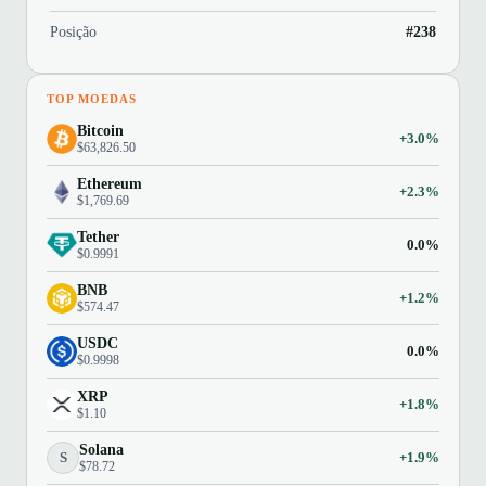
Posição
#238
TOP MOEDAS
Bitcoin
+3.0%
$63,826.50
Ethereum
+2.3%
$1,769.69
Tether
0.0%
$0.9991
BNB
+1.2%
$574.47
USDC
0.0%
$0.9998
XRP
+1.8%
$1.10
Solana
S
+1.9%
$78.72