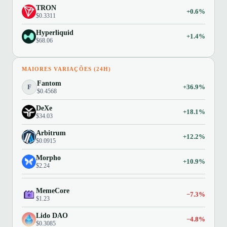
TRON
+0.6%
$0.3311
Hyperliquid
+1.4%
$68.06
MAIORES VARIAÇÕES (24H)
Fantom
F
+36.9%
$0.4568
DeXe
+18.1%
$34.03
Arbitrum
+12.2%
$0.0915
Morpho
+10.9%
$2.24
MemeCore
−7.3%
$1.23
Lido DAO
−4.8%
$0.3085