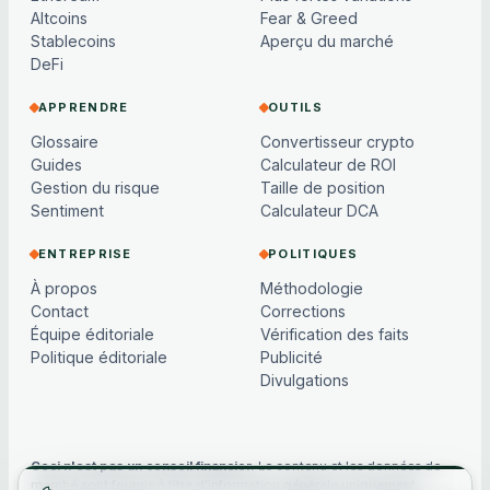
Altcoins
Fear & Greed
Stablecoins
Aperçu du marché
DeFi
APPRENDRE
OUTILS
Glossaire
Convertisseur crypto
Guides
Calculateur de ROI
Gestion du risque
Taille de position
Sentiment
Calculateur DCA
ENTREPRISE
POLITIQUES
À propos
Méthodologie
Contact
Corrections
Équipe éditoriale
Vérification des faits
Politique éditoriale
Publicité
Divulgations
Ceci n'est pas un conseil financier.
Le contenu et les données de
marché sont fournis à titre d'information générale uniquement,