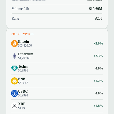
Volume 24h
$10.69M
Rang
#238
TOP CRYPTOS
Bitcoin
+3.0%
$63,826.50
Ethereum
+2.3%
$1,769.69
Tether
0.0%
$0.9991
BNB
+1.2%
$574.47
USDC
0.0%
$0.9998
XRP
+1.8%
$1.10