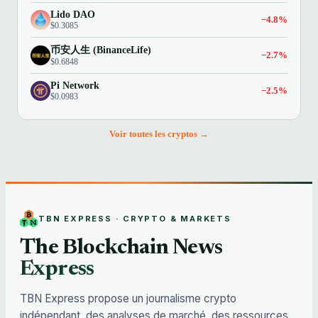
Lido DAO
−4.8%
$0.3085
币安人生 (BinanceLife)
−2.7%
$0.6848
Pi Network
−2.5%
$0.0983
Voir toutes les cryptos →
TBN EXPRESS · CRYPTO & MARKETS
The Blockchain News
Express
TBN Express propose un journalisme crypto
indépendant, des analyses de marché, des ressources