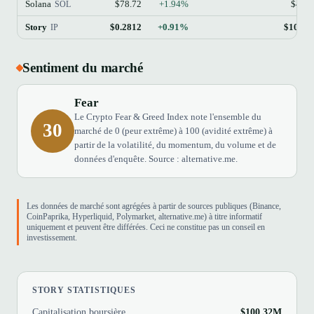
Solana
$78.72
+1.94%
$45.
SOL
Story
$0.2812
+0.91%
$100.3
IP
Sentiment du marché
Fear
Le Crypto Fear & Greed Index note l'ensemble du
30
marché de 0 (peur extrême) à 100 (avidité extrême) à
partir de la volatilité, du momentum, du volume et de
données d'enquête. Source : alternative.me.
Les données de marché sont agrégées à partir de sources publiques (Binance,
CoinPaprika, Hyperliquid, Polymarket, alternative.me) à titre informatif
uniquement et peuvent être différées. Ceci ne constitue pas un conseil en
investissement.
STORY STATISTIQUES
Capitalisation boursière
$100.32M