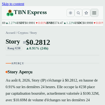
Skip to content
TBN Express
.69
▲2.27%
USDT
$0.9991
▼0.01%
BNB
$574.47
▲1.22%
USDC
$0.9998
▼0.01%
X
Accueil
/
Cryptos
/
Story
$0.2812
Story
IP
▲0.91% (24h)
Rang #238
APERÇU
Story Aperçu
Au août 8, 2026, Story (IP) s'échange à $0.2812, en hausse de
0.91% sur les dernières 24 heures. Elle occupe la #238 place
par capitalisation boursière, actuellement valorisée à $100.32M,
avec $10.69M de volume d'échanges sur les dernières 24