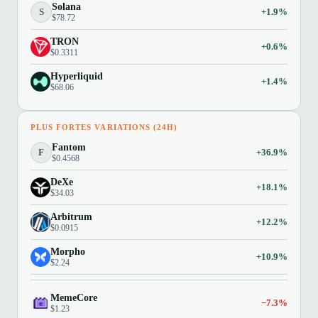
Solana
S
+1.9%
$78.72
TRON
+0.6%
$0.3311
Hyperliquid
+1.4%
$68.06
PLUS FORTES VARIATIONS (24H)
Fantom
F
+36.9%
$0.4568
DeXe
+18.1%
$34.03
Arbitrum
+12.2%
$0.0915
Morpho
+10.9%
$2.24
MemeCore
−7.3%
$1.23