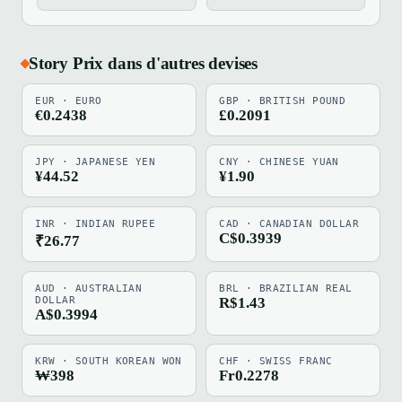
Story Prix dans d'autres devises
EUR · EURO
GBP · BRITISH POUND
€0.2438
£0.2091
JPY · JAPANESE YEN
CNY · CHINESE YUAN
¥44.52
¥1.90
INR · INDIAN RUPEE
CAD · CANADIAN DOLLAR
C$0.3939
₹26.77
AUD · AUSTRALIAN
BRL · BRAZILIAN REAL
DOLLAR
R$1.43
A$0.3994
KRW · SOUTH KOREAN WON
CHF · SWISS FRANC
₩398
Fr0.2278