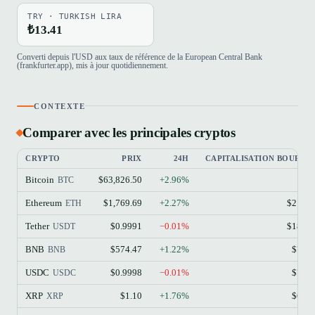
TRY · TURKISH LIRA
₺13.41
Converti depuis l'USD aux taux de référence de la European Central Bank
(frankfurter.app), mis à jour quotidiennement.
CONTEXTE
Comparer avec les principales cryptos
CRYPTO
PRIX
24H
CAPITALISATION BOURSIÈ
Bitcoin
$63,826.50
+2.96%
$1.
BTC
Ethereum
$1,769.69
+2.27%
$213.
ETH
Tether
$0.9991
−0.01%
$184.
USDT
BNB
$574.47
+1.22%
$77.
BNB
USDC
$0.9998
−0.01%
$73.
USDC
XRP
$1.10
+1.76%
$68.
XRP