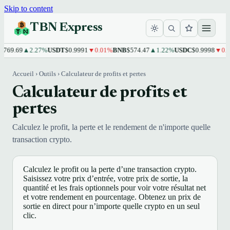
Skip to content
TBN Express
769.69
▲2.27%
USDT
$0.9991
▼0.01%
BNB
$574.47
▲1.22%
USDC
$0.9998
▼0.01
Accueil
›
Outils
›
Calculateur de profits et pertes
Calculateur de profits et
pertes
Calculez le profit, la perte et le rendement de n'importe quelle
transaction crypto.
Calculez le profit ou la perte d’une transaction crypto.
Saisissez votre prix d’entrée, votre prix de sortie, la
quantité et les frais optionnels pour voir votre résultat net
et votre rendement en pourcentage. Obtenez un prix de
sortie en direct pour n’importe quelle crypto en un seul
clic.