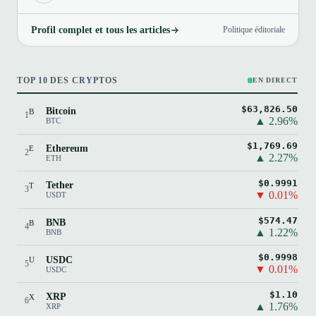
Profil complet et tous les articles
Politique éditoriale
TOP 10 DES CRYPTOS
EN DIRECT
$63,826.50
Bitcoin
B
1
▲ 2.96%
BTC
$1,769.69
Ethereum
E
2
▲ 2.27%
ETH
$0.9991
Tether
T
3
▼ 0.01%
USDT
$574.47
BNB
B
4
▲ 1.22%
BNB
$0.9998
USDC
U
5
▼ 0.01%
USDC
$1.10
XRP
X
6
▲ 1.76%
XRP