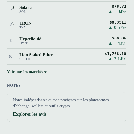
$78.72
Solana
S
7
▲ 1.94%
SOL
$0.3311
TRON
T
8
▲ 0.57%
TRX
$68.06
Hyperliquid
H
9
▲ 1.43%
HYPE
$1,768.10
Lido Staked Ether
L
10
▲ 2.14%
STETH
Voir tous les marchés
NOTES
Notes indépendantes et avis pratiques sur les plateformes
d'échange, wallets et outils crypto.
Explorer les avis →