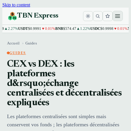
Skip to content
TBN Express
▲2.27%
USDT
$0.9991
▼0.01%
BNB
$574.47
▲1.22%
USDC
$0.9998
▼0.01%
XRP
$
Accueil
›
Guides
GUIDES
CEX vs DEX : les
plateformes
d&rsquo;échange
centralisées et décentralisées
expliquées
Les plateformes centralisées sont simples mais
conservent vos fonds ; les plateformes décentralisées