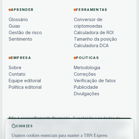
APRENDER
FERRAMENTAS
Glossário
Conversor de
Guias
criptomoedas
Gestão de risco
Calculadora de ROI
Sentimento
Tamanho da posição
Calculadora DCA
EMPRESA
POLÍTICAS
Sobre
Metodologia
Contato
Correções
Equipe editorial
Verificação de fatos
Política editorial
Publicidade
Divulgações
Não é aconselhamento financeiro.
O conteúdo e os dados de
mercado são apenas para informação geral, podem estar atrasados
COOKIES
ou baseados em modelos e não constituem aconselhamento de
investimento, financeiro, jurídico ou fiscal. Os criptoativos são
Usamos cookies essenciais para manter a TBN Express
voláteis — sempre faça sua própria pesquisa. Veja nosso
aviso legal