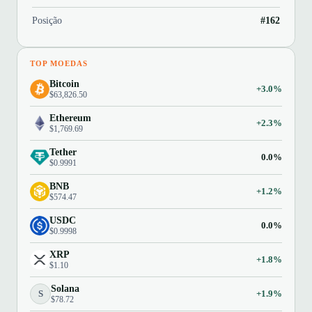
Posição
#162
TOP MOEDAS
Bitcoin
+3.0%
$63,826.50
Ethereum
+2.3%
$1,769.69
Tether
0.0%
$0.9991
BNB
+1.2%
$574.47
USDC
0.0%
$0.9998
XRP
+1.8%
$1.10
Solana
S
+1.9%
$78.72