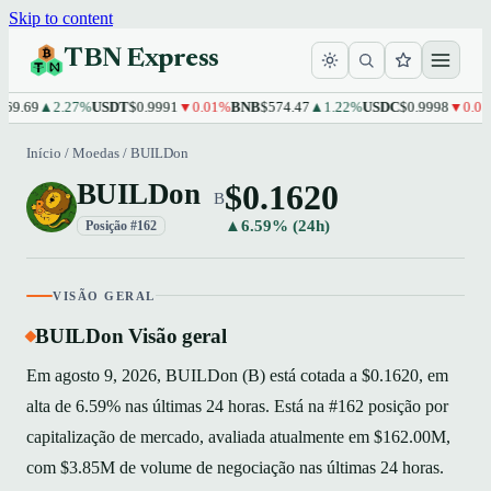
Skip to content
TBN Express
9.69
▲2.27%
USDT
$0.9991
▼0.01%
BNB
$574.47
▲1.22%
USDC
$0.9998
▼0.01%
Início
/
Moedas
/
BUILDon
$0.1620
BUILDon
B
▲6.59% (24h)
Posição #162
VISÃO GERAL
BUILDon Visão geral
Em agosto 9, 2026, BUILDon (B) está cotada a $0.1620, em
alta de 6.59% nas últimas 24 horas. Está na #162 posição por
capitalização de mercado, avaliada atualmente em $162.00M,
com $3.85M de volume de negociação nas últimas 24 horas.