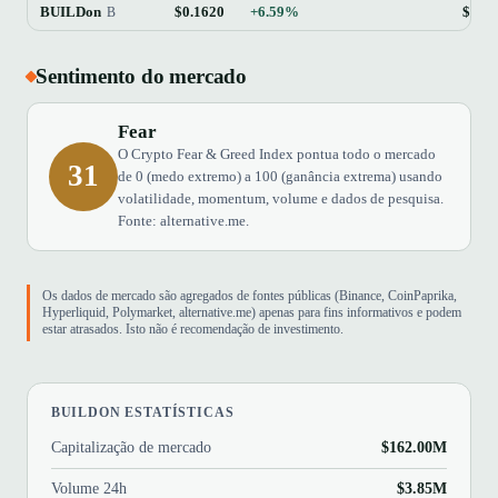
BUILDon
$0.1620
+6.59%
$162
B
Sentimento do mercado
Fear
O Crypto Fear & Greed Index pontua todo o mercado
31
de 0 (medo extremo) a 100 (ganância extrema) usando
volatilidade, momentum, volume e dados de pesquisa.
Fonte: alternative.me.
Os dados de mercado são agregados de fontes públicas (Binance, CoinPaprika,
Hyperliquid, Polymarket, alternative.me) apenas para fins informativos e podem
estar atrasados. Isto não é recomendação de investimento.
BUILDON ESTATÍSTICAS
Capitalização de mercado
$162.00M
Volume 24h
$3.85M