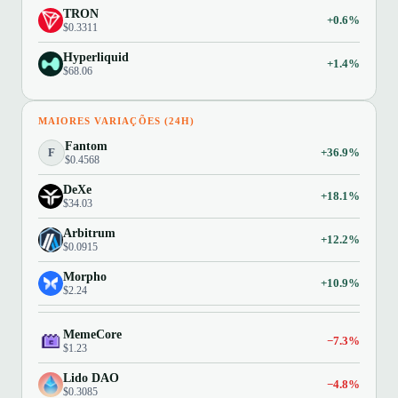
TRON
+0.6%
$0.3311
Hyperliquid
+1.4%
$68.06
MAIORES VARIAÇÕES (24H)
Fantom
F
+36.9%
$0.4568
DeXe
+18.1%
$34.03
Arbitrum
+12.2%
$0.0915
Morpho
+10.9%
$2.24
MemeCore
−7.3%
$1.23
Lido DAO
−4.8%
$0.3085