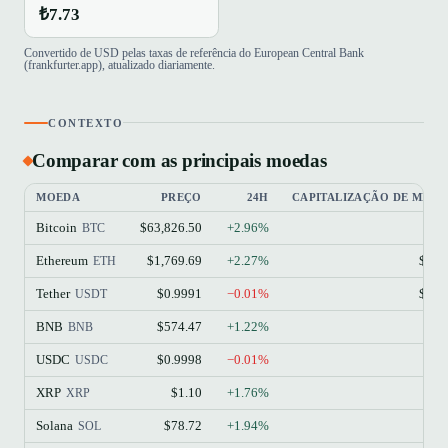
₺7.73
Convertido de USD pelas taxas de referência do European Central Bank
(frankfurter.app), atualizado diariamente.
CONTEXTO
Comparar com as principais moedas
MOEDA
PREÇO
24H
CAPITALIZAÇÃO DE MER
Bitcoin
$63,826.50
+2.96%
$1
BTC
Ethereum
$1,769.69
+2.27%
$213
ETH
Tether
$0.9991
−0.01%
$184
USDT
BNB
$574.47
+1.22%
$77
BNB
USDC
$0.9998
−0.01%
$73
USDC
XRP
$1.10
+1.76%
$68
XRP
Solana
$78.72
+1.94%
$45
SOL