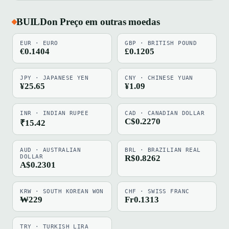
BUILDon Preço em outras moedas
EUR · EURO
GBP · BRITISH POUND
€0.1404
£0.1205
JPY · JAPANESE YEN
CNY · CHINESE YUAN
¥25.65
¥1.09
INR · INDIAN RUPEE
CAD · CANADIAN DOLLAR
C$0.2270
₹15.42
AUD · AUSTRALIAN
BRL · BRAZILIAN REAL
DOLLAR
R$0.8262
A$0.2301
KRW · SOUTH KOREAN WON
CHF · SWISS FRANC
₩229
Fr0.1313
TRY · TURKISH LIRA