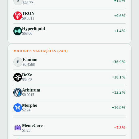
S
+1.9%
$78.72
TRON
+0.6%
$0.3311
Hyperliquid
+1.4%
$68.06
MAIORES VARIAÇÕES (24H)
Fantom
F
+36.9%
$0.4568
DeXe
+18.1%
$34.03
Arbitrum
+12.2%
$0.0915
Morpho
+10.9%
$2.24
MemeCore
−7.3%
$1.23