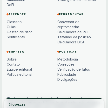
DeFi
APRENDER
FERRAMENTAS
Glossário
Conversor de
Guias
criptomoedas
Gestão de risco
Calculadora de ROI
Sentimento
Tamanho da posição
Calculadora DCA
EMPRESA
POLÍTICAS
Sobre
Metodologia
Contato
Correções
Equipe editorial
Verificação de fatos
Política editorial
Publicidade
Divulgações
Não é aconselhamento financeiro.
O conteúdo e os dados de
mercado são apenas para informação geral, podem estar atrasados
COOKIES
ou baseados em modelos e não constituem aconselhamento de