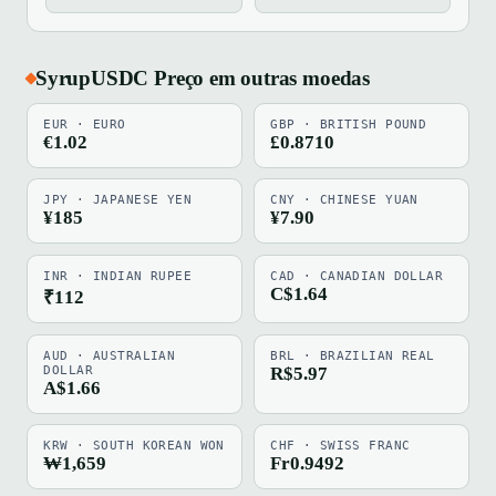
SyrupUSDC Preço em outras moedas
EUR · EURO
GBP · BRITISH POUND
€1.02
£0.8710
JPY · JAPANESE YEN
CNY · CHINESE YUAN
¥185
¥7.90
INR · INDIAN RUPEE
CAD · CANADIAN DOLLAR
C$1.64
₹112
AUD · AUSTRALIAN
BRL · BRAZILIAN REAL
DOLLAR
R$5.97
A$1.66
KRW · SOUTH KOREAN WON
CHF · SWISS FRANC
₩1,659
Fr0.9492