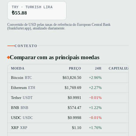
TRY · TURKISH LIRA
₺55.88
Convertido de USD pelas taxas de referência do European Central Bank
(frankfurter.app), atualizado diariamente.
CONTEXTO
Comparar com as principais moedas
MOEDA
PREÇO
24H
CAPITALIZAÇ
Bitcoin
$63,826.50
+2.96%
BTC
Ethereum
$1,769.69
+2.27%
ETH
Tether
$0.9991
−0.01%
USDT
BNB
$574.47
+1.22%
BNB
USDC
$0.9998
−0.01%
USDC
XRP
$1.10
+1.76%
XRP