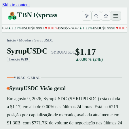
Skip to content
TBN Express
.69
▲2.27%
USDT
$0.9991
▼0.01%
BNB
$574.47
▲1.22%
USDC
$0.9998
▼0.01%
X
Início
/
Moedas
/
SyrupUSDC
$1.17
SyrupUSDC
SYRUPUSDC
▲0.00% (24h)
Posição #219
VISÃO GERAL
SyrupUSDC Visão geral
Em agosto 9, 2026, SyrupUSDC (SYRUPUSDC) está cotada
a $1.17, em alta de 0.00% nas últimas 24 horas. Está na #219
posição por capitalização de mercado, avaliada atualmente em
$1.30B, com $771.7K de volume de negociação nas últimas 24