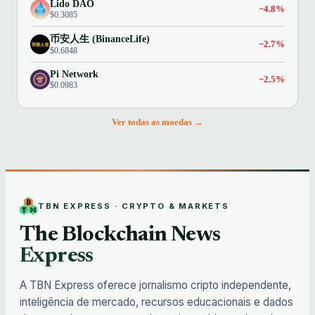
Lido DAO
−4.8%
$0.3085
币安人生 (BinanceLife)
−2.7%
$0.6848
Pi Network
−2.5%
$0.0983
Ver todas as moedas →
TBN EXPRESS · CRYPTO & MARKETS
The Blockchain News
Express
A TBN Express oferece jornalismo cripto independente,
inteligência de mercado, recursos educacionais e dados