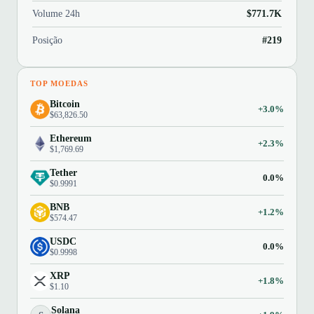
Volume 24h
$771.7K
Posição
#219
TOP MOEDAS
Bitcoin
+3.0%
$63,826.50
Ethereum
+2.3%
$1,769.69
Tether
0.0%
$0.9991
BNB
+1.2%
$574.47
USDC
0.0%
$0.9998
XRP
+1.8%
$1.10
Solana