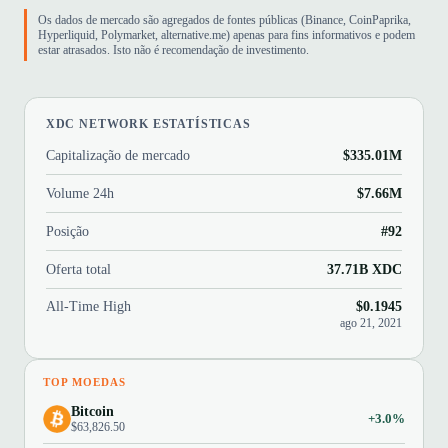
Os dados de mercado são agregados de fontes públicas (Binance, CoinPaprika,
Hyperliquid, Polymarket, alternative.me) apenas para fins informativos e podem
estar atrasados. Isto não é recomendação de investimento.
XDC NETWORK ESTATÍSTICAS
Capitalização de mercado
$335.01M
Volume 24h
$7.66M
Posição
#92
Oferta total
37.71B XDC
All-Time High
$0.1945
ago 21, 2021
TOP MOEDAS
Bitcoin
+3.0%
$63,826.50