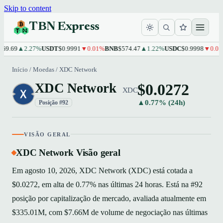
Skip to content
TBN Express
9.69
▲2.27%
USDT
$0.9991
▼0.01%
BNB
$574.47
▲1.22%
USDC
$0.9998
▼0.01%
Início
/
Moedas
/
XDC Network
$0.0272
XDC Network
XDC
▲0.77% (24h)
Posição #92
VISÃO GERAL
XDC Network Visão geral
Em agosto 10, 2026, XDC Network (XDC) está cotada a
$0.0272, em alta de 0.77% nas últimas 24 horas. Está na #92
posição por capitalização de mercado, avaliada atualmente em
$335.01M, com $7.66M de volume de negociação nas últimas