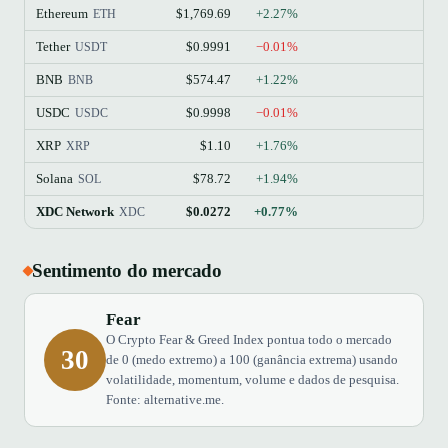
Ethereum
$1,769.69
+2.27%
ETH
Tether
$0.9991
−0.01%
USDT
BNB
$574.47
+1.22%
BNB
USDC
$0.9998
−0.01%
USDC
XRP
$1.10
+1.76%
XRP
Solana
$78.72
+1.94%
SOL
XDC Network
$0.0272
+0.77%
XDC
Sentimento do mercado
Fear
O Crypto Fear & Greed Index pontua todo o mercado
30
de 0 (medo extremo) a 100 (ganância extrema) usando
volatilidade, momentum, volume e dados de pesquisa.
Fonte: alternative.me.