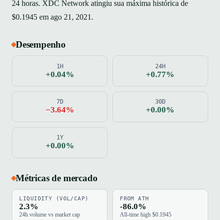
24 horas. XDC Network atingiu sua máxima histórica de
$0.1945 em ago 21, 2021.
Desempenho
1H
24H
+0.04%
+0.77%
7D
30D
−3.64%
+0.00%
1Y
+0.00%
Métricas de mercado
LIQUIDITY (VOL/CAP)
FROM ATH
2.3%
-86.0%
24h volume vs market cap
All-time high $0.1945