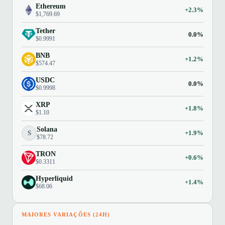
Ethereum
+2.3%
$1,769.69
Tether
0.0%
$0.9991
BNB
+1.2%
$574.47
USDC
0.0%
$0.9998
XRP
+1.8%
$1.10
Solana
S
+1.9%
$78.72
TRON
+0.6%
$0.3311
Hyperliquid
+1.4%
$68.06
MAIORES VARIAÇÕES (24H)