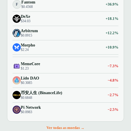
Fantom
F
+36.9%
$0.4568
DeXe
+18.1%
$34.03
Arbitrum
+12.2%
$0.0915
Morpho
+10.9%
$2.24
MemeCore
−7.3%
$1.23
Lido DAO
−4.8%
$0.3085
币安人生 (BinanceLife)
−2.7%
$0.6848
Pi Network
−2.5%
$0.0983
Ver todas as moedas →