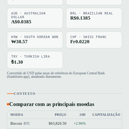
AUD · AUSTRALIAN
BRL · BRAZILIAN REAL
DOLLAR
R$0.1385
A$0.0385
KRW · SOUTH KOREAN WON
CHF · SWISS FRANC
₩38.57
Fr0.0220
TRY · TURKISH LIRA
₺1.30
Convertido de USD pelas taxas de referência do European Central Bank
(frankfurter.app), atualizado diariamente.
CONTEXTO
Comparar com as principais moedas
MOEDA
PREÇO
24H
CAPITALIZAÇÃO DE
Bitcoin
$63,826.50
+2.96%
BTC