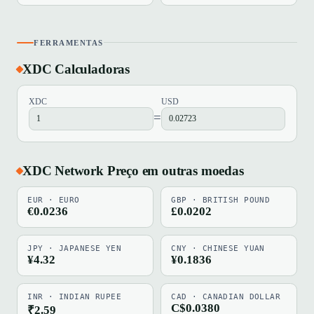
FERRAMENTAS
XDC Calculadoras
XDC
USD
=
XDC Network Preço em outras moedas
EUR · EURO
GBP · BRITISH POUND
€0.0236
£0.0202
JPY · JAPANESE YEN
CNY · CHINESE YUAN
¥4.32
¥0.1836
INR · INDIAN RUPEE
CAD · CANADIAN DOLLAR
C$0.0380
₹2.59