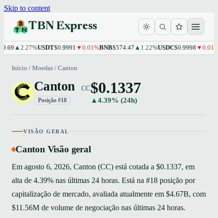
Skip to content
TBN Express
.69
▲2.27%
USDT
$0.9991
▼0.01%
BNB
$574.47
▲1.22%
USDC
$0.9998
▼0.01%
X
Início
/
Moedas
/
Canton
$0.1337
Canton
CC
▲4.39% (24h)
Posição #18
VISÃO GERAL
Canton Visão geral
Em agosto 6, 2026, Canton (CC) está cotada a $0.1337, em
alta de 4.39% nas últimas 24 horas. Está na #18 posição por
capitalização de mercado, avaliada atualmente em $4.67B, com
$11.56M de volume de negociação nas últimas 24 horas.