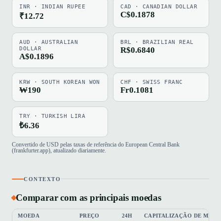
INR · INDIAN RUPEE
CAD · CANADIAN DOLLAR
C$0.1878
₹12.72
AUD · AUSTRALIAN
BRL · BRAZILIAN REAL
DOLLAR
R$0.6840
A$0.1896
KRW · SOUTH KOREAN WON
CHF · SWISS FRANC
₩190
Fr0.1081
TRY · TURKISH LIRA
₺6.36
Convertido de USD pelas taxas de referência do European Central Bank
(frankfurter.app), atualizado diariamente.
CONTEXTO
Comparar com as principais moedas
MOEDA
PREÇO
24H
CAPITALIZAÇÃO DE MER