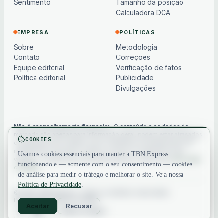
Sentimento
Tamanho da posição
Calculadora DCA
EMPRESA
POLÍTICAS
Sobre
Metodologia
Contato
Correções
Equipe editorial
Verificação de fatos
Política editorial
Publicidade
Divulgações
Não é aconselhamento financeiro.
O conteúdo e os dados de
mercado são apenas para informação geral, podem estar atrasados
COOKIES
ou baseados em modelos e não constituem aconselhamento de
investimento, financeiro, jurídico ou fiscal. Os criptoativos são
Usamos cookies essenciais para manter a TBN Express
voláteis — sempre faça sua própria pesquisa. Veja nosso
aviso legal
funcionando e — somente com o seu consentimento — cookies
completo
.
de análise para medir o tráfego e melhorar o site. Veja nossa
Política de Privacidade
.
© 2026 TBN Express. Todos os direitos reservados.
Privacidade
·
Termos
·
Contato
Aceitar
Recusar
Voltar ao topo