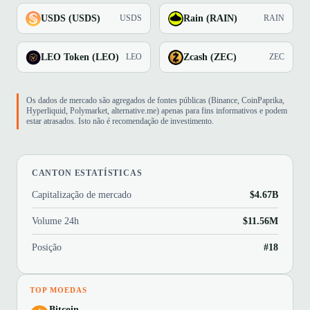
USDS (USDS)
Rain (RAIN)
USDS
RAIN
LEO Token (LEO)
Zcash (ZEC)
LEO
ZEC
Os dados de mercado são agregados de fontes públicas (Binance, CoinPaprika,
Hyperliquid, Polymarket, alternative.me) apenas para fins informativos e podem
estar atrasados. Isto não é recomendação de investimento.
CANTON ESTATÍSTICAS
Capitalização de mercado
$4.67B
Volume 24h
$11.56M
Posição
#18
TOP MOEDAS
Bitcoin