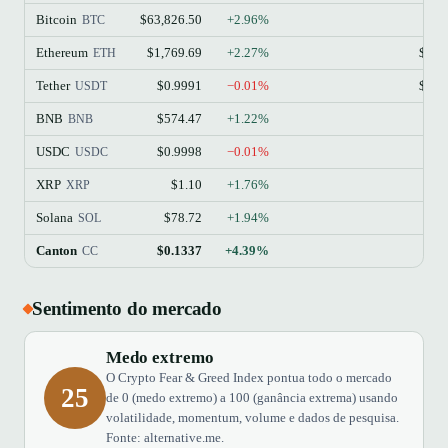
Bitcoin
$63,826.50
+2.96%
$1
BTC
Ethereum
$1,769.69
+2.27%
$213
ETH
Tether
$0.9991
−0.01%
$184
USDT
BNB
$574.47
+1.22%
$77
BNB
USDC
$0.9998
−0.01%
$73
USDC
XRP
$1.10
+1.76%
$68
XRP
Solana
$78.72
+1.94%
$45
SOL
Canton
$0.1337
+4.39%
$4
CC
Sentimento do mercado
Medo extremo
O Crypto Fear & Greed Index pontua todo o mercado
25
de 0 (medo extremo) a 100 (ganância extrema) usando
volatilidade, momentum, volume e dados de pesquisa.
Fonte: alternative.me.