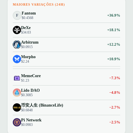
MAIORES VARIAÇÕES (24H)
Fantom
F
+36.9%
$0.4568
DeXe
+18.1%
$34.03
Arbitrum
+12.2%
$0.0915
Morpho
+10.9%
$2.24
MemeCore
−7.3%
$1.23
Lido DAO
−4.8%
$0.3085
币安人生 (BinanceLife)
−2.7%
$0.6848
Pi Network
−2.5%
$0.0983