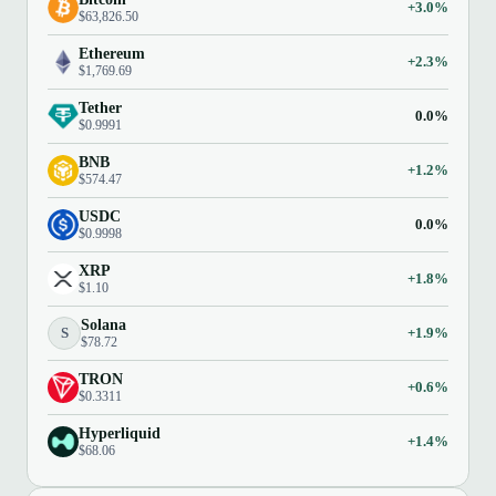
+3.0%
$63,826.50
Ethereum
+2.3%
$1,769.69
Tether
0.0%
$0.9991
BNB
+1.2%
$574.47
USDC
0.0%
$0.9998
XRP
+1.8%
$1.10
Solana
S
+1.9%
$78.72
TRON
+0.6%
$0.3311
Hyperliquid
+1.4%
$68.06