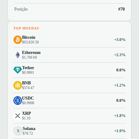
Posição
#70
TOP MOEDAS
Bitcoin
+3.0%
$63,826.50
Ethereum
+2.3%
$1,769.69
Tether
0.0%
$0.9991
BNB
+1.2%
$574.47
USDC
0.0%
$0.9998
XRP
+1.8%
$1.10
Solana
S
+1.9%
$78.72