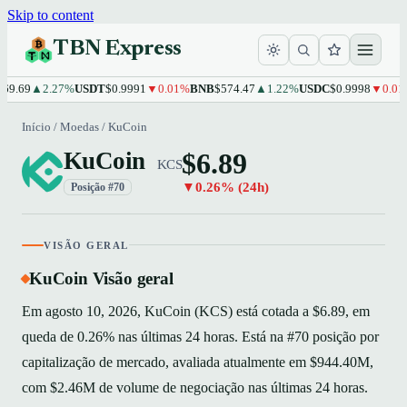
Skip to content
TBN Express
9.69
▲2.27%
USDT
$0.9991
▼0.01%
BNB
$574.47
▲1.22%
USDC
$0.9998
▼0.01%
Início
/
Moedas
/
KuCoin
$6.89
KuCoin
KCS
▼0.26% (24h)
Posição #70
VISÃO GERAL
KuCoin Visão geral
Em agosto 10, 2026, KuCoin (KCS) está cotada a $6.89, em
queda de 0.26% nas últimas 24 horas. Está na #70 posição por
capitalização de mercado, avaliada atualmente em $944.40M,
com $2.46M de volume de negociação nas últimas 24 horas.