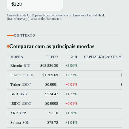
₺328
Convertido de USD pelas taxas de referência do European Central Bank
(frankfurter.app), atualizado diariamente.
CONTEXTO
Comparar com as principais moedas
MOEDA
PREÇO
24H
CAPITALIZAÇÃO DE MER
Bitcoin
$63,826.50
+2.96%
$1
BTC
Ethereum
$1,769.69
+2.27%
$213
ETH
Tether
$0.9991
−0.01%
$184
USDT
BNB
$574.47
+1.22%
$77
BNB
USDC
$0.9998
−0.01%
$73
USDC
XRP
$1.10
+1.76%
$68
XRP
Solana
$78.72
+1.94%
$45
SOL