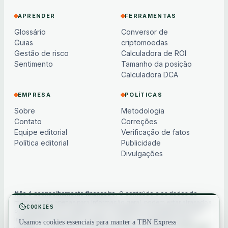
APRENDER
FERRAMENTAS
Glossário
Conversor de
Guias
criptomoedas
Gestão de risco
Calculadora de ROI
Sentimento
Tamanho da posição
Calculadora DCA
EMPRESA
POLÍTICAS
Sobre
Metodologia
Contato
Correções
Equipe editorial
Verificação de fatos
Política editorial
Publicidade
Divulgações
Não é aconselhamento financeiro.
O conteúdo e os dados de
mercado são apenas para informação geral, podem estar atrasados
COOKIES
ou baseados em modelos e não constituem aconselhamento de
investimento, financeiro, jurídico ou fiscal. Os criptoativos são
Usamos cookies essenciais para manter a TBN Express
voláteis — sempre faça sua própria pesquisa. Veja nosso
aviso legal