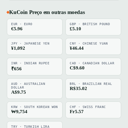
KuCoin Preço em outras moedas
EUR · EURO
GBP · BRITISH POUND
€5.96
£5.10
JPY · JAPANESE YEN
CNY · CHINESE YUAN
¥1,092
¥46.44
INR · INDIAN RUPEE
CAD · CANADIAN DOLLAR
C$9.60
₹656
AUD · AUSTRALIAN
BRL · BRAZILIAN REAL
DOLLAR
R$35.02
A$9.75
KRW · SOUTH KOREAN WON
CHF · SWISS FRANC
₩9,754
Fr5.57
TRY · TURKISH LIRA