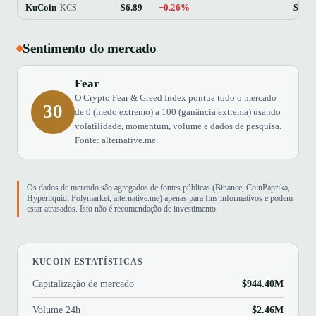
KuCoin
$6.89
−0.26%
$944
KCS
Sentimento do mercado
Fear
O Crypto Fear & Greed Index pontua todo o mercado
30
de 0 (medo extremo) a 100 (ganância extrema) usando
volatilidade, momentum, volume e dados de pesquisa.
Fonte: alternative.me.
Os dados de mercado são agregados de fontes públicas (Binance, CoinPaprika,
Hyperliquid, Polymarket, alternative.me) apenas para fins informativos e podem
estar atrasados. Isto não é recomendação de investimento.
KUCOIN ESTATÍSTICAS
Capitalização de mercado
$944.40M
Volume 24h
$2.46M