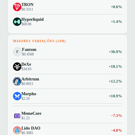
TRON
+0.6%
$0.3311
Hyperliquid
+1.4%
$68.06
MAIORES VARIAÇÕES (24H)
Fantom
F
+36.9%
$0.4568
DeXe
+18.1%
$34.03
Arbitrum
+12.2%
$0.0915
Morpho
+10.9%
$2.24
MemeCore
−7.3%
$1.23
Lido DAO
−4.8%
$0.3085