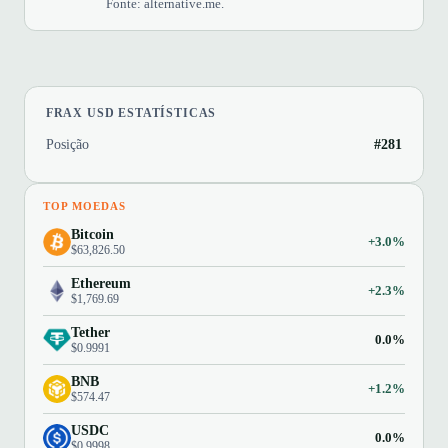
Fonte: alternative.me.
FRAX USD ESTATÍSTICAS
Posição
#281
TOP MOEDAS
Bitcoin
+3.0%
$63,826.50
Ethereum
+2.3%
$1,769.69
Tether
0.0%
$0.9991
BNB
+1.2%
$574.47
USDC
0.0%
$0.9998