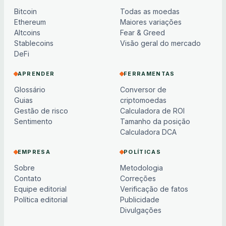
Bitcoin
Todas as moedas
Ethereum
Maiores variações
Altcoins
Fear & Greed
Stablecoins
Visão geral do mercado
DeFi
APRENDER
FERRAMENTAS
Glossário
Conversor de
Guias
criptomoedas
Gestão de risco
Calculadora de ROI
Sentimento
Tamanho da posição
Calculadora DCA
EMPRESA
POLÍTICAS
Sobre
Metodologia
Contato
Correções
Equipe editorial
Verificação de fatos
Política editorial
Publicidade
Divulgações