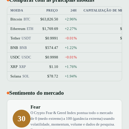
MOEDA
PREÇO
24H
CAPITALIZAÇÃO DE MER
Bitcoin
$63,826.50
+2.96%
$1
BTC
Ethereum
$1,769.69
+2.27%
$213
ETH
Tether
$0.9991
−0.01%
$184
USDT
BNB
$574.47
+1.22%
$77
BNB
USDC
$0.9998
−0.01%
$73
USDC
XRP
$1.10
+1.76%
$68
XRP
Solana
$78.72
+1.94%
$45
SOL
Sentimento do mercado
Fear
O Crypto Fear & Greed Index pontua todo o mercado
30
de 0 (medo extremo) a 100 (ganância extrema) usando
volatilidade, momentum, volume e dados de pesquisa.