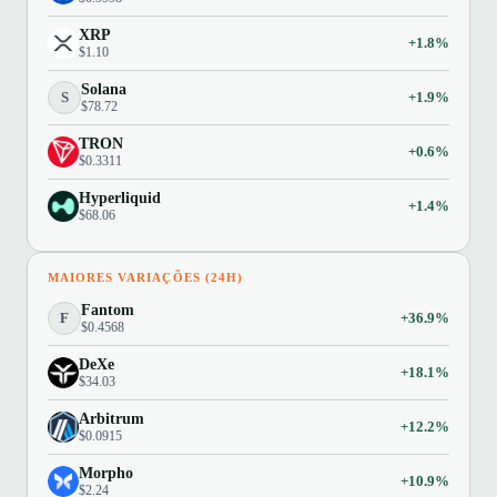
XRP
+1.8%
$1.10
Solana
S
+1.9%
$78.72
TRON
+0.6%
$0.3311
Hyperliquid
+1.4%
$68.06
MAIORES VARIAÇÕES (24H)
Fantom
F
+36.9%
$0.4568
DeXe
+18.1%
$34.03
Arbitrum
+12.2%
$0.0915
Morpho
+10.9%
$2.24