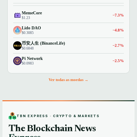
MemeCore
−7.3%
$1.23
Lido DAO
−4.8%
$0.3085
币安人生 (BinanceLife)
−2.7%
$0.6848
Pi Network
−2.5%
$0.0983
Ver todas as moedas →
TBN EXPRESS · CRYPTO & MARKETS
The Blockchain News