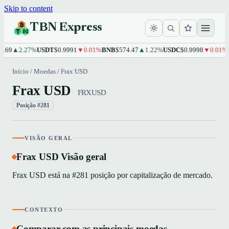
Skip to content
TBN Express
.69
▲2.27%
USDT
$0.9991
▼0.01%
BNB
$574.47
▲1.22%
USDC
$0.9998
▼0.01%
X
Início
/
Moedas
/
Frax USD
Frax USD
FRXUSD
Posição #281
VISÃO GERAL
Frax USD Visão geral
Frax USD está na #281 posição por capitalização de mercado.
CONTEXTO
Comparar com as principais moedas