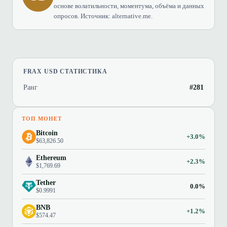
основе волатильности, моментума, объёма и данных
опросов. Источник: alternative.me.
FRAX USD СТАТИСТИКА
Ранг
#281
ТОП МОНЕТ
Bitcoin
+3.0%
$63,826.50
Ethereum
+2.3%
$1,769.69
Tether
0.0%
$0.9991
BNB
+1.2%
$574.47