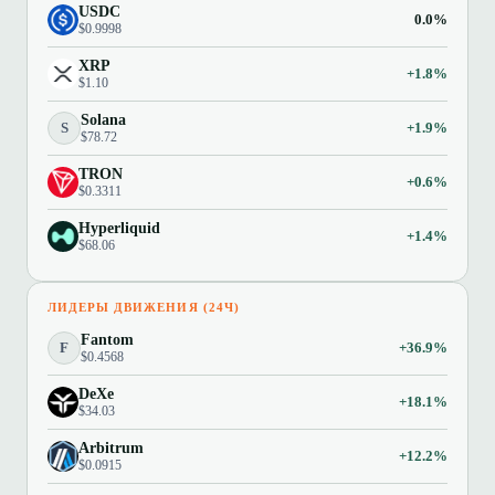
USDC
0.0%
$0.9998
XRP
+1.8%
$1.10
Solana
S
+1.9%
$78.72
TRON
+0.6%
$0.3311
Hyperliquid
+1.4%
$68.06
ЛИДЕРЫ ДВИЖЕНИЯ (24Ч)
Fantom
F
+36.9%
$0.4568
DeXe
+18.1%
$34.03
Arbitrum
+12.2%
$0.0915