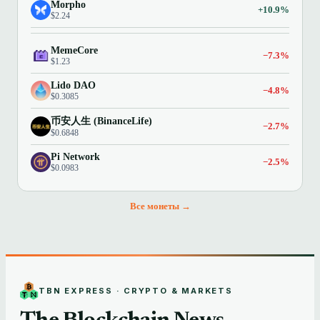
Morpho
+10.9%
$2.24
MemeCore
−7.3%
$1.23
Lido DAO
−4.8%
$0.3085
币安人生 (BinanceLife)
−2.7%
$0.6848
Pi Network
−2.5%
$0.0983
Все монеты →
TBN EXPRESS · CRYPTO & MARKETS