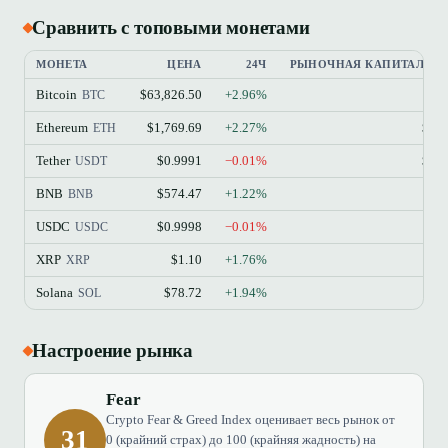
Сравнить с топовыми монетами
МОНЕТА
ЦЕНА
24Ч
РЫНОЧНАЯ КАПИТАЛИЗ
Bitcoin
$63,826.50
+2.96%
$
BTC
Ethereum
$1,769.69
+2.27%
$21
ETH
Tether
$0.9991
−0.01%
$18
USDT
BNB
$574.47
+1.22%
$7
BNB
USDC
$0.9998
−0.01%
$7
USDC
XRP
$1.10
+1.76%
$6
XRP
Solana
$78.72
+1.94%
$4
SOL
Настроение рынка
Fear
Crypto Fear & Greed Index оценивает весь рынок от
31
0 (крайний страх) до 100 (крайняя жадность) на