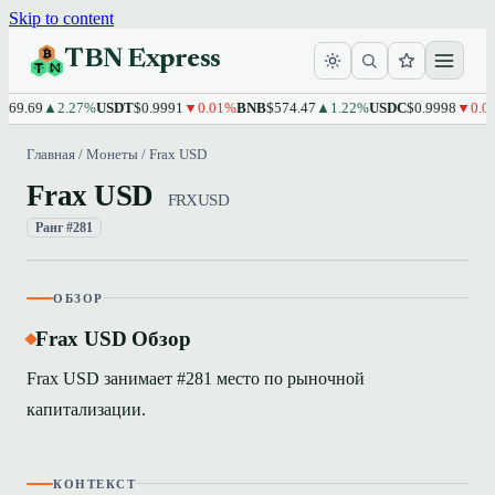
Skip to content
TBN Express
69.69
▲2.27%
USDT
$0.9991
▼0.01%
BNB
$574.47
▲1.22%
USDC
$0.9998
▼0.01
Главная
/
Монеты
/
Frax USD
Frax USD
FRXUSD
Ранг #281
ОБЗОР
Frax USD Обзор
Frax USD занимает #281 место по рыночной
капитализации.
КОНТЕКСТ