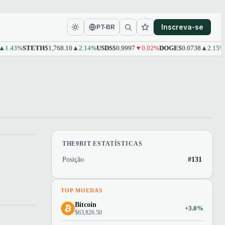
Inscreva-se
PT-BR
.43%
STETH
$1,768.10
▲2.14%
USDS
$0.9997
▼0.02%
DOGE
$0.0738
▲2.15%
L
THE9BIT ESTATÍSTICAS
Posição
#131
TOP MOEDAS
Bitcoin
+3.0%
$63,826.50