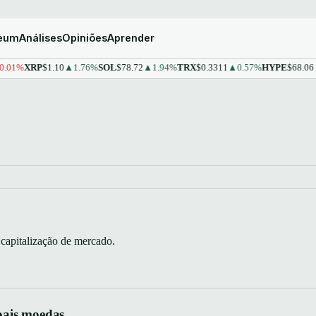
reum
Análises
Opiniões
Aprender
01%
XRP
$1.10
▲1.76%
SOL
$78.72
▲1.94%
TRX
$0.3311
▲0.57%
HYPE
$68.06
▲1
 capitalização de mercado.
pais moedas