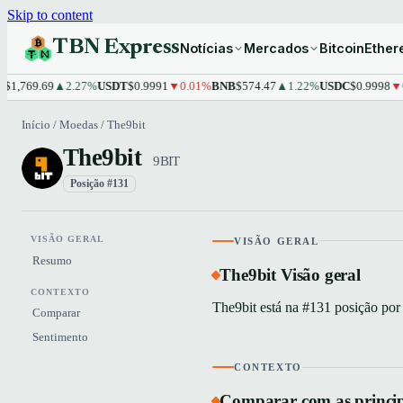
Skip to content
TBN Express
Notícias
Mercados
Bitcoin
Ethe
1,769.69
▲2.27%
USDT
$0.9991
▼0.01%
BNB
$574.47
▲1.22%
USDC
$0.9998
▼0.
Início
/
Moedas
/
The9bit
The9bit
9BIT
Posição #131
VISÃO GERAL
VISÃO GERAL
Resumo
The9bit Visão geral
CONTEXTO
The9bit está na #131 posição por
Comparar
Sentimento
CONTEXTO
Comparar com as princi