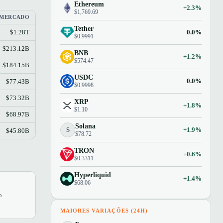
Ethereum
+2.3%
$1,769.69
 MERCADO
Tether
0.0%
$1.28T
$0.9991
$213.12B
BNB
+1.2%
$574.47
$184.15B
USDC
0.0%
$77.43B
$0.9998
$73.32B
XRP
+1.8%
$1.10
$68.97B
Solana
S
+1.9%
$45.80B
$78.72
TRON
+0.6%
$0.3311
Hyperliquid
+1.4%
$68.06
o
MAIORES VARIAÇÕES (24H)