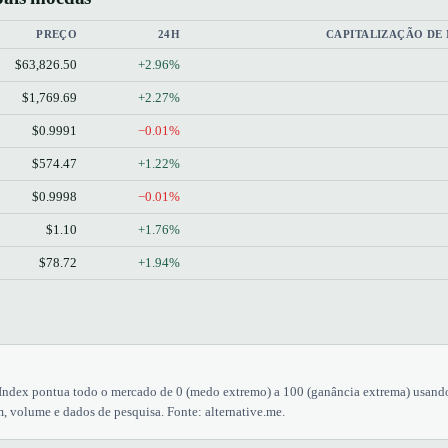
PREÇO
24H
CAPITALIZAÇÃO DE
$63,826.50
+2.96%
$1,769.69
+2.27%
$0.9991
−0.01%
$574.47
+1.22%
$0.9998
−0.01%
$1.10
+1.76%
$78.72
+1.94%
Index pontua todo o mercado de 0 (medo extremo) a 100 (ganância extrema) usand
 volume e dados de pesquisa. Fonte: alternative.me.