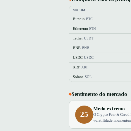
MOEDA
Bitcoin
BTC
Ethereum
ETH
Tether
USDT
BNB
BNB
USDC
USDC
XRP
XRP
Solana
SOL
Sentimento do mercado
Medo extremo
25
O Crypto Fear & Greed 
volatilidade, momentum,