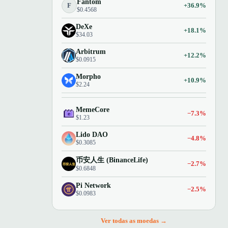
Fantom
F
+36.9%
$0.4568
DeXe
+18.1%
$34.03
Arbitrum
+12.2%
$0.0915
Morpho
+10.9%
$2.24
MemeCore
−7.3%
$1.23
Lido DAO
−4.8%
$0.3085
币安人生 (BinanceLife)
−2.7%
$0.6848
Pi Network
−2.5%
$0.0983
Ver todas as moedas →