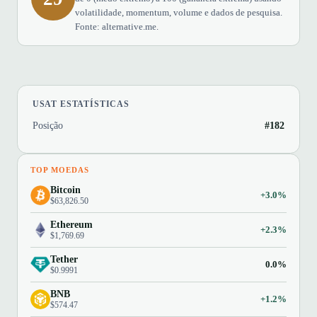
volatilidade, momentum, volume e dados de pesquisa.
Fonte: alternative.me.
USAT ESTATÍSTICAS
Posição
#182
TOP MOEDAS
Bitcoin
+3.0%
$63,826.50
Ethereum
+2.3%
$1,769.69
Tether
0.0%
$0.9991
BNB
+1.2%
$574.47