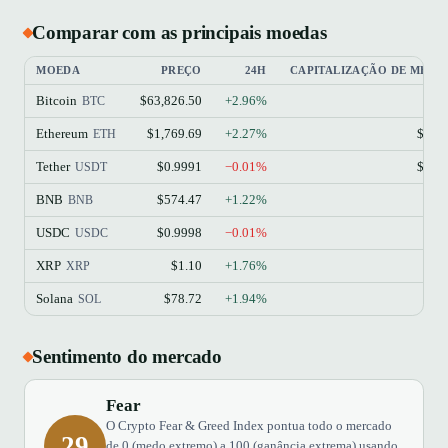
Comparar com as principais moedas
MOEDA
PREÇO
24H
CAPITALIZAÇÃO DE MER
Bitcoin
$63,826.50
+2.96%
$1
BTC
Ethereum
$1,769.69
+2.27%
$213
ETH
Tether
$0.9991
−0.01%
$184
USDT
BNB
$574.47
+1.22%
$77
BNB
USDC
$0.9998
−0.01%
$73
USDC
XRP
$1.10
+1.76%
$68
XRP
Solana
$78.72
+1.94%
$45
SOL
Sentimento do mercado
Fear
O Crypto Fear & Greed Index pontua todo o mercado
29
de 0 (medo extremo) a 100 (ganância extrema) usando