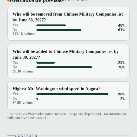
Who will be removed from Chinese Military Companies list
by June 30, 2027?
Yes
40%
No
61%
$13.1K volume
Who will be added to Chinese Military Companies list by
June 30, 2027?
Yes
25%
No
76%
$9.3K volume
Highest Mt. Washington wind speed in August?
Yes
98%
No
2%
$2.8K volume
Live odds via Polymarket public markets · perps via Hyperliquid · for information
only, not investment advice.
CONTEXTO