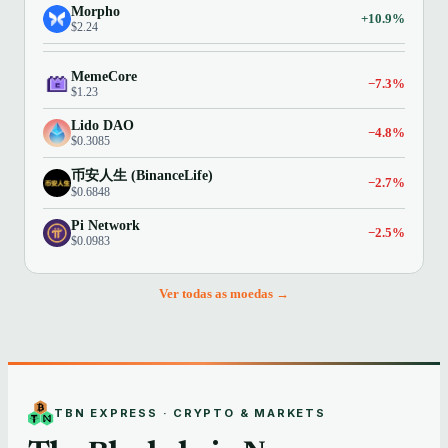
Morpho
+10.9%
$2.24
MemeCore
−7.3%
$1.23
Lido DAO
−4.8%
$0.3085
币安人生 (BinanceLife)
−2.7%
$0.6848
Pi Network
−2.5%
$0.0983
Ver todas as moedas →
TBN EXPRESS · CRYPTO & MARKETS