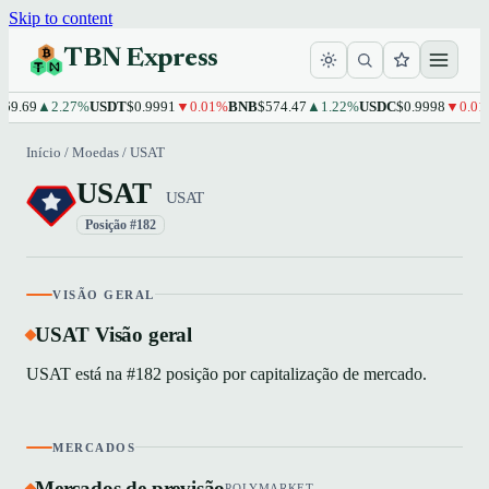
Skip to content
TBN Express
9.69
▲2.27%
USDT
$0.9991
▼0.01%
BNB
$574.47
▲1.22%
USDC
$0.9998
▼0.01%
Início
/
Moedas
/
USAT
USAT
USAT
Posição #182
VISÃO GERAL
USAT Visão geral
USAT está na #182 posição por capitalização de mercado.
MERCADOS
Mercados de previsão
POLYMARKET