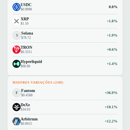
USDC
0.0%
$0.9998
XRP
+1.8%
$1.10
Solana
S
+1.9%
$78.72
TRON
+0.6%
$0.3311
Hyperliquid
+1.4%
$68.06
MAIORES VARIAÇÕES (24H)
Fantom
F
+36.9%
$0.4568
DeXe
+18.1%
$34.03
Arbitrum
+12.2%
$0.0915