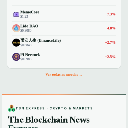
MemeCore
−7.3%
$1.23
Lido DAO
−4.8%
$0.3085
币安人生 (BinanceLife)
−2.7%
$0.6848
Pi Network
−2.5%
$0.0983
Ver todas as moedas →
TBN EXPRESS · CRYPTO & MARKETS
The Blockchain News