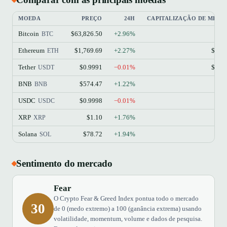
MOEDA
PREÇO
24H
CAPITALIZAÇÃO DE MER
Bitcoin
$63,826.50
+2.96%
$1
BTC
Ethereum
$1,769.69
+2.27%
$213
ETH
Tether
$0.9991
−0.01%
$184
USDT
BNB
$574.47
+1.22%
$77
BNB
USDC
$0.9998
−0.01%
$73
USDC
XRP
$1.10
+1.76%
$68
XRP
Solana
$78.72
+1.94%
$45
SOL
Sentimento do mercado
Fear
O Crypto Fear & Greed Index pontua todo o mercado
30
de 0 (medo extremo) a 100 (ganância extrema) usando
volatilidade, momentum, volume e dados de pesquisa.