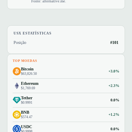
Fonte: alternative.me.
USX ESTATÍSTICAS
Posição
#101
TOP MOEDAS
Bitcoin
+3.0%
$63,826.50
Ethereum
+2.3%
$1,769.69
Tether
0.0%
$0.9991
BNB
+1.2%
$574.47
USDC
0.0%
$0.9998