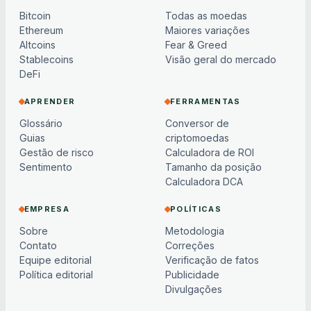
Bitcoin
Todas as moedas
Ethereum
Maiores variações
Altcoins
Fear & Greed
Stablecoins
Visão geral do mercado
DeFi
APRENDER
FERRAMENTAS
Glossário
Conversor de
Guias
criptomoedas
Gestão de risco
Calculadora de ROI
Sentimento
Tamanho da posição
Calculadora DCA
EMPRESA
POLÍTICAS
Sobre
Metodologia
Contato
Correções
Equipe editorial
Verificação de fatos
Política editorial
Publicidade
Divulgações