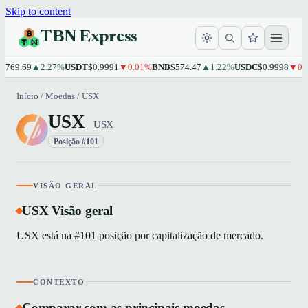
Skip to content
TBN Express
,769.69
▲2.27%
USDT
$0.9991
▼0.01%
BNB
$574.47
▲1.22%
USDC
$0.9998
▼0.0
Início
/
Moedas
/
USX
USX
USX
Posição #101
VISÃO GERAL
USX Visão geral
USX está na #101 posição por capitalização de mercado.
CONTEXTO
Comparar com as principais moedas