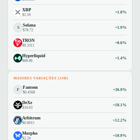
XRP
+1.8%
$1.10
Solana
S
+1.9%
$78.72
TRON
+0.6%
$0.3311
Hyperliquid
+1.4%
$68.06
MAIORES VARIAÇÕES (24H)
Fantom
F
+36.9%
$0.4568
DeXe
+18.1%
$34.03
Arbitrum
+12.2%
$0.0915
Morpho
+10.9%
$2.24