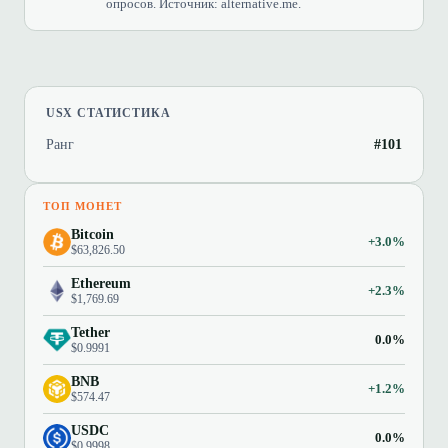
опросов. Источник: alternative.me.
USX СТАТИСТИКА
Ранг
#101
ТОП МОНЕТ
Bitcoin
+3.0%
$63,826.50
Ethereum
+2.3%
$1,769.69
Tether
0.0%
$0.9991
BNB
+1.2%
$574.47
USDC
0.0%
$0.9998