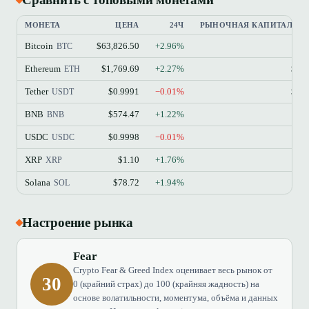
МОНЕТА
ЦЕНА
24Ч
РЫНОЧНАЯ КАПИТАЛИЗ
Bitcoin
$63,826.50
+2.96%
$
BTC
Ethereum
$1,769.69
+2.27%
$21
ETH
Tether
$0.9991
−0.01%
$18
USDT
BNB
$574.47
+1.22%
$7
BNB
USDC
$0.9998
−0.01%
$7
USDC
XRP
$1.10
+1.76%
$6
XRP
Solana
$78.72
+1.94%
$4
SOL
Настроение рынка
Fear
Crypto Fear & Greed Index оценивает весь рынок от
30
0 (крайний страх) до 100 (крайняя жадность) на
основе волатильности, моментума, объёма и данных