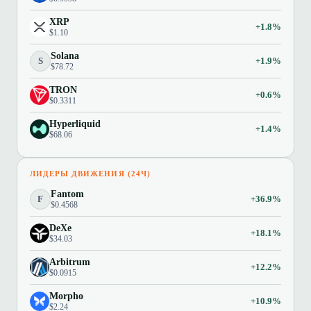
XRP
+1.8%
$1.10
Solana
S
+1.9%
$78.72
TRON
+0.6%
$0.3311
Hyperliquid
+1.4%
$68.06
ЛИДЕРЫ ДВИЖЕНИЯ (24Ч)
Fantom
F
+36.9%
$0.4568
DeXe
+18.1%
$34.03
Arbitrum
+12.2%
$0.0915
Morpho
+10.9%
$2.24