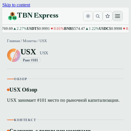
Skip to content
TBN Express
769.69
▲2.27%
USDT
$0.9991
▼0.01%
BNB
$574.47
▲1.22%
USDC
$0.9998
▼0.0
Главная
/
Монеты
/
USX
USX
USX
Ранг #101
ОБЗОР
USX Обзор
USX занимает #101 место по рыночной капитализации.
КОНТЕКСТ
Сравнить с топовыми монетами