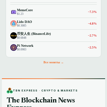
MemeCore
−7.3%
$1.23
Lido DAO
−4.8%
$0.3085
币安人生 (BinanceLife)
−2.7%
$0.6848
Pi Network
−2.5%
$0.0983
Все монеты →
TBN EXPRESS · CRYPTO & MARKETS
The Blockchain News