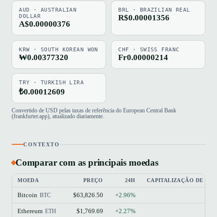
AUD · AUSTRALIAN
BRL · BRAZILIAN REAL
DOLLAR
R$0.00001356
A$0.00000376
KRW · SOUTH KOREAN WON
CHF · SWISS FRANC
₩0.00377320
Fr0.00000214
TRY · TURKISH LIRA
₺0.00012609
Convertido de USD pelas taxas de referência do European Central Bank
(frankfurter.app), atualizado diariamente.
CONTEXTO
Comparar com as principais moedas
MOEDA
PREÇO
24H
CAPITALIZAÇÃO DE ME
Bitcoin
$63,826.50
+2.96%
BTC
Ethereum
$1,769.69
+2.27%
$2
ETH