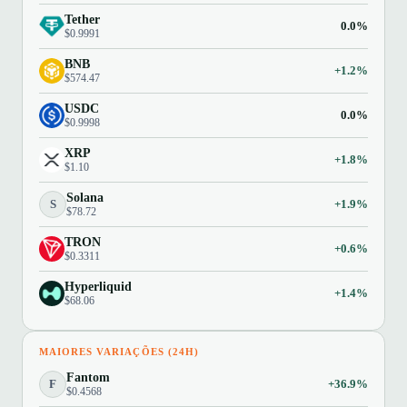
Tether
0.0%
$0.9991
BNB
+1.2%
$574.47
USDC
0.0%
$0.9998
XRP
+1.8%
$1.10
Solana
S
+1.9%
$78.72
TRON
+0.6%
$0.3311
Hyperliquid
+1.4%
$68.06
MAIORES VARIAÇÕES (24H)
Fantom
F
+36.9%
$0.4568