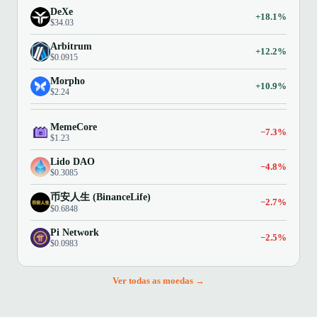
DeXe
+18.1%
$34.03
Arbitrum
+12.2%
$0.0915
Morpho
+10.9%
$2.24
MemeCore
−7.3%
$1.23
Lido DAO
−4.8%
$0.3085
币安人生 (BinanceLife)
−2.7%
$0.6848
Pi Network
−2.5%
$0.0983
Ver todas as moedas →