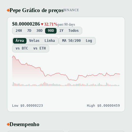
Pepe Gráfico de preços
BINANCE
$0.00000286
▼32.71%
past 90 days
24H
7D
30D
90D
1Y
Todos
Área
Velas
Linha
MA 50/200
Log
vs BTC
vs ETH
Low $0.00000223
High $0.00000459
Desempenho