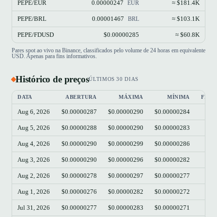
PEPE/EUR
0.00000247
≈ $181.4K
EUR
PEPE/BRL
0.00001467
≈ $103.1K
BRL
PEPE/FDUSD
$0.00000285
≈ $60.8K
Pares spot ao vivo na Binance, classificados pelo volume de 24 horas em equivalente
USD. Apenas para fins informativos.
Histórico de preços
ÚLTIMOS 30 DIAS
DATA
ABERTURA
MÁXIMA
MÍNIMA
FEC
Aug 6, 2026
$0.00000287
$0.00000290
$0.00000284
$0.
Aug 5, 2026
$0.00000288
$0.00000290
$0.00000283
$0.
Aug 4, 2026
$0.00000290
$0.00000299
$0.00000286
$0.
Aug 3, 2026
$0.00000290
$0.00000296
$0.00000282
$0.
Aug 2, 2026
$0.00000278
$0.00000297
$0.00000277
$0.
Aug 1, 2026
$0.00000276
$0.00000282
$0.00000272
$0.
Jul 31, 2026
$0.00000277
$0.00000283
$0.00000271
$0.