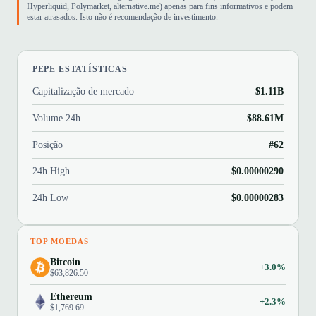
Hyperliquid, Polymarket, alternative.me) apenas para fins informativos e podem
estar atrasados. Isto não é recomendação de investimento.
PEPE ESTATÍSTICAS
Capitalização de mercado
$1.11B
Volume 24h
$88.61M
Posição
#62
24h High
$0.00000290
24h Low
$0.00000283
TOP MOEDAS
Bitcoin
+3.0%
$63,826.50
Ethereum
+2.3%
$1,769.69