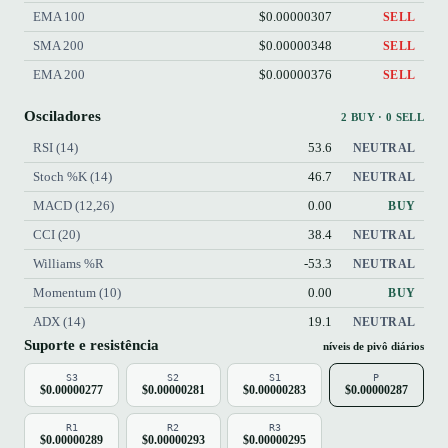
EMA 100
$0.00000307
SELL
SMA 200
$0.00000348
SELL
EMA 200
$0.00000376
SELL
Osciladores
2 BUY · 0 SELL
RSI (14)
53.6
NEUTRAL
Stoch %K (14)
46.7
NEUTRAL
MACD (12,26)
0.00
BUY
CCI (20)
38.4
NEUTRAL
Williams %R
-53.3
NEUTRAL
Momentum (10)
0.00
BUY
ADX (14)
19.1
NEUTRAL
Suporte e resistência
níveis de pivô diários
S3
S2
S1
P
$0.00000277
$0.00000281
$0.00000283
$0.00000287
R1
R2
R3
$0.00000289
$0.00000293
$0.00000295