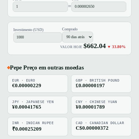
=
Comprado
Investimento (USD)
$662.04
▼ 33.80%
VALOR HOJE
Pepe Preço em outras moedas
EUR · EURO
GBP · BRITISH POUND
€0.00000229
£0.00000197
JPY · JAPANESE YEN
CNY · CHINESE YUAN
¥0.00041765
¥0.00001789
INR · INDIAN RUPEE
CAD · CANADIAN DOLLAR
C$0.00000372
₹0.00025209