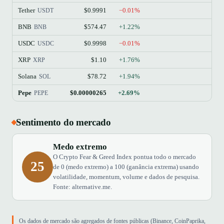
Tether
$0.9991
−0.01%
$1
USDT
BNB
$574.47
+1.22%
$
BNB
USDC
$0.9998
−0.01%
$
USDC
XRP
$1.10
+1.76%
$
XRP
Solana
$78.72
+1.94%
$
SOL
Pepe
$0.00000265
+2.69%
PEPE
Sentimento do mercado
Medo extremo
O Crypto Fear & Greed Index pontua todo o mercado
25
de 0 (medo extremo) a 100 (ganância extrema) usando
volatilidade, momentum, volume e dados de pesquisa.
Fonte: alternative.me.
Os dados de mercado são agregados de fontes públicas (Binance, CoinPaprika,