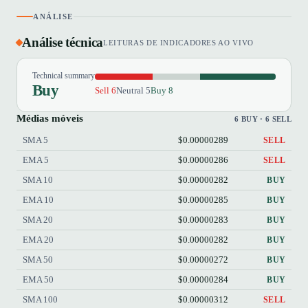
ANÁLISE
Análise técnica
LEITURAS DE INDICADORES AO VIVO
Technical summary
Buy
Sell 6
Neutral 5
Buy 8
Médias móveis
6 BUY · 6 SELL
SMA 5
$0.00000289
SELL
EMA 5
$0.00000286
SELL
SMA 10
$0.00000282
BUY
EMA 10
$0.00000285
BUY
SMA 20
$0.00000283
BUY
EMA 20
$0.00000282
BUY
SMA 50
$0.00000272
BUY
EMA 50
$0.00000284
BUY
SMA 100
$0.00000312
SELL