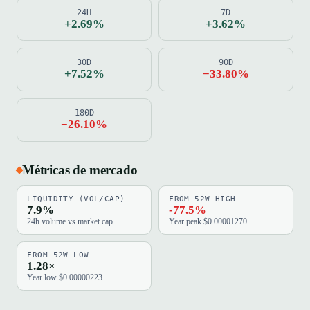
24H
7D
+2.69%
+3.62%
30D
90D
+7.52%
−33.80%
180D
−26.10%
Métricas de mercado
LIQUIDITY (VOL/CAP)
FROM 52W HIGH
7.9%
-77.5%
24h volume vs market cap
Year peak $0.00001270
FROM 52W LOW
1.28×
Year low $0.00000223