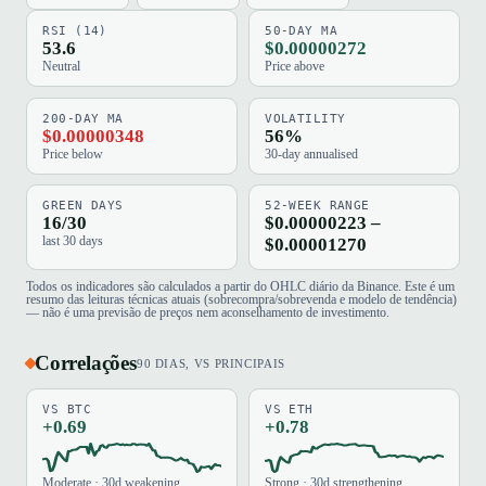
RSI (14)
50-DAY MA
53.6
$0.00000272
Neutral
Price above
200-DAY MA
VOLATILITY
$0.00000348
56%
Price below
30-day annualised
GREEN DAYS
52-WEEK RANGE
16/30
$0.00000223 –
last 30 days
$0.00001270
Todos os indicadores são calculados a partir do OHLC diário da Binance. Este é um
resumo das leituras técnicas atuais (sobrecompra/sobrevenda e modelo de tendência)
— não é uma previsão de preços nem aconselhamento de investimento.
Correlações
90 DIAS, VS PRINCIPAIS
VS BTC
VS ETH
+0.69
+0.78
Moderate · 30d weakening
Strong · 30d strengthening