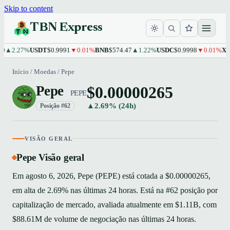
Skip to content
TBN Express
2.27%
USDT
$0.9991
▼0.01%
BNB
$574.47
▲1.22%
USDC
$0.9998
▼0.01%
XRP
$1
Início
/
Moedas
/
Pepe
$0.00000265
Pepe
PEPE
▲2.69% (24h)
Posição #62
VISÃO GERAL
Pepe Visão geral
Em agosto 6, 2026, Pepe (PEPE) está cotada a $0.00000265,
em alta de 2.69% nas últimas 24 horas. Está na #62 posição por
capitalização de mercado, avaliada atualmente em $1.11B, com
$88.61M de volume de negociação nas últimas 24 horas.