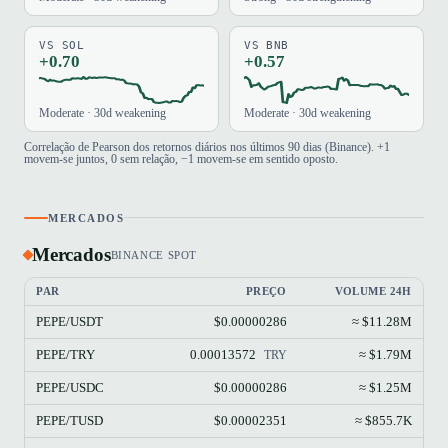
VS SOL
VS BNB
+0.70
+0.57
Moderate · 30d weakening
Moderate · 30d weakening
Correlação de Pearson dos retornos diários nos últimos 90 dias (Binance). +1
movem-se juntos, 0 sem relação, −1 movem-se em sentido oposto.
MERCADOS
Mercados
BINANCE SPOT
PAR
PREÇO
VOLUME 24H
PEPE/USDT
$0.00000286
≈ $11.28M
PEPE/TRY
0.00013572
≈ $1.79M
TRY
PEPE/USDC
$0.00000286
≈ $1.25M
PEPE/TUSD
$0.00002351
≈ $855.7K