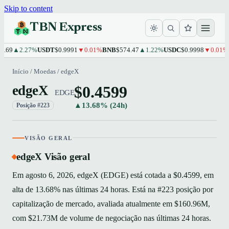
Skip to content
TBN Express
69
▲2.27%
USDT
$0.9991
▼0.01%
BNB
$574.47
▲1.22%
USDC
$0.9998
▼0.01%
X
Início
/
Moedas
/
edgeX
$0.4599
edgeX
EDGE
▲13.68% (24h)
Posição #223
VISÃO GERAL
edgeX Visão geral
Em agosto 6, 2026, edgeX (EDGE) está cotada a $0.4599, em
alta de 13.68% nas últimas 24 horas. Está na #223 posição por
capitalização de mercado, avaliada atualmente em $160.96M,
com $21.73M de volume de negociação nas últimas 24 horas.