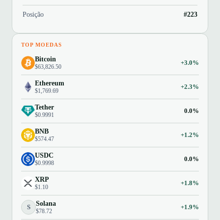
Posição
#223
TOP MOEDAS
Bitcoin
+3.0%
$63,826.50
Ethereum
+2.3%
$1,769.69
Tether
0.0%
$0.9991
BNB
+1.2%
$574.47
USDC
0.0%
$0.9998
XRP
+1.8%
$1.10
Solana
S
+1.9%
$78.72