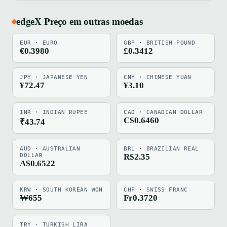
edgeX Preço em outras moedas
EUR · EURO
GBP · BRITISH POUND
€0.3980
£0.3412
JPY · JAPANESE YEN
CNY · CHINESE YUAN
¥72.47
¥3.10
INR · INDIAN RUPEE
CAD · CANADIAN DOLLAR
C$0.6460
₹43.74
AUD · AUSTRALIAN
BRL · BRAZILIAN REAL
DOLLAR
R$2.35
A$0.6522
KRW · SOUTH KOREAN WON
CHF · SWISS FRANC
₩655
Fr0.3720
TRY · TURKISH LIRA