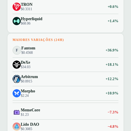
TRON
+0.6%
$0.3311
Hyperliquid
+1.4%
$68.06
MAIORES VARIAÇÕES (24H)
Fantom
F
+36.9%
$0.4568
DeXe
+18.1%
$34.03
Arbitrum
+12.2%
$0.0915
Morpho
+10.9%
$2.24
MemeCore
−7.3%
$1.23
Lido DAO
−4.8%
$0.3085