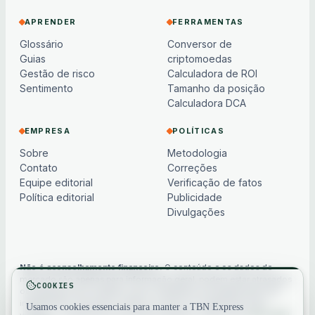
APRENDER
FERRAMENTAS
Glossário
Conversor de
Guias
criptomoedas
Gestão de risco
Calculadora de ROI
Sentimento
Tamanho da posição
Calculadora DCA
EMPRESA
POLÍTICAS
Sobre
Metodologia
Contato
Correções
Equipe editorial
Verificação de fatos
Política editorial
Publicidade
Divulgações
Não é aconselhamento financeiro.
O conteúdo e os dados de
mercado são apenas para informação geral, podem estar atrasados
COOKIES
ou baseados em modelos e não constituem aconselhamento de
investimento, financeiro, jurídico ou fiscal. Os criptoativos são
Usamos cookies essenciais para manter a TBN Express
voláteis — sempre faça sua própria pesquisa. Veja nosso
aviso legal