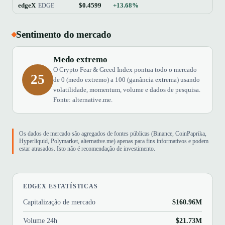
edgeX
$0.4599
+13.68%
$16
EDGE
Sentimento do mercado
Medo extremo
O Crypto Fear & Greed Index pontua todo o mercado
25
de 0 (medo extremo) a 100 (ganância extrema) usando
volatilidade, momentum, volume e dados de pesquisa.
Fonte: alternative.me.
Os dados de mercado são agregados de fontes públicas (Binance, CoinPaprika,
Hyperliquid, Polymarket, alternative.me) apenas para fins informativos e podem
estar atrasados. Isto não é recomendação de investimento.
EDGEX ESTATÍSTICAS
Capitalização de mercado
$160.96M
Volume 24h
$21.73M