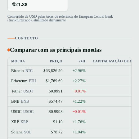
₺21.88
Convertido de USD pelas taxas de referência do European Central Bank
(frankfurter.app), atualizado diariamente.
CONTEXTO
Comparar com as principais moedas
MOEDA
PREÇO
24H
CAPITALIZAÇÃO DE ME
Bitcoin
$63,826.50
+2.96%
$
BTC
Ethereum
$1,769.69
+2.27%
$21
ETH
Tether
$0.9991
−0.01%
$18
USDT
BNB
$574.47
+1.22%
$7
BNB
USDC
$0.9998
−0.01%
$7
USDC
XRP
$1.10
+1.76%
$6
XRP
Solana
$78.72
+1.94%
$4
SOL