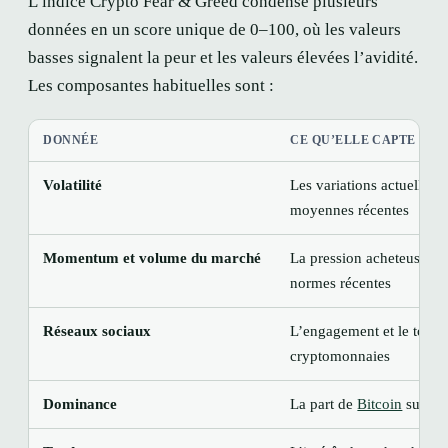
L’indice Crypto Fear & Greed condense plusieurs
données en un score unique de 0–100, où les valeurs
basses signalent la peur et les valeurs élevées l’avidité.
Les composantes habituelles sont :
DONNÉE
CE QU’ELLE CAPTE
Volatilité
Les variations actuelles 
moyennes récentes
Momentum et volume du marché
La pression acheteuse pa
normes récentes
Réseaux sociaux
L’engagement et le ton a
cryptomonnaies
Dominance
La part de
Bitcoin
sur l’