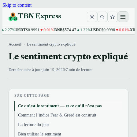
Skip to content
TBN Express
27%
USDT
$0.9991
▼0.01%
BNB
$574.47
▲1.22%
USDC
$0.9998
▼0.01%
XRP
$1.
Accueil
›
Le sentiment crypto expliqué
Le sentiment crypto expliqué
Dernière mise à jour juin 19, 2026
7 min de lecture
SUR CETTE PAGE
Ce qu’est le sentiment — et ce qu’il n’est pas
Comment l’indice Fear & Greed est construit
La lecture du jour
Bien utiliser le sentiment