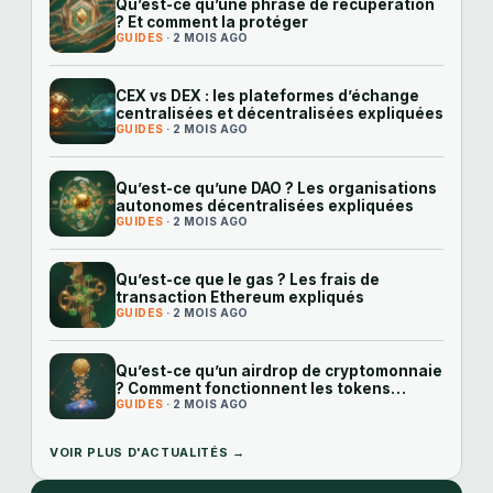
Qu’est-ce qu’une phrase de récupération
? Et comment la protéger
GUIDES
· 2 MOIS AGO
CEX vs DEX : les plateformes d’échange
centralisées et décentralisées expliquées
GUIDES
· 2 MOIS AGO
Qu’est-ce qu’une DAO ? Les organisations
autonomes décentralisées expliquées
GUIDES
· 2 MOIS AGO
Qu’est-ce que le gas ? Les frais de
transaction Ethereum expliqués
GUIDES
· 2 MOIS AGO
Qu’est-ce qu’un airdrop de cryptomonnaie
? Comment fonctionnent les tokens
gratuits
GUIDES
· 2 MOIS AGO
VOIR PLUS D'ACTUALITÉS →