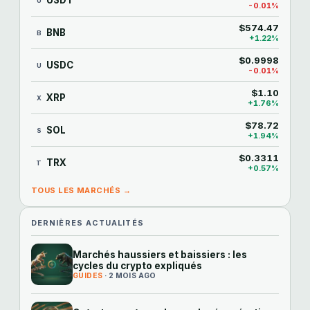
USDT
U
-0.01%
$574.47
BNB
B
+1.22%
$0.9998
USDC
U
-0.01%
$1.10
XRP
X
+1.76%
$78.72
SOL
S
+1.94%
$0.3311
TRX
T
+0.57%
TOUS LES MARCHÉS →
DERNIÈRES ACTUALITÉS
Marchés haussiers et baissiers : les
cycles du crypto expliqués
GUIDES
· 2 MOIS AGO