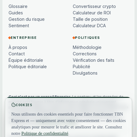
Glossaire
Convertisseur crypto
Guides
Calculateur de ROI
Gestion du risque
Taille de position
Sentiment
Calculateur DCA
ENTREPRISE
POLITIQUES
À propos
Méthodologie
Contact
Corrections
Équipe éditoriale
Vérification des faits
Politique éditoriale
Publicité
Divulgations
Ceci n'est pas un conseil financier.
Le contenu et les données de
marché sont fournis à titre d'information générale uniquement,
COOKIES
peuvent être différés ou basés sur des modèles, et ne constituent pas
un conseil en investissement, financier, juridique ou fiscal. Les
Nous utilisons des cookies essentiels pour faire fonctionner TBN
cryptoactifs sont volatils — faites toujours vos propres recherches.
Express et — uniquement avec votre consentement — des cookies
Consultez notre
avertissement complet
.
analytiques pour mesurer le trafic et améliorer le site. Consultez
notre
Politique de confidentialité
.