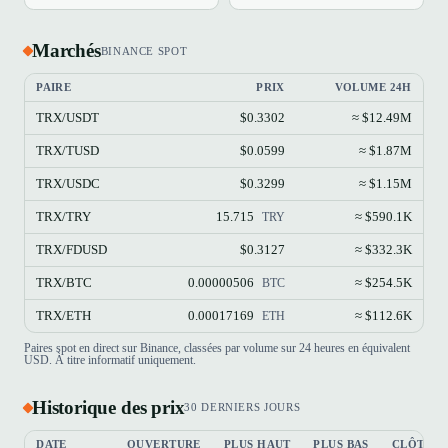
Marchés
BINANCE SPOT
PAIRE
PRIX
VOLUME 24H
TRX/USDT
$0.3302
≈ $12.49M
TRX/TUSD
$0.0599
≈ $1.87M
TRX/USDC
$0.3299
≈ $1.15M
TRX/TRY
15.715
≈ $590.1K
TRY
TRX/FDUSD
$0.3127
≈ $332.3K
TRX/BTC
0.00000506
≈ $254.5K
BTC
TRX/ETH
0.00017169
≈ $112.6K
ETH
Paires spot en direct sur Binance, classées par volume sur 24 heures en équivalent
USD. À titre informatif uniquement.
Historique des prix
30 DERNIERS JOURS
DATE
OUVERTURE
PLUS HAUT
PLUS BAS
CLÔTUR