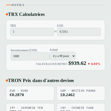
OUTILS
TRX Calculatrices
TRX
USD
=
Acheté
Investissement (USD)
$939.62
▼ 6.04%
VALEUR AUJOURD'HUI
TRON Prix dans d'autres devises
EUR · EURO
GBP · BRITISH POUND
€0.2870
£0.2462
JPY · JAPANESE YEN
CNY · CHINESE YUAN