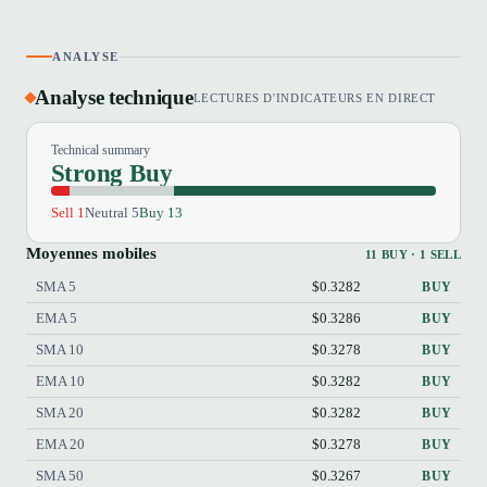
ANALYSE
Analyse technique
LECTURES D'INDICATEURS EN DIRECT
Technical summary
Strong Buy
Sell 1
Neutral 5
Buy 13
Moyennes mobiles
11 BUY · 1 SELL
SMA 5
$0.3282
BUY
EMA 5
$0.3286
BUY
SMA 10
$0.3278
BUY
EMA 10
$0.3282
BUY
SMA 20
$0.3282
BUY
EMA 20
$0.3278
BUY
SMA 50
$0.3267
BUY