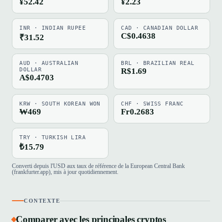
¥52.42
¥2.23
INR · INDIAN RUPEE
CAD · CANADIAN DOLLAR
C$0.4638
₹31.52
AUD · AUSTRALIAN
BRL · BRAZILIAN REAL
DOLLAR
R$1.69
A$0.4703
KRW · SOUTH KOREAN WON
CHF · SWISS FRANC
₩469
Fr0.2683
TRY · TURKISH LIRA
₺15.79
Converti depuis l'USD aux taux de référence de la European Central Bank
(frankfurter.app), mis à jour quotidiennement.
CONTEXTE
Comparer avec les principales cryptos