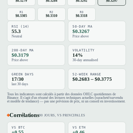
$0.3279
$0.3284
$0.3292
$0.3297
R1
R2
R3
$0.3305
$0.3310
$0.3318
RSI (14)
50-DAY MA
55.3
$0.3267
Neutral
Price above
200-DAY MA
VOLATILITY
$0.3179
14%
Price above
30-day annualised
GREEN DAYS
52-WEEK RANGE
17/30
$0.2683 – $0.3775
last 30 days
Tous les indicateurs sont calculés à partir des données OHLC quotidiennes de
Binance. Il s'agit d'un résumé des lectures techniques actuelles (suracheté/survendu
et modèle de tendance) — pas une prévision de prix, ni un conseil en investissement.
Corrélations
90 JOURS, VS PRINCIPALES
VS BTC
VS ETH
+0.55
+0.46