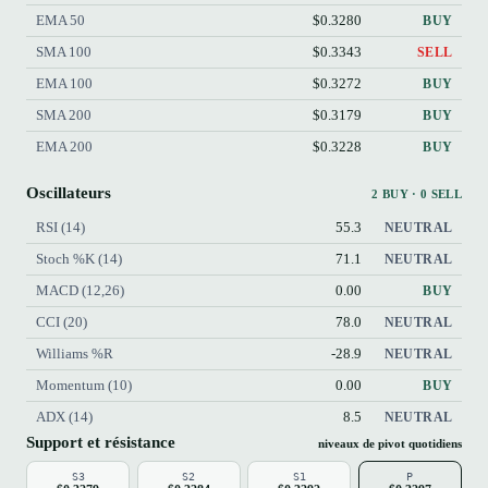
EMA 50
$0.3280
BUY
SMA 100
$0.3343
SELL
EMA 100
$0.3272
BUY
SMA 200
$0.3179
BUY
EMA 200
$0.3228
BUY
Oscillateurs
2 BUY · 0 SELL
RSI (14)
55.3
NEUTRAL
Stoch %K (14)
71.1
NEUTRAL
MACD (12,26)
0.00
BUY
CCI (20)
78.0
NEUTRAL
Williams %R
-28.9
NEUTRAL
Momentum (10)
0.00
BUY
ADX (14)
8.5
NEUTRAL
Support et résistance
niveaux de pivot quotidiens
S3
S2
S1
P