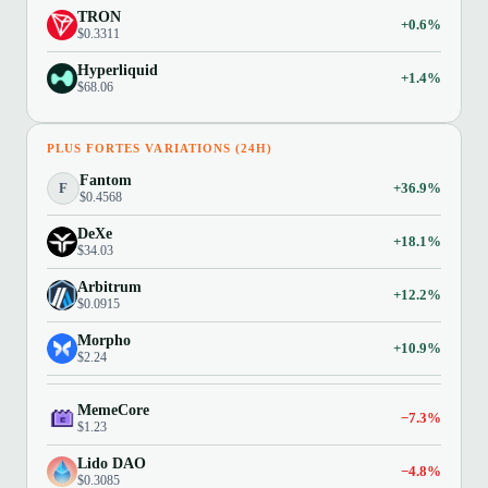
TRON
+0.6%
$0.3311
Hyperliquid
+1.4%
$68.06
PLUS FORTES VARIATIONS (24H)
Fantom
F
+36.9%
$0.4568
DeXe
+18.1%
$34.03
Arbitrum
+12.2%
$0.0915
Morpho
+10.9%
$2.24
MemeCore
−7.3%
$1.23
Lido DAO
−4.8%
$0.3085