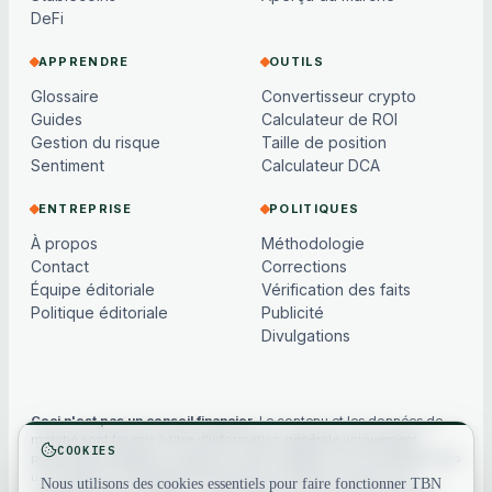
DeFi
APPRENDRE
OUTILS
Glossaire
Convertisseur crypto
Guides
Calculateur de ROI
Gestion du risque
Taille de position
Sentiment
Calculateur DCA
ENTREPRISE
POLITIQUES
À propos
Méthodologie
Contact
Corrections
Équipe éditoriale
Vérification des faits
Politique éditoriale
Publicité
Divulgations
Ceci n'est pas un conseil financier.
Le contenu et les données de
marché sont fournis à titre d'information générale uniquement,
COOKIES
peuvent être différés ou basés sur des modèles, et ne constituent pas
un conseil en investissement, financier, juridique ou fiscal. Les
Nous utilisons des cookies essentiels pour faire fonctionner TBN