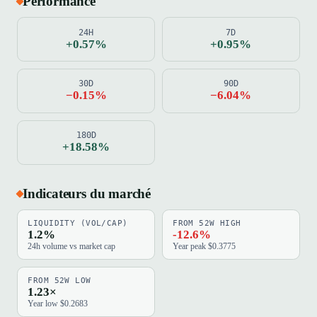
Performance
24H
7D
+0.57%
+0.95%
30D
90D
−0.15%
−6.04%
180D
+18.58%
Indicateurs du marché
LIQUIDITY (VOL/CAP)
FROM 52W HIGH
1.2%
-12.6%
24h volume vs market cap
Year peak $0.3775
FROM 52W LOW
1.23×
Year low $0.2683