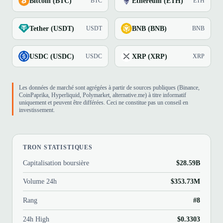
Bitcoin (BTC)
Ethereum (ETH)
BTC
ETH
Tether (USDT)
BNB (BNB)
USDT
BNB
USDC (USDC)
XRP (XRP)
USDC
XRP
Les données de marché sont agrégées à partir de sources publiques (Binance,
CoinPaprika, Hyperliquid, Polymarket, alternative.me) à titre informatif
uniquement et peuvent être différées. Ceci ne constitue pas un conseil en
investissement.
TRON STATISTIQUES
Capitalisation boursière
$28.59B
Volume 24h
$353.73M
Rang
#8
24h High
$0.3303