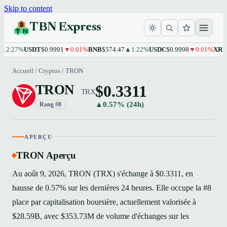
Skip to content
TBN Express
27%
USDT
$0.9991
▼0.01%
BNB
$574.47
▲1.22%
USDC
$0.9998
▼0.01%
XRP
$1.10
Accueil
/
Cryptos
/
TRON
$0.3311
TRON
TRX
▲0.57% (24h)
Rang #8
APERÇU
TRON Aperçu
Au août 9, 2026, TRON (TRX) s'échange à $0.3311, en
hausse de 0.57% sur les dernières 24 heures. Elle occupe la #8
place par capitalisation boursière, actuellement valorisée à
$28.59B, avec $353.73M de volume d'échanges sur les