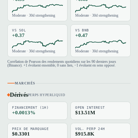
Moderate · 30d strengthening
Moderate · 30d strengthening
VS SOL
VS BNB
+0.37
+0.47
Moderate · 30d strengthening
Moderate · 30d strengthening
Corrélation de Pearson des rendements quotidiens sur les 90 derniers jours
(Binance). +1 évoluent ensemble, 0 sans lien, −1 évoluent en sens opposé.
MARCHÉS
Dérivés
PERPS HYPERLIQUID
FINANCEMENT (1H)
OPEN INTEREST
+0.0013%
$13.51M
PRIX DE MARQUAGE
VOL. PERP 24H
$0.3301
$915.8K