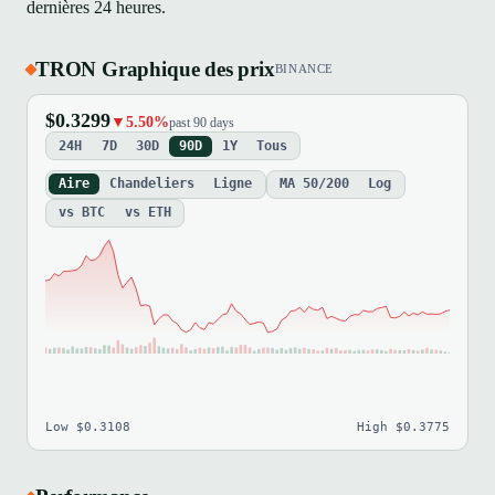
dernières 24 heures.
TRON Graphique des prix
BINANCE
$0.3299
▼5.50%
past 90 days
24H
7D
30D
90D
1Y
Tous
Aire
Chandeliers
Ligne
MA 50/200
Log
vs BTC
vs ETH
Low $0.3108
High $0.3775