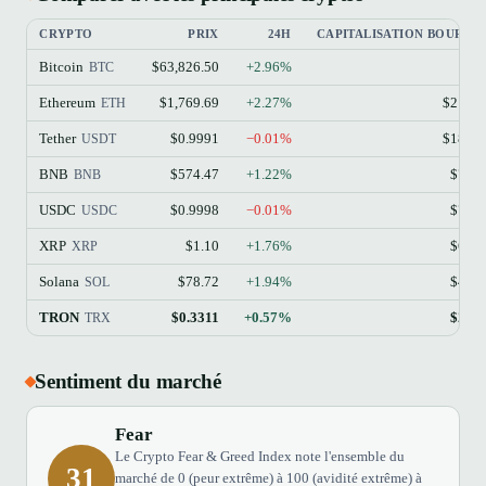
CRYPTO
PRIX
24H
CAPITALISATION BOURSIÈ
Bitcoin
$63,826.50
+2.96%
$1.
BTC
Ethereum
$1,769.69
+2.27%
$213.
ETH
Tether
$0.9991
−0.01%
$184.
USDT
BNB
$574.47
+1.22%
$77.
BNB
USDC
$0.9998
−0.01%
$73.
USDC
XRP
$1.10
+1.76%
$68.
XRP
Solana
$78.72
+1.94%
$45.
SOL
TRON
$0.3311
+0.57%
$28.
TRX
Sentiment du marché
Fear
Le Crypto Fear & Greed Index note l'ensemble du
31
marché de 0 (peur extrême) à 100 (avidité extrême) à