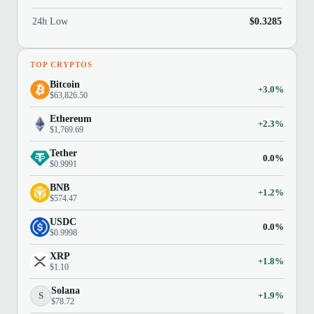
24h Low
$0.3285
TOP CRYPTOS
Bitcoin
+3.0%
$63,826.50
Ethereum
+2.3%
$1,769.69
Tether
0.0%
$0.9991
BNB
+1.2%
$574.47
USDC
0.0%
$0.9998
XRP
+1.8%
$1.10
Solana
S
+1.9%
$78.72