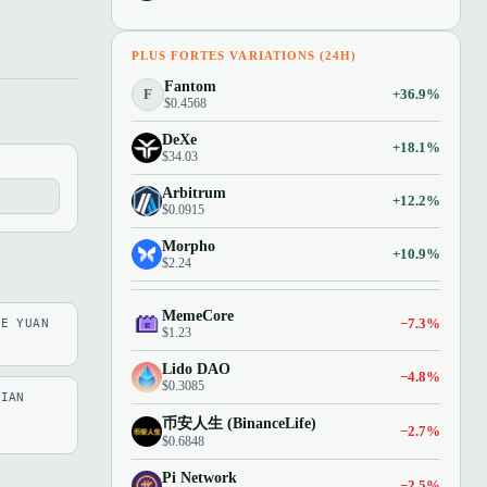
PLUS FORTES VARIATIONS (24H)
Fantom
F
+36.9%
$0.4568
DeXe
+18.1%
$34.03
Arbitrum
+12.2%
$0.0915
Morpho
+10.9%
$2.24
MemeCore
−7.3%
SE YUAN
$1.23
Lido DAO
−4.8%
$0.3085
LIAN
币安人生 (BinanceLife)
−2.7%
$0.6848
Pi Network
−2.5%