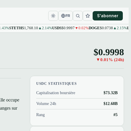
S'abonner
FR
%
STETH
$1,768.10
▲2.14%
USDS
$0.9997
▼0.02%
DOGE
$0.0738
▲2.15%
LEO
$
$0.9998
▼0.01% (24h)
USDC STATISTIQUES
Capitalisation boursière
$73.32B
lle occupe
Volume 24h
$12.68B
hanges sur
Rang
#5