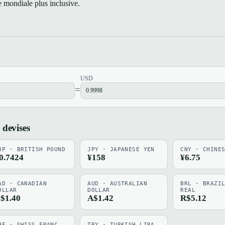
 mondiale plus inclusive.
USD
=
 devises
BP · BRITISH POUND
JPY · JAPANESE YEN
CNY · CHINE
0.7424
¥158
¥6.75
AD · CANADIAN
AUD · AUSTRALIAN
BRL · BRAZI
OLLAR
DOLLAR
REAL
$1.40
A$1.42
R$5.12
HF · SWISS FRANC
TRY · TURKISH LIRA