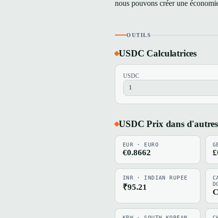
nous pouvons créer une économie
OUTILS
USDC Calculatrices
USDC
USDC Prix dans d'autres
EUR · EURO
G
€0.8662
£
INR · INDIAN RUPEE
C
D
₹95.21
C
KRW · SOUTH KOREAN
C