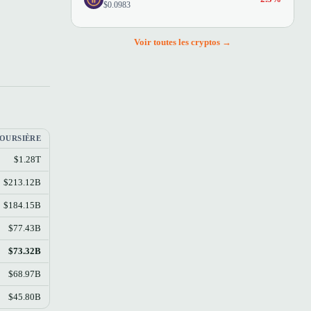
$0.0983
Voir toutes les cryptos →
BOURSIÈRE
$1.28T
$213.12B
$184.15B
$77.43B
$73.32B
$68.97B
$45.80B