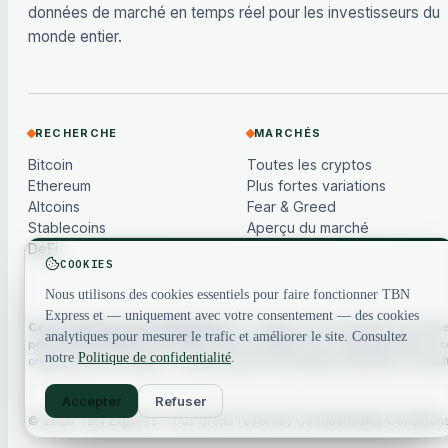
données de marché en temps réel pour les investisseurs du
monde entier.
RECHERCHE
MARCHÉS
Bitcoin
Toutes les cryptos
Ethereum
Plus fortes variations
Altcoins
Fear & Greed
Stablecoins
Aperçu du marché
DeFi
COOKIES
Nous utilisons des cookies essentiels pour faire fonctionner TBN
Express et — uniquement avec votre consentement — des cookies
Ceci n'est pas un conseil financier.
Le contenu et les données de marché s
analytiques pour mesurer le trafic et améliorer le site. Consultez
peuvent être différés ou basés sur des modèles, et ne constituent pas un con
notre
Politique de confidentialité
.
cryptoactifs sont volatils — faites toujours vos propres recherches. Consu
Accepter
Refuser
© 2026 TBN Express. Tous droits réservés.
Confidentialité
·
Condition