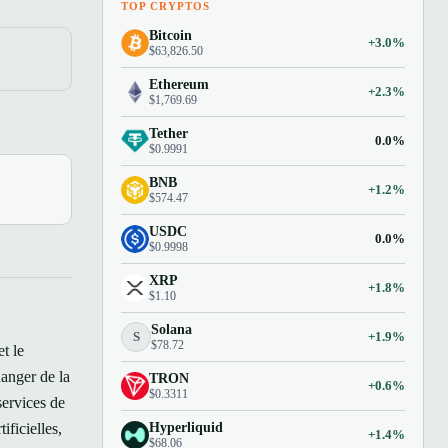
TOP CRYPTOS
Bitcoin
+3.0%
$63,826.50
Ethereum
+2.3%
$1,769.69
Tether
0.0%
$0.9991
BNB
+1.2%
$574.47
USDC
0.0%
$0.9998
XRP
+1.8%
$1.10
Solana
S
+1.9%
$78.72
t le
anger de la
TRON
+0.6%
$0.3311
 services de
Hyperliquid
ficielles,
+1.4%
$68.06