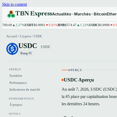
Skip to content
TBN Express
Actualités
Marchés
Bitcoin
Ethe
9.69
▲2.27%
USDT
$0.9991
▼0.01%
BNB
$574.47
▲1.22%
USDC
$0.9998
▼0.01%
Accueil
/
Cryptos
/
USDC
USDC
USDC
Rang #5
APERÇU
APERÇU
Synthèse
USDC Aperçu
Performance
Au août 7, 2026, USDC (USDC) s'
Indicateurs de marché
la #5 place par capitalisation bo
FONDAMENTAUX
les dernières 24 heures.
À propos
OUTILS