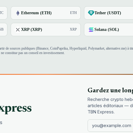
Ethereum (ETH)
Tether (USDT)
TC
ETH
XRP (XRP)
Solana (SOL)
NB
XRP
tir de sources publiques (Binance, CoinPaprika, Hyperliquid, Polymarket, alternative.me) à titr
 ne constitue pas un conseil en investissement.
Gardez une lon
Recherche crypto heb
xpress
articles éditoriaux — 
TBN Express.
es