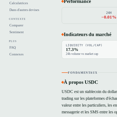
Performance
Calculatrices
Dans d'autres devises
24H
−0.01%
CONTEXTE
Comparer
Sentiment
Indicateurs du marché
PLUS
LIQUIDITY (VOL/CAP)
FAQ
17.3%
24h volume vs market cap
Connexes
FONDAMENTAUX
À propos USDC
USDC est un stablecoin du dollar a
trading sur les plateformes d'éc
valeur entre les particuliers, les e
messagerie et les SMS entre les o