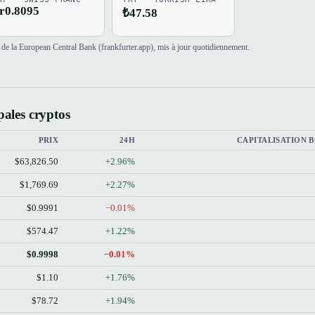
r0.8095
₺47.58
de la European Central Bank (frankfurter.app), mis à jour quotidiennement.
pales cryptos
PRIX
24H
CAPITALISATION 
$63,826.50
+2.96%
$1,769.69
+2.27%
$0.9991
−0.01%
$574.47
+1.22%
$0.9998
−0.01%
$1.10
+1.76%
$78.72
+1.94%