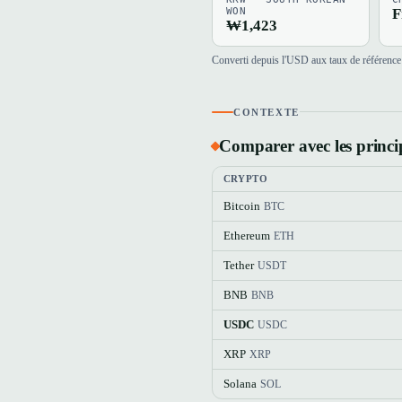
WON
F
₩1,423
Converti depuis l'USD aux taux de référence 
CONTEXTE
Comparer avec les princi
CRYPTO
Bitcoin
BTC
Ethereum
ETH
Tether
USDT
BNB
BNB
USDC
USDC
XRP
XRP
Solana
SOL