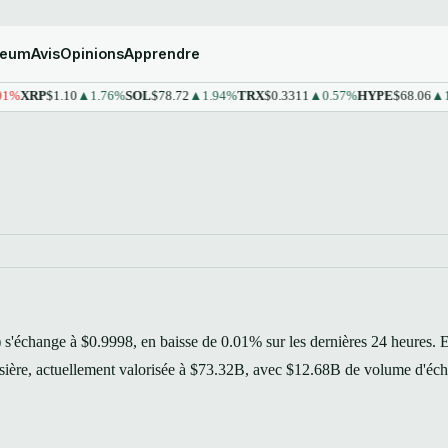
reum
Avis
Opinions
Apprendre
XRP
$1.10
▲1.76%
SOL
$78.72
▲1.94%
TRX
$0.3311
▲0.57%
HYPE
$68.06
▲1.43
échange à $0.9998, en baisse de 0.01% sur les dernières 24 heures. E
ursière, actuellement valorisée à $73.32B, avec $12.68B de volume d'éc