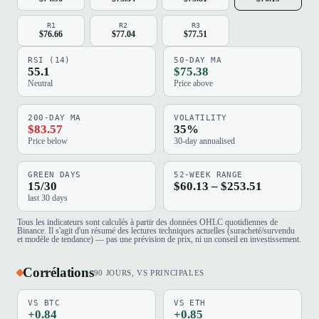
R1
R2
R3
$76.66
$77.04
$77.51
RSI (14)
50-DAY MA
55.1
$75.38
Neutral
Price above
200-DAY MA
VOLATILITY
$83.57
35%
Price below
30-day annualised
GREEN DAYS
52-WEEK RANGE
15/30
$60.13 – $253.51
last 30 days
Tous les indicateurs sont calculés à partir des données OHLC quotidiennes de
Binance. Il s'agit d'un résumé des lectures techniques actuelles (suracheté/survendu
et modèle de tendance) — pas une prévision de prix, ni un conseil en investissement.
Corrélations
90 JOURS, VS PRINCIPALES
VS BTC
VS ETH
+0.84
+0.85