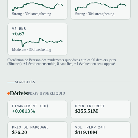
Strong · 30d strengthening
Strong · 30d strengthening
VS BNB
+0.67
Moderate · 30d weakening
Corrélation de Pearson des rendements quotidiens sur les 90 derniers jours
(Binance). +1 évoluent ensemble, 0 sans lien, −1 évoluent en sens opposé.
MARCHÉS
Dérivés
PERPS HYPERLIQUID
FINANCEMENT (1H)
OPEN INTEREST
+0.0013%
$355.51M
PRIX DE MARQUAGE
VOL. PERP 24H
$76.20
$119.10M