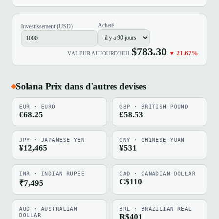
Acheté
Investissement (USD)
$783.30
▼ 21.67%
VALEUR AUJOURD'HUI
Solana Prix dans d'autres devises
EUR · EURO
GBP · BRITISH POUND
€68.25
£58.53
JPY · JAPANESE YEN
CNY · CHINESE YUAN
¥12,465
¥531
INR · INDIAN RUPEE
CAD · CANADIAN DOLLAR
C$110
₹7,495
AUD · AUSTRALIAN
BRL · BRAZILIAN REAL
DOLLAR
R$401