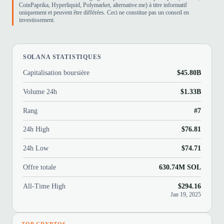
CoinPaprika, Hyperliquid, Polymarket, alternative.me) à titre informatif
uniquement et peuvent être différées. Ceci ne constitue pas un conseil en
investissement.
SOLANA STATISTIQUES
Capitalisation boursière
$45.80B
Volume 24h
$1.33B
Rang
#7
24h High
$76.81
24h Low
$74.71
Offre totale
630.74M SOL
All-Time High
$294.16
Jan 19, 2025
TOP CRYPTOS