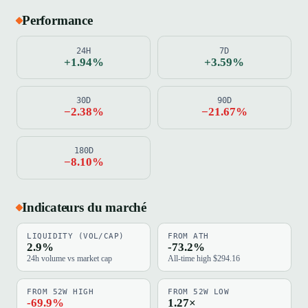
Performance
24H
7D
+1.94%
+3.59%
30D
90D
−2.38%
−21.67%
180D
−8.10%
Indicateurs du marché
LIQUIDITY (VOL/CAP)
FROM ATH
2.9%
-73.2%
24h volume vs market cap
All-time high $294.16
FROM 52W HIGH
FROM 52W LOW
-69.9%
1.27×