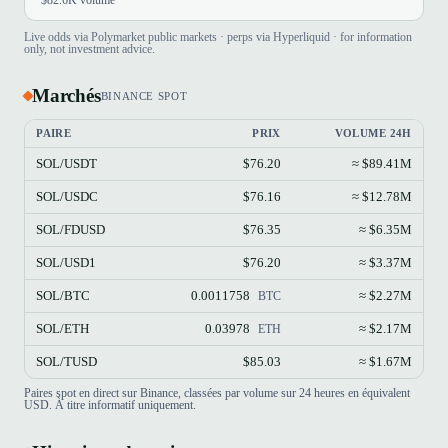
Live odds via Polymarket public markets · perps via Hyperliquid · for information
only, not investment advice.
Marchés
BINANCE SPOT
PAIRE
PRIX
VOLUME 24H
SOL/USDT
$76.20
≈ $89.41M
SOL/USDC
$76.16
≈ $12.78M
SOL/FDUSD
$76.35
≈ $6.35M
SOL/USD1
$76.20
≈ $3.37M
SOL/BTC
0.0011758
≈ $2.27M
BTC
SOL/ETH
0.03978
≈ $2.17M
ETH
SOL/TUSD
$85.03
≈ $1.67M
Paires spot en direct sur Binance, classées par volume sur 24 heures en équivalent
USD. À titre informatif uniquement.