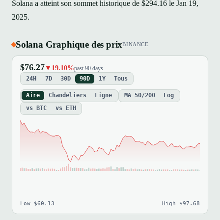
Solana a atteint son sommet historique de $294.16 le Jan 19,
2025.
Solana Graphique des prix
BINANCE
$76.27
▼19.10%
past 90 days
24H
7D
30D
90D
1Y
Tous
Aire
Chandeliers
Ligne
MA 50/200
Log
vs BTC
vs ETH
Low $60.13
High $97.68