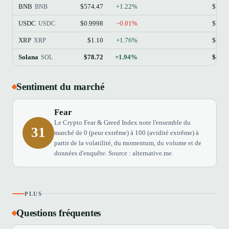
BNB
$574.47
+1.22%
$77.
BNB
USDC
$0.9998
−0.01%
$73.
USDC
XRP
$1.10
+1.76%
$68.
XRP
Solana
$78.72
+1.94%
$45.
SOL
Sentiment du marché
Fear
Le Crypto Fear & Greed Index note l'ensemble du
31
marché de 0 (peur extrême) à 100 (avidité extrême) à
partir de la volatilité, du momentum, du volume et de
données d'enquête. Source : alternative.me.
PLUS
Questions fréquentes