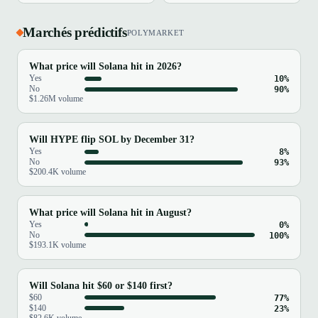
Marchés prédictifs
POLYMARKET
What price will Solana hit in 2026?
Yes
10%
No
90%
$1.26M volume
Will HYPE flip SOL by December 31?
Yes
8%
No
93%
$200.4K volume
What price will Solana hit in August?
Yes
0%
No
100%
$193.1K volume
Will Solana hit $60 or $140 first?
$60
77%
$140
23%
$82.6K volume