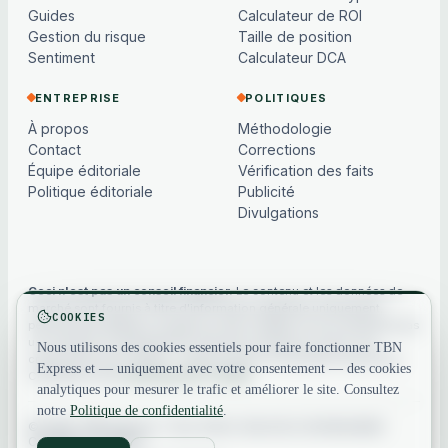
Guides
Calculateur de ROI
Gestion du risque
Taille de position
Sentiment
Calculateur DCA
ENTREPRISE
POLITIQUES
À propos
Méthodologie
Contact
Corrections
Équipe éditoriale
Vérification des faits
Politique éditoriale
Publicité
Divulgations
Ceci n'est pas un conseil financier.
Le contenu et les données de
marché sont fournis à titre d'information générale uniquement,
COOKIES
peuvent être différés ou basés sur des modèles, et ne constituent pas
un conseil en investissement, financier, juridique ou fiscal. Les
Nous utilisons des cookies essentiels pour faire fonctionner TBN
cryptoactifs sont volatils — faites toujours vos propres recherches.
Express et — uniquement avec votre consentement — des cookies
Consultez notre
avertissement complet
.
analytiques pour mesurer le trafic et améliorer le site. Consultez
notre
Politique de confidentialité
.
© 2026 TBN Express. Tous droits réservés.
Confidentialité
·
Conditions
·
Contact