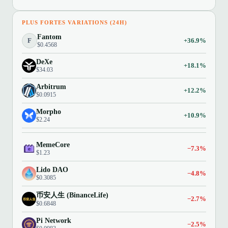
PLUS FORTES VARIATIONS (24H)
Fantom
F
+36.9%
$0.4568
DeXe
+18.1%
$34.03
Arbitrum
+12.2%
$0.0915
Morpho
+10.9%
$2.24
MemeCore
−7.3%
$1.23
Lido DAO
−4.8%
$0.3085
币安人生 (BinanceLife)
−2.7%
$0.6848
Pi Network
−2.5%