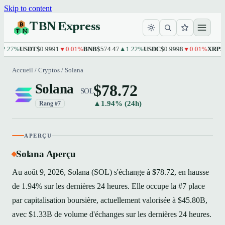
Skip to content
TBN Express
%
USDT
$0.9991
▼0.01%
BNB
$574.47
▲1.22%
USDC
$0.9998
▼0.01%
XRP
$1.10
▲
Accueil
/
Cryptos
/
Solana
$78.72
Solana
SOL
▲1.94% (24h)
Rang #7
APERÇU
Solana Aperçu
Au août 9, 2026, Solana (SOL) s'échange à $78.72, en hausse
de 1.94% sur les dernières 24 heures. Elle occupe la #7 place
par capitalisation boursière, actuellement valorisée à $45.80B,
avec $1.33B de volume d'échanges sur les dernières 24 heures.