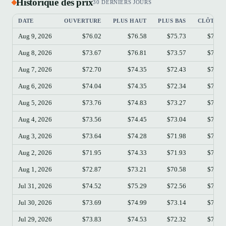
Historique des prix
30 DERNIERS JOURS
DATE
OUVERTURE
PLUS HAUT
PLUS BAS
CLÔTUR
Aug 9, 2026
$76.02
$76.58
$75.73
$76.2
Aug 8, 2026
$73.67
$76.81
$73.57
$76.0
Aug 7, 2026
$72.70
$74.35
$72.43
$73.6
Aug 6, 2026
$74.04
$74.35
$72.34
$72.7
Aug 5, 2026
$73.76
$74.83
$73.27
$74.0
Aug 4, 2026
$73.56
$74.45
$73.04
$73.7
Aug 3, 2026
$73.64
$74.28
$71.98
$73.5
Aug 2, 2026
$71.95
$74.33
$71.93
$73.6
Aug 1, 2026
$72.87
$73.21
$70.58
$71.9
Jul 31, 2026
$74.52
$75.29
$72.56
$72.8
Jul 30, 2026
$73.69
$74.99
$73.14
$74.5
Jul 29, 2026
$73.83
$74.53
$72.32
$73.6