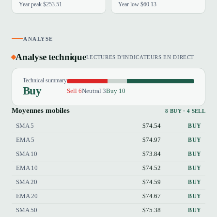
Year peak $253.51
Year low $60.13
ANALYSE
Analyse technique
LECTURES D'INDICATEURS EN DIRECT
Technical summary
Buy
Sell 6
Neutral 3
Buy 10
Moyennes mobiles
8 BUY · 4 SELL
SMA 5
$74.54
BUY
EMA 5
$74.97
BUY
SMA 10
$73.84
BUY
EMA 10
$74.52
BUY
SMA 20
$74.59
BUY
EMA 20
$74.67
BUY
SMA 50
$75.38
BUY