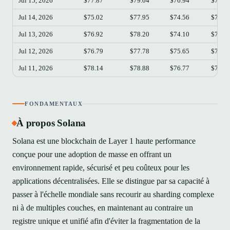
Jul 15, 2026
$77.87
$79.04
$76.94
$77.2
Jul 14, 2026
$75.02
$77.95
$74.56
$77.8
Jul 13, 2026
$76.92
$78.20
$74.10
$75.0
Jul 12, 2026
$76.79
$77.78
$75.65
$76.9
Jul 11, 2026
$78.14
$78.88
$76.77
$76.7
FONDAMENTAUX
À propos Solana
Solana est une blockchain de Layer 1 haute performance
conçue pour une adoption de masse en offrant un
environnement rapide, sécurisé et peu coûteux pour les
applications décentralisées. Elle se distingue par sa capacité à
passer à l'échelle mondiale sans recourir au sharding complexe
ni à de multiples couches, en maintenant au contraire un
registre unique et unifié afin d'éviter la fragmentation de la