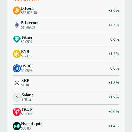
Bitcoin
+3.0%
$63,826.50
Ethereum
+2.3%
$1,769.69
Tether
0.0%
$0.9991
BNB
+1.2%
$574.47
USDC
0.0%
$0.9998
XRP
+1.8%
$1.10
Solana
S
+1.9%
$78.72
TRON
+0.6%
$0.3311
Hyperliquid
+1.4%
$68.06