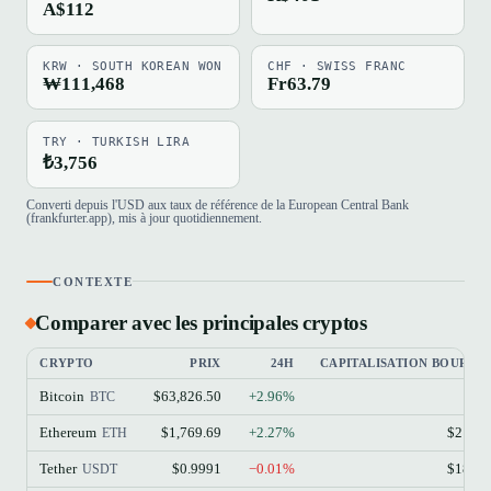
A$112
KRW · SOUTH KOREAN WON
CHF · SWISS FRANC
₩111,468
Fr63.79
TRY · TURKISH LIRA
₺3,756
Converti depuis l'USD aux taux de référence de la European Central Bank
(frankfurter.app), mis à jour quotidiennement.
CONTEXTE
Comparer avec les principales cryptos
CRYPTO
PRIX
24H
CAPITALISATION BOURSIÈ
Bitcoin
$63,826.50
+2.96%
$1.
BTC
Ethereum
$1,769.69
+2.27%
$213.
ETH
Tether
$0.9991
−0.01%
$184.
USDT