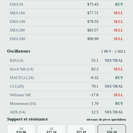
EMA 50
$75.45
BUY
SMA 100
$77.71
SELL
EMA 100
$78.55
SELL
SMA 200
$83.57
SELL
EMA 200
$90.90
SELL
Oscillateurs
2 BUY · 2 SELL
RSI (14)
55.1
NEUTRAL
Stoch %K (14)
82.2
SELL
MACD (12,26)
-0.32
BUY
CCI (20)
79.1
NEUTRAL
Williams %R
-17.8
SELL
Momentum (10)
1.76
BUY
ADX (14)
12.5
NEUTRAL
Support et résistance
niveaux de pivot quotidiens
S3
S2
S1
P
$74.96
$75.34
$75.81
$76.19