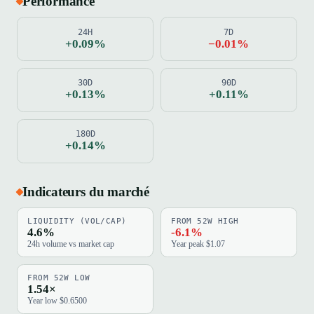
Performance
24H
7D
+0.09%
−0.01%
30D
90D
+0.13%
+0.11%
180D
+0.14%
Indicateurs du marché
LIQUIDITY (VOL/CAP)
FROM 52W HIGH
4.6%
-6.1%
24h volume vs market cap
Year peak $1.07
FROM 52W LOW
1.54×
Year low $0.6500