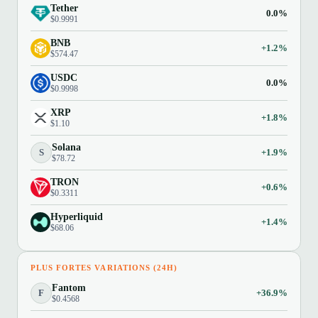
Tether
0.0%
$0.9991
BNB
+1.2%
$574.47
USDC
0.0%
$0.9998
XRP
+1.8%
$1.10
Solana
S
+1.9%
$78.72
TRON
+0.6%
$0.3311
Hyperliquid
+1.4%
$68.06
PLUS FORTES VARIATIONS (24H)
Fantom
F
+36.9%
$0.4568