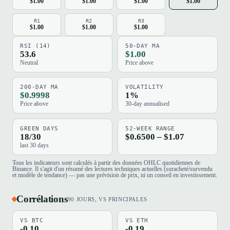
$1.00
$1.00
$1.00
$1.00
R1
R2
R3
$1.00
$1.00
$1.00
RSI (14)
50-DAY MA
53.6
$1.00
Neutral
Price above
200-DAY MA
VOLATILITY
$0.9998
1%
Price above
30-day annualised
GREEN DAYS
52-WEEK RANGE
18/30
$0.6500 – $1.07
last 30 days
Tous les indicateurs sont calculés à partir des données OHLC quotidiennes de
Binance. Il s'agit d'un résumé des lectures techniques actuelles (suracheté/survendu
et modèle de tendance) — pas une prévision de prix, ni un conseil en investissement.
Corrélations
90 JOURS, VS PRINCIPALES
VS BTC
VS ETH
-0.10
-0.19