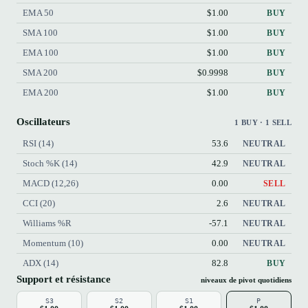
EMA 50
$1.00
BUY
SMA 100
$1.00
BUY
EMA 100
$1.00
BUY
SMA 200
$0.9998
BUY
EMA 200
$1.00
BUY
Oscillateurs
1 BUY · 1 SELL
RSI (14)
53.6
NEUTRAL
Stoch %K (14)
42.9
NEUTRAL
MACD (12,26)
0.00
SELL
CCI (20)
2.6
NEUTRAL
Williams %R
-57.1
NEUTRAL
Momentum (10)
0.00
NEUTRAL
ADX (14)
82.8
BUY
Support et résistance
niveaux de pivot quotidiens
S3
S2
S1
P