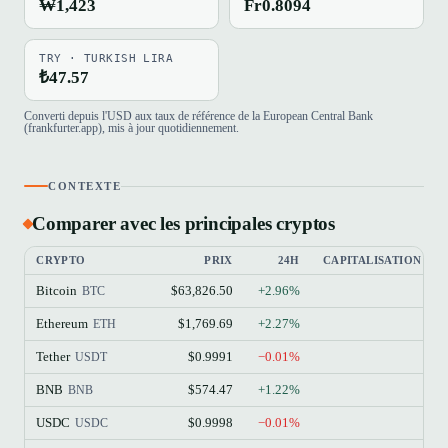
₩1,423
Fr0.8094
TRY · TURKISH LIRA
₺47.57
Converti depuis l'USD aux taux de référence de la European Central Bank
(frankfurter.app), mis à jour quotidiennement.
CONTEXTE
Comparer avec les principales cryptos
CRYPTO
PRIX
24H
CAPITALISATION BO
Bitcoin
$63,826.50
+2.96%
BTC
Ethereum
$1,769.69
+2.27%
$
ETH
Tether
$0.9991
−0.01%
$
USDT
BNB
$574.47
+1.22%
BNB
USDC
$0.9998
−0.01%
USDC