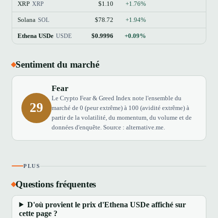
XRP
$1.10
+1.76%
XRP
Solana
$78.72
+1.94%
SOL
Ethena USDe
$0.9996
+0.09%
USDE
Sentiment du marché
Fear
Le Crypto Fear & Greed Index note l'ensemble du
29
marché de 0 (peur extrême) à 100 (avidité extrême) à
partir de la volatilité, du momentum, du volume et de
données d'enquête. Source : alternative.me.
PLUS
Questions fréquentes
D'où provient le prix d'Ethena USDe affiché sur
cette page ?