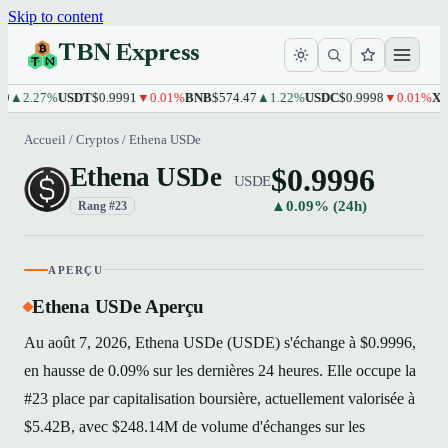
Skip to content
TBN Express
2.27%
USDT
$0.9991
▼0.01%
BNB
$574.47
▲1.22%
USDC
$0.9998
▼0.01%
XRP
$1
Accueil
/
Cryptos
/
Ethena USDe
$0.9996
Ethena USDe
USDE
▲0.09% (24h)
Rang #23
APERÇU
Ethena USDe Aperçu
Au août 7, 2026, Ethena USDe (USDE) s'échange à $0.9996,
en hausse de 0.09% sur les dernières 24 heures. Elle occupe la
#23 place par capitalisation boursière, actuellement valorisée à
$5.42B, avec $248.14M de volume d'échanges sur les