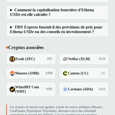
Comment la capitalisation boursière d'Ethena
USDe est-elle calculée ?
TBN Express fournit-il des prévisions de prix pour
Ethena USDe ou des conseils en investissement ?
Cryptos associées
Zcash (ZEC)
Stellar (XLM)
ZEC
XLM
Monero (XMR)
Canton (CC)
XMR
CC
WhiteBIT Coin
Cardano (ADA)
WBT
ADA
(WBT)
Les données de marché sont agrégées à partir de sources publiques (Binance,
CoinPaprika, Hyperliquid, Polymarket, alternative.me) à titre informatif
uniquement et peuvent être différées. Ceci ne constitue pas un conseil en