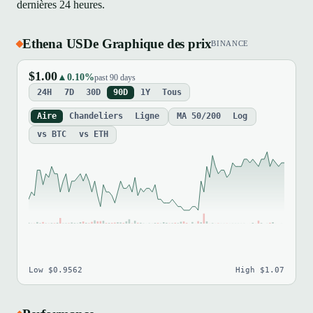
dernières 24 heures.
Ethena USDe Graphique des prix
BINANCE
$1.00
▲0.10%
past 90 days
24H
7D
30D
90D
1Y
Tous
Aire
Chandeliers
Ligne
MA 50/200
Log
vs BTC
vs ETH
Low $0.9562
High $1.07