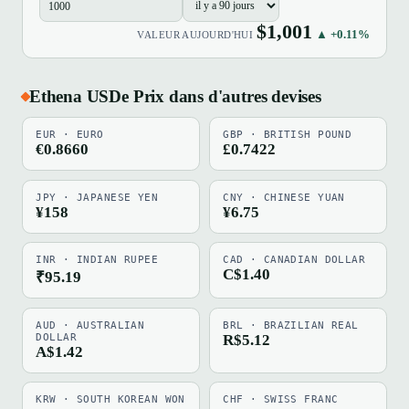
$1,001
▲ +0.11%
VALEUR AUJOURD'HUI
Ethena USDe Prix dans d'autres devises
EUR · EURO
GBP · BRITISH POUND
€0.8660
£0.7422
JPY · JAPANESE YEN
CNY · CHINESE YUAN
¥158
¥6.75
INR · INDIAN RUPEE
CAD · CANADIAN DOLLAR
C$1.40
₹95.19
AUD · AUSTRALIAN
BRL · BRAZILIAN REAL
DOLLAR
R$5.12
A$1.42
KRW · SOUTH KOREAN WON
CHF · SWISS FRANC