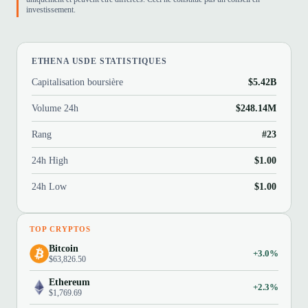
investissement.
ETHENA USDE STATISTIQUES
Capitalisation boursière
$5.42B
Volume 24h
$248.14M
Rang
#23
24h High
$1.00
24h Low
$1.00
TOP CRYPTOS
Bitcoin
+3.0%
$63,826.50
Ethereum
+2.3%
$1,769.69