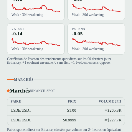
Weak · 30d weakening
Weak · 30d weakening
VS SOL
VS BNB
-0.14
-0.05
Weak · 30d weakening
Weak · 30d weakening
Corrélation de Pearson des rendements quotidiens sur les 90 derniers jours
(Binance). +1 évoluent ensemble, 0 sans lien, −1 évoluent en sens opposé.
MARCHÉS
Marchés
BINANCE SPOT
PAIRE
PRIX
VOLUME 24H
USDE/USDT
$1.00
≈ $265.3K
USDE/USDC
$0.9999
≈ $227.7K
Paires spot en direct sur Binance, classées par volume sur 24 heures en équivalent