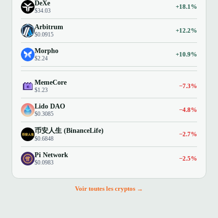
DeXe
+18.1%
$34.03
Arbitrum
+12.2%
$0.0915
Morpho
+10.9%
$2.24
MemeCore
−7.3%
$1.23
Lido DAO
−4.8%
$0.3085
币安人生 (BinanceLife)
−2.7%
$0.6848
Pi Network
−2.5%
$0.0983
Voir toutes les cryptos →