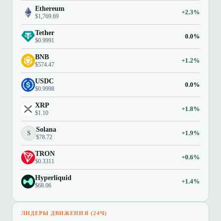
Ethereum
+2.3%
$1,769.69
Tether
0.0%
$0.9991
BNB
+1.2%
$574.47
USDC
0.0%
$0.9998
XRP
+1.8%
$1.10
Solana
S
+1.9%
$78.72
TRON
+0.6%
$0.3311
Hyperliquid
+1.4%
$68.06
ЛИДЕРЫ ДВИЖЕНИЯ (24Ч)