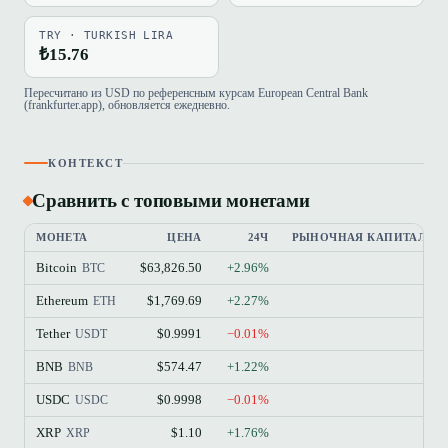
TRY · TURKISH LIRA
₺15.76
Пересчитано из USD по референсным курсам European Central Bank
(frankfurter.app), обновляется ежедневно.
КОНТЕКСТ
Сравнить с топовыми монетами
МОНЕТА
ЦЕНА
24Ч
РЫНОЧНАЯ КАПИТАЛИЗ
Bitcoin
$63,826.50
+2.96%
$
BTC
Ethereum
$1,769.69
+2.27%
$21
ETH
Tether
$0.9991
−0.01%
$18
USDT
BNB
$574.47
+1.22%
$7
BNB
USDC
$0.9998
−0.01%
$7
USDC
XRP
$1.10
+1.76%
$6
XRP