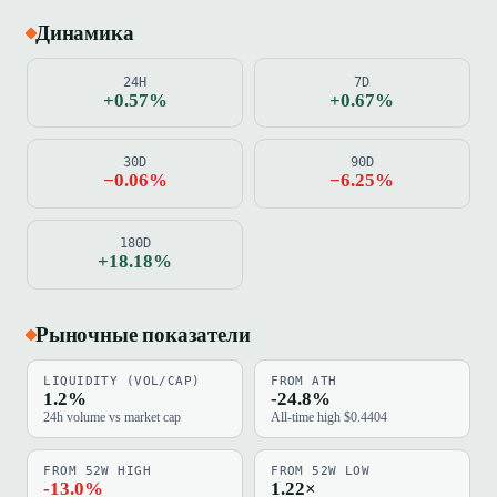
Динамика
24H
7D
+0.57%
+0.67%
30D
90D
−0.06%
−6.25%
180D
+18.18%
Рыночные показатели
LIQUIDITY (VOL/CAP)
FROM ATH
1.2%
-24.8%
24h volume vs market cap
All-time high $0.4404
FROM 52W HIGH
FROM 52W LOW
-13.0%
1.22×