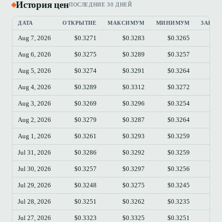
История цен
ПОСЛЕДНИЕ 30 ДНЕЙ
ДАТА
ОТКРЫТИЕ
МАКСИМУМ
МИНИМУМ
ЗАКРЫ
Aug 7, 2026
$0.3271
$0.3283
$0.3265
$0.
Aug 6, 2026
$0.3275
$0.3289
$0.3257
$0.
Aug 5, 2026
$0.3274
$0.3291
$0.3264
$0.
Aug 4, 2026
$0.3289
$0.3312
$0.3272
$0.
Aug 3, 2026
$0.3269
$0.3296
$0.3254
$0.
Aug 2, 2026
$0.3279
$0.3287
$0.3264
$0.
Aug 1, 2026
$0.3261
$0.3293
$0.3259
$0.
Jul 31, 2026
$0.3286
$0.3292
$0.3259
$0.
Jul 30, 2026
$0.3257
$0.3297
$0.3256
$0.
Jul 29, 2026
$0.3248
$0.3275
$0.3245
$0.
Jul 28, 2026
$0.3251
$0.3262
$0.3235
$0.
Jul 27, 2026
$0.3323
$0.3325
$0.3251
$0.