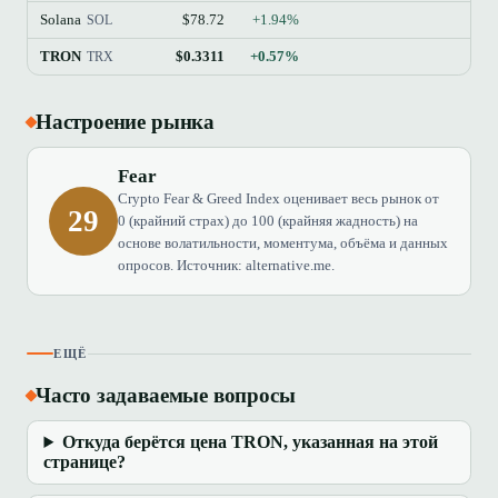
Solana
$78.72
+1.94%
$4
SOL
TRON
$0.3311
+0.57%
$2
TRX
Настроение рынка
Fear
Crypto Fear & Greed Index оценивает весь рынок от
29
0 (крайний страх) до 100 (крайняя жадность) на
основе волатильности, моментума, объёма и данных
опросов. Источник: alternative.me.
ЕЩЁ
Часто задаваемые вопросы
Откуда берётся цена TRON, указанная на этой
странице?