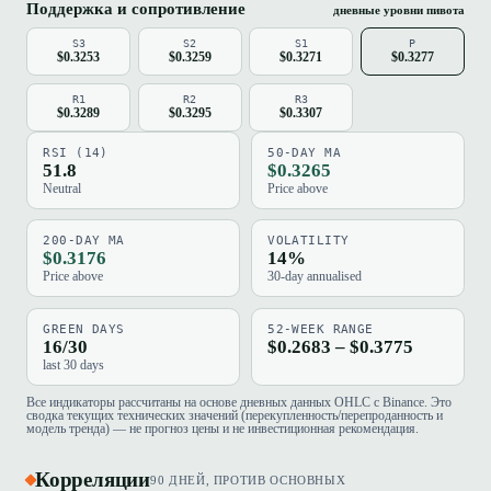
Поддержка и сопротивление
дневные уровни пивота
S3
S2
S1
P
$0.3253
$0.3259
$0.3271
$0.3277
R1
R2
R3
$0.3289
$0.3295
$0.3307
RSI (14)
50-DAY MA
51.8
$0.3265
Neutral
Price above
200-DAY MA
VOLATILITY
$0.3176
14%
Price above
30-day annualised
GREEN DAYS
52-WEEK RANGE
16/30
$0.2683 – $0.3775
last 30 days
Все индикаторы рассчитаны на основе дневных данных OHLC с Binance. Это
сводка текущих технических значений (перекупленность/перепроданность и
модель тренда) — не прогноз цены и не инвестиционная рекомендация.
Корреляции
90 ДНЕЙ, ПРОТИВ ОСНОВНЫХ