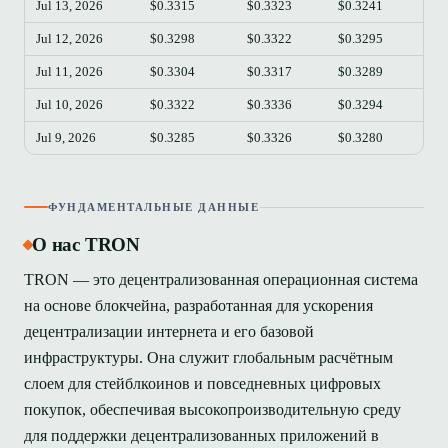
Jul 13, 2026
$0.3315
$0.3323
$0.3241
$0.
Jul 12, 2026
$0.3298
$0.3322
$0.3295
$0.
Jul 11, 2026
$0.3304
$0.3317
$0.3289
$0.
Jul 10, 2026
$0.3322
$0.3336
$0.3294
$0.
Jul 9, 2026
$0.3285
$0.3326
$0.3280
$0.
ФУНДАМЕНТАЛЬНЫЕ ДАННЫЕ
О нас TRON
TRON — это децентрализованная операционная система
на основе блокчейна, разработанная для ускорения
децентрализации интернета и его базовой
инфраструктуры. Она служит глобальным расчётным
слоем для стейблкоинов и повседневных цифровых
покупок, обеспечивая высокопроизводительную среду
для поддержки децентрализованных приложений в