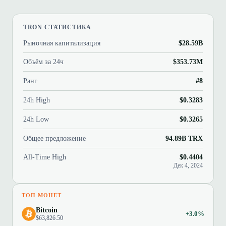
TRON СТАТИСТИКА
Рыночная капитализация
$28.59B
Объём за 24ч
$353.73M
Ранг
#8
24h High
$0.3283
24h Low
$0.3265
Общее предложение
94.89B TRX
All-Time High
$0.4404
Дек 4, 2024
ТОП МОНЕТ
Bitcoin
+3.0%
$63,826.50