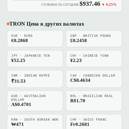
$937.46
▼ 6.25%
СТОИМОСТЬ СЕГОДНЯ
TRON Цена в других валютах
EUR · EURO
GBP · BRITISH POUND
€0.2868
£0.2458
JPY · JAPANESE YEN
CNY · CHINESE YUAN
¥52.25
¥2.23
INR · INDIAN RUPEE
CAD · CANADIAN DOLLAR
C$0.4634
₹31.53
AUD · AUSTRALIAN
BRL · BRAZILIAN REAL
DOLLAR
R$1.70
A$0.4701
KRW · SOUTH KOREAN WON
CHF · SWISS FRANC
₩471
Fr0.2681