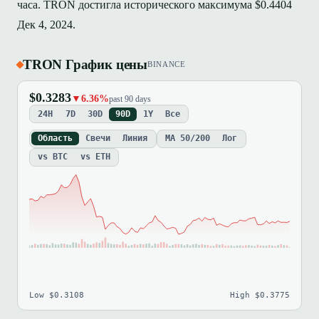
часа. TRON достигла исторического максимума $0.4404
Дек 4, 2024.
TRON График цены
BINANCE
$0.3283
▼6.36%
past 90 days
24H
7D
30D
90D
1Y
Все
Область
Свечи
Линия
MA 50/200
Лог
vs BTC
vs ETH
Low $0.3108
High $0.3775