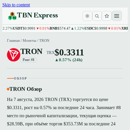
Skip to content
TBN Express
7%
USDT
$0.9991
▼0.01%
BNB
$574.47
▲1.22%
USDC
$0.9998
▼0.01%
XRP
$1.10
Главная
/
Монеты
/
TRON
$0.3311
TRON
TRX
▲0.57% (24h)
Ранг #8
ОБЗОР
TRON Обзор
На 7 августа, 2026 TRON (TRX) торгуется по цене
$0.3311, рост на 0.57% за последние 24 часа. Занимает #8
место по рыночной капитализации, текущая оценка —
$28.59B, при объёме торгов $353.73M за последние 24