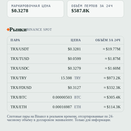
МАРКИРОВОЧНАЯ ЦЕНА
ОБЪЁМ ПЕРПОВ ЗА 24Ч
$0.3278
$587.8K
Рынки
BINANCE SPOT
ПАРА
ЦЕНА
ОБЪЁМ ЗА 24Ч
TRX/USDT
$0.3281
≈ $19.77M
TRX/TUSD
$0.0599
≈ $1.87M
TRX/USDC
$0.3279
≈ $1.60M
TRX/TRY
15.598
≈ $973.2K
TRY
TRX/FDUSD
$0.3127
≈ $332.3K
TRX/BTC
0.00000503
≈ $305.4K
BTC
TRX/ETH
0.00016987
≈ $114.3K
ETH
Спотовые пары на Binance в реальном времени, отсортированные по 24-
часовому объёму в долларовом эквиваленте. Только для информации.