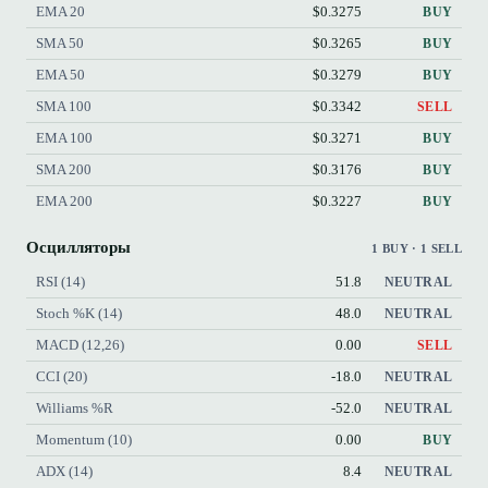
EMA 20
$0.3275
BUY
SMA 50
$0.3265
BUY
EMA 50
$0.3279
BUY
SMA 100
$0.3342
SELL
EMA 100
$0.3271
BUY
SMA 200
$0.3176
BUY
EMA 200
$0.3227
BUY
Осцилляторы
1 BUY · 1 SELL
RSI (14)
51.8
NEUTRAL
Stoch %K (14)
48.0
NEUTRAL
MACD (12,26)
0.00
SELL
CCI (20)
-18.0
NEUTRAL
Williams %R
-52.0
NEUTRAL
Momentum (10)
0.00
BUY
ADX (14)
8.4
NEUTRAL