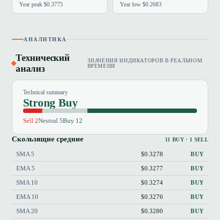
Year peak $0.3775
Year low $0.2683
АНАЛИТИКА
Технический
ЗНАЧЕНИЯ ИНДИКАТОРОВ В РЕАЛЬНОМ
анализ
ВРЕМЕНИ
Technical summary
Strong Buy
Sell 2
Neutral 5
Buy 12
Скользящие средние
11 BUY · 1 SELL
SMA 5
$0.3278
BUY
EMA 5
$0.3277
BUY
SMA 10
$0.3274
BUY
EMA 10
$0.3276
BUY
SMA 20
$0.3280
BUY