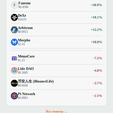
Fantom
F
+36.9%
$0.4568
DeXe
+18.1%
$34.03
Arbitrum
+12.2%
$0.0915
Morpho
+10.9%
$2.24
MemeCore
−7.3%
$1.23
Lido DAO
−4.8%
$0.3085
币安人生 (BinanceLife)
−2.7%
$0.6848
Pi Network
−2.5%
$0.0983
Все монеты →