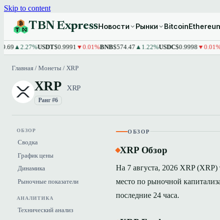
Skip to content
TBN Express
Новости
Рынки
Bitcoin
Ethereu
2.27%
USDT
$0.9991
▼0.01%
BNB
$574.47
▲1.22%
USDC
$0.9998
▼0.01%
XRP
$
Главная
/
Монеты
/
XRP
XRP
XRP
Ранг #6
ОБЗОР
ОБЗОР
Сводка
XRP Обзор
График цены
На 7 августа, 2026 XRP (XRP) 
Динамика
место по рыночной капитализа
Рыночные показатели
последние 24 часа.
АНАЛИТИКА
Технический анализ