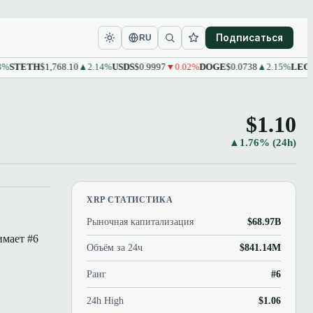
Подписаться
RU
ETH
$1,768.10
▲2.14%
USDS
$0.9997
▼0.02%
DOGE
$0.0738
▲2.15%
LEO
$9.61
▲
$1.10
▲1.76% (24h)
XRP СТАТИСТИКА
Рыночная капитализация
$68.97B
имает #6
Объём за 24ч
$841.14M
а
Ранг
#6
24h High
$1.06