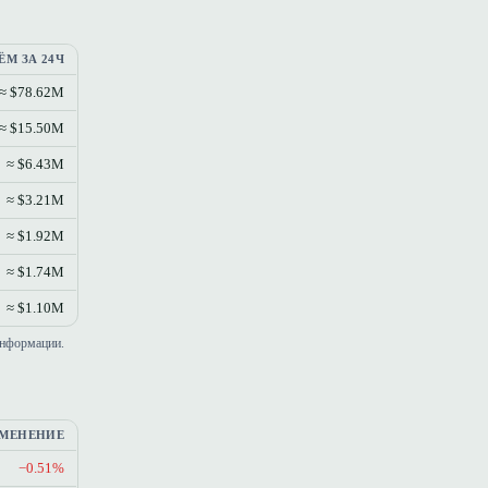
ЁМ ЗА 24Ч
≈ $78.62M
≈ $15.50M
≈ $6.43M
≈ $3.21M
≈ $1.92M
≈ $1.74M
≈ $1.10M
информации.
МЕНЕНИЕ
−0.51%