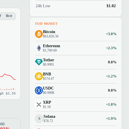
24h Low
$1.02
Y
Все
ТОП МОНЕТ
Bitcoin
+3.0%
$63,826.50
Ethereum
+2.3%
$1,769.69
Tether
0.0%
$0.9991
BNB
+1.2%
$574.47
USDC
0.0%
$0.9998
gh $1.55
XRP
+1.8%
$1.10
Solana
S
+1.9%
$78.72
80D
.03%