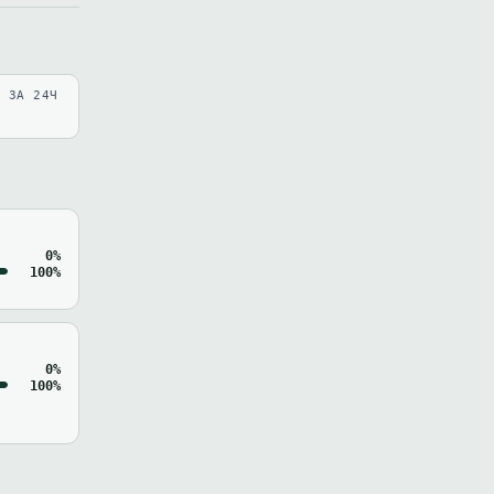
В ЗА 24Ч
0%
100%
0%
100%