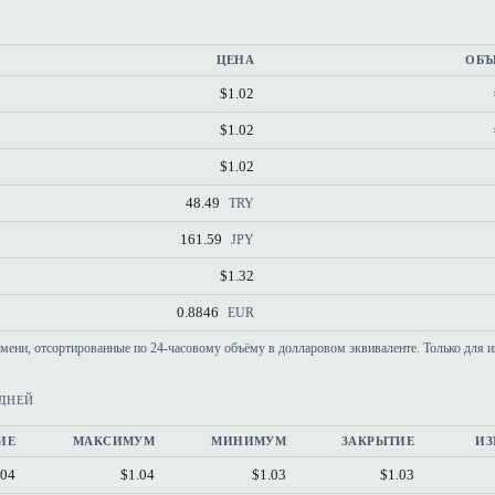
ЦЕНА
ОБЪ
$1.02
$1.02
$1.02
48.49
TRY
161.59
JPY
$1.32
0.8846
EUR
емени, отсортированные по 24-часовому объёму в долларовом эквиваленте. Только для 
 ДНЕЙ
ИЕ
МАКСИМУМ
МИНИМУМ
ЗАКРЫТИЕ
ИЗ
.04
$1.04
$1.03
$1.03