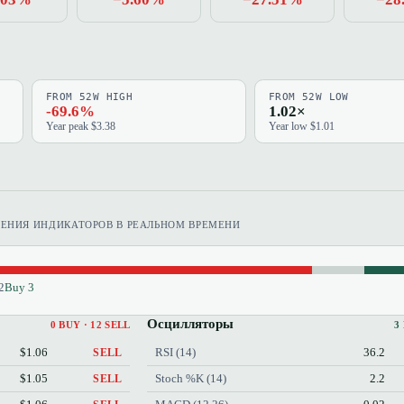
FROM 52W HIGH
FROM 52W LOW
-69.6%
1.02×
Year peak $3.38
Year low $1.01
ЧЕНИЯ ИНДИКАТОРОВ В РЕАЛЬНОМ ВРЕМЕНИ
2
Buy 3
Осцилляторы
0 BUY · 12 SELL
3
$1.06
RSI (14)
36.2
SELL
$1.05
Stoch %K (14)
2.2
SELL