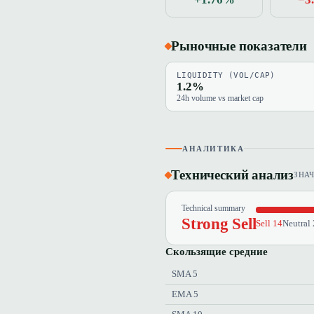
Рыночные показатели
LIQUIDITY (VOL/CAP)
1.2%
24h volume vs market cap
АНАЛИТИКА
Технический анализ
ЗНА
Technical summary
Strong Sell
Sell 14
Neutral 
Скользящие средние
SMA 5
EMA 5