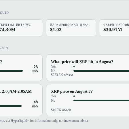
IQUID
ТКРЫТЫЙ ИНТЕРЕС
МАРКИРОВОЧНАЯ ЦЕНА
ОБЪЁМ ПЕРПО
74.30M
$1.02
$30.91M
RKET
6?
What price will XRP hit in August?
2%
Yes
98%
No
$223.8K объём
4, 2:00AM-2:05AM
XRP price on August 7?
Yes
No
4%
96%
$10.7K объём
rps via Hyperliquid · for information only, not investment advice.