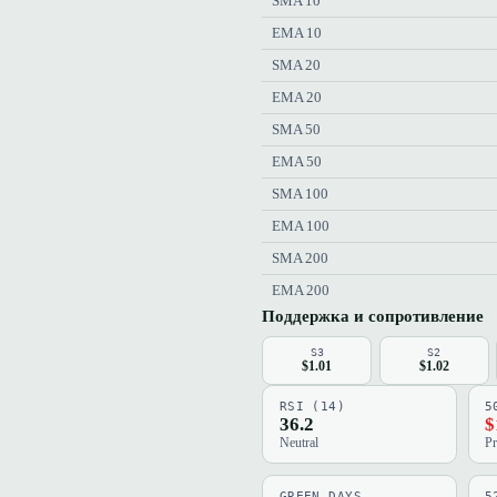
SMA 10
EMA 10
SMA 20
EMA 20
SMA 50
EMA 50
SMA 100
EMA 100
SMA 200
EMA 200
Поддержка и сопротивление
S3
S2
$1.01
$1.02
RSI (14)
5
36.2
$
Neutral
Pr
GREEN DAYS
5