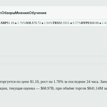
m
Обзоры
Мнения
Обучение
1.10
▲1.76%
SOL
$78.72
▲1.94%
TRX
$0.3311
▲0.57%
HYPE
$68.06
▲1.43%
ST
торгуется по цене $1.10, рост на 1.76% за последние 24 часа. Зан
ции, текущая оценка — $68.97B, при объёме торгов $841.14M з