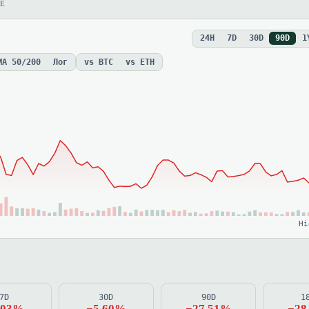
CE
24H
7D
30D
90D
1
MA 50/200
Лог
vs BTC
vs ETH
Hi
7D
30D
90D
1
.03%
−5.60%
−27.51%
−28