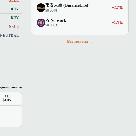
SELL
币安人生 (BinanceLife)
−2.7%
BUY
$0.6848
BUY
Pi Network
−2.5%
$0.0983
SELL
NEUTRAL
Все монеты →
уровни пивота
R3
$1.05