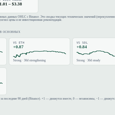
1.01 – $3.38
евных данных OHLC с Binance. Это сводка текущих технических значений (перекупленно
рогноз цены и не инвестиционная рекомендация.
ИВ ОСНОВНЫХ
VS ETH
VS SOL
+0.87
+0.84
Strong · 30d strengthening
Strong · 30d steady
за последние 90 дней (Binance). +1 — движутся вместе, 0 — независимы, −1 — движутс