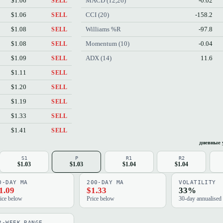
$1.06
MACD (12,26)
-0.02
SELL
$1.06
CCI (20)
-158.2
SELL
$1.08
Williams %R
-97.8
SELL
$1.08
Momentum (10)
-0.04
SELL
$1.09
ADX (14)
11.6
SELL
$1.11
SELL
$1.20
SELL
$1.19
SELL
$1.33
SELL
$1.41
SELL
дневные 
S1
P
R1
R2
$1.03
$1.03
$1.04
$1.04
0-DAY MA
200-DAY MA
VOLATILITY
1.09
$1.33
33%
ice below
Price below
30-day annualised
2-WEEK RANGE