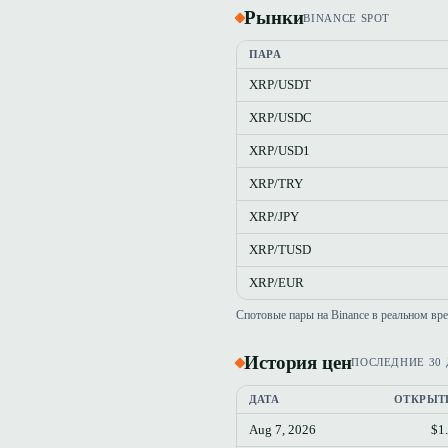
Рынки
BINANCE SPOT
ПАРА
XRP/USDT
XRP/USDC
XRP/USD1
XRP/TRY
XRP/JPY
XRP/TUSD
XRP/EUR
Спотовые пары на Binance в реальном вр
История цен
ПОСЛЕДНИЕ 30
ДАТА
ОТКРЫТ
Aug 7, 2026
$1