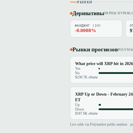
РЫНКИ
Деривативы
ПЕРПЫ HYPERL
ФАНДИНГ (1Ч)
О
-0.0008%
$
Рынки прогнозов
POLYMA
What price will XRP hit in 202
Yes
No
$236.7K объём
XRP Up or Down - February 2
ET
Up
Down
$187.6K объём
Live odds via Polymarket public markets · pe