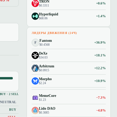
TRON
+0.6%
$0.3311
Hyperliquid
+1.4%
$68.06
ЛИДЕРЫ ДВИЖЕНИЯ (24Ч)
Fantom
F
+36.9%
$0.4568
DeXe
+18.1%
$34.03
Arbitrum
+12.2%
$0.0915
Morpho
+10.9%
$2.24
 BUY · 2 SELL
MemeCore
−7.3%
$1.23
NEUTRAL
Lido DAO
BUY
−4.8%
$0.3085