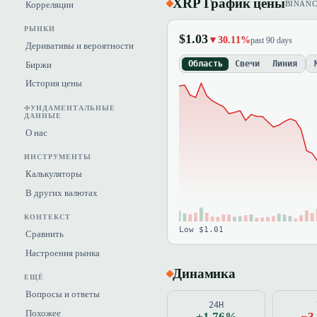
XRP График цены
Корреляции
BINAN
РЫНКИ
$1.03
▼30.11%
past 90 days
Деривативы и вероятности
Область
Свечи
Линия
Биржи
История цены
ФУНДАМЕНТАЛЬНЫЕ
ДАННЫЕ
О нас
ИНСТРУМЕНТЫ
Калькуляторы
В других валютах
КОНТЕКСТ
Low $1.01
Сравнить
Настроения рынка
Динамика
ЕЩЁ
Вопросы и ответы
24H
Похожее
+1.76%
−3