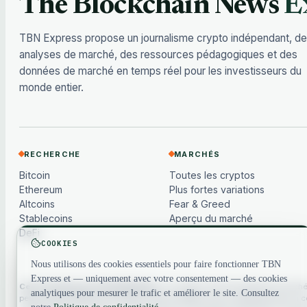
The Blockchain News
E
TBN Express propose un journalisme crypto indépendant, d
analyses de marché, des ressources pédagogiques et des
données de marché en temps réel pour les investisseurs du
monde entier.
RECHERCHE
MARCHÉS
Bitcoin
Toutes les cryptos
Ethereum
Plus fortes variations
Altcoins
Fear & Greed
Stablecoins
Aperçu du marché
DeFi
COOKIES
Nous utilisons des cookies essentiels pour faire fonctionner TBN
Express et — uniquement avec votre consentement — des cookies
Ceci n'est pas un conseil financier.
Le contenu et les données de marché s
analytiques pour mesurer le trafic et améliorer le site. Consultez
peuvent être différés ou basés sur des modèles, et ne constituent pas un con