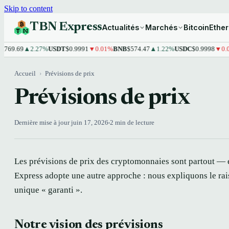
Skip to content
TBN Express
Actualités
Marchés
Bitcoin
Ethe
69.69
▲2.27%
USDT
$0.9991
▼0.01%
BNB
$574.47
▲1.22%
USDC
$0.9998
▼0.01
Accueil
›
Prévisions de prix
Prévisions de prix
Dernière mise à jour juin 17, 2026
2 min de lecture
Les prévisions de prix des cryptomonnaies sont partout — e
Express adopte une autre approche : nous expliquons le rai
unique « garanti ».
Notre vision des prévisions