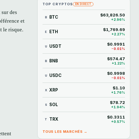
TOP CRYPTOS
EN DIRECT
 sur des
$63,826.50
BTC
B
+2.96%
éférence et
 le risque.
$1,769.69
ETH
E
+2.27%
$0.9991
USDT
U
-0.01%
$574.47
BNB
B
+1.22%
$0.9998
USDC
U
-0.01%
$1.10
XRP
X
+1.76%
$78.72
SOL
S
+1.94%
$0.3311
TRX
T
+0.57%
TOUS LES MARCHÉS →
ettent