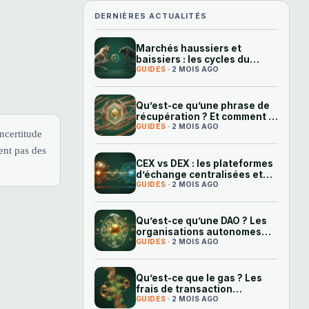
DERNIÈRES ACTUALITÉS
Marchés haussiers et
baissiers : les cycles du
crypto expliqués
GUIDES
· 2 MOIS AGO
Qu’est-ce qu’une phrase de
récupération ? Et comment la
protéger
GUIDES
· 2 MOIS AGO
ncertitude
ent pas des
CEX vs DEX : les plateformes
d’échange centralisées et
décentralisées expliquées
GUIDES
· 2 MOIS AGO
Qu’est-ce qu’une DAO ? Les
organisations autonomes
décentralisées expliquées
GUIDES
· 2 MOIS AGO
Qu’est-ce que le gas ? Les
frais de transaction
Ethereum expliqués
GUIDES
· 2 MOIS AGO