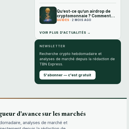
Qu’est-ce qu’un airdrop de
cryptomonnaie ? Comment
fonctionnent les tokens
GUIDES
· 2 MOIS AGO
gratuits
VOIR PLUS D'ACTUALITÉS →
NEWSLETTER
Recherche crypto hebdomadaire et
analyses de marché depuis la rédaction de
TBN Express.
S'abonner — c'est gratuit
gueur d'avance sur les marchés
domadaire, analyses de marché et
directement depuis la rédaction de