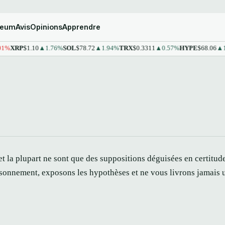
reum
Avis
Opinions
Apprendre
%
XRP
$1.10
▲1.76%
SOL
$78.72
▲1.94%
TRX
$0.3311
▲0.57%
HYPE
$68.06
▲1.4
t la plupart ne sont que des suppositions déguisées en certitu
sonnement, exposons les hypothèses et ne vous livrons jamais u