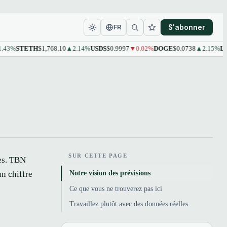
S'abonner
FR
3%
STETH
$1,768.10
▲2.14%
USDS
$0.9997
▼0.02%
DOGE
$0.0738
▲2.15%
LEO
SUR CETTE PAGE
des. TBN
Notre vision des prévisions
n chiffre
Ce que vous ne trouverez pas ici
Travaillez plutôt avec des données réelles