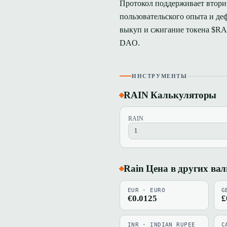
Протокол поддерживает втори
пользовательского опыта и де
выкуп и сжигание токена $RA
DAO.
ИНСТРУМЕНТЫ
RAIN Калькуляторы
RAIN
Rain Цена в других ва
EUR · EURO
G
€0.0125
£
INR · INDIAN RUPEE
C