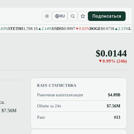
Подписаться
RU
%
STETH
$1,768.10
▲2.14%
USDS
$0.9997
▼0.02%
DOGE
$0.0738
▲2.15%
LEO
$9
$0.0144
▼0.99% (24h)
RAIN СТАТИСТИКА
Рыночная капитализация
$4.89B
са.
Объём за 24ч
$7.56M
в $7.56M
Ранг
#13