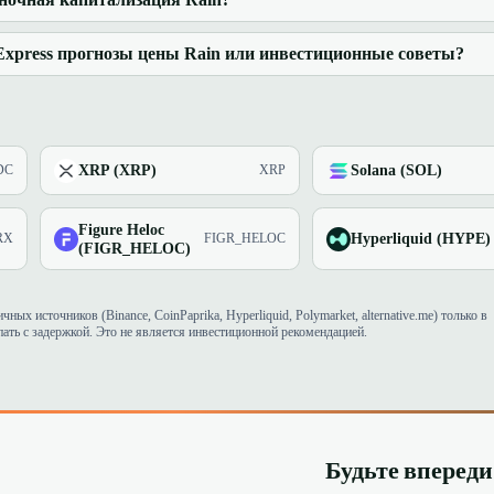
xpress прогнозы цены Rain или инвестиционные советы?
XRP (XRP)
Solana (SOL)
DC
XRP
Figure Heloc
Hyperliquid (HYPE)
RX
FIGR_HELOC
(FIGR_HELOC)
х источников (Binance, CoinPaprika, Hyperliquid, Polymarket, alternative.me) только в
ть с задержкой. Это не является инвестиционной рекомендацией.
Будьте вперед