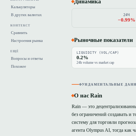
Динамика
Калькуляторы
В других валютах
24Ч
−0.99%
КОНТЕКСТ
Сравнить
Рыночные показатели
Настроения рынка
ЕЩЁ
LIQUIDITY (VOL/CAP)
0.2%
Вопросы и ответы
24h volume vs market cap
Похожее
ФУНДАМЕНТАЛЬНЫЕ ДАН
О нас Rain
Rain — это децентрализованн
без ограничений создавать и 
систему для торговли прогно
агента Olympus AI, тогда как 