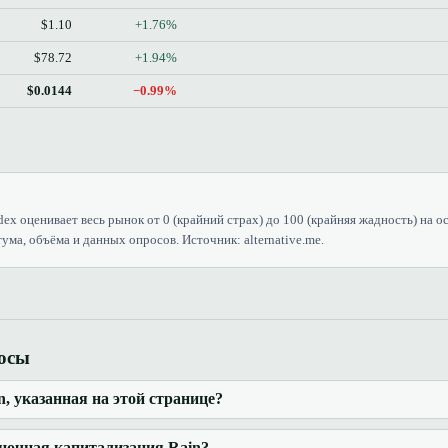
$1.10
+1.76%
$78.72
+1.94%
$0.0144
−0.99%
dex оценивает весь рынок от 0 (крайний страх) до 100 (крайняя жадность) на о
ума, объёма и данных опросов. Источник: alternative.me.
росы
n, указанная на этой странице?
ночная капитализация Rain?