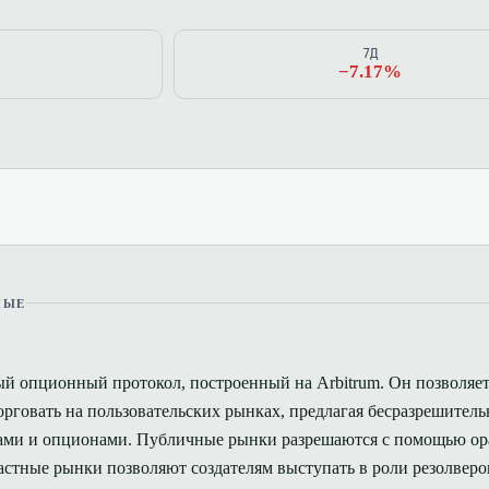
7Д
−7.17%
НЫЕ
ый опционный протокол, построенный на Arbitrum. Он позволяе
торговать на пользовательских рынках, предлагая бесразрешител
зами и опционами. Публичные рынки разрешаются с помощью ор
частные рынки позволяют создателям выступать в роли резолверо