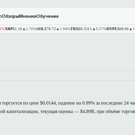
m
Обзоры
Мнения
Обучение
RP
$1.10
▲1.76%
SOL
$78.72
▲1.94%
TRX
$0.3311
▲0.57%
HYPE
$68.06
▲1.43
 торгуется по цене $0.0144, падение на 0.99% за последние 24 ча
ой капитализации, текущая оценка — $4.89B, при объёме торго