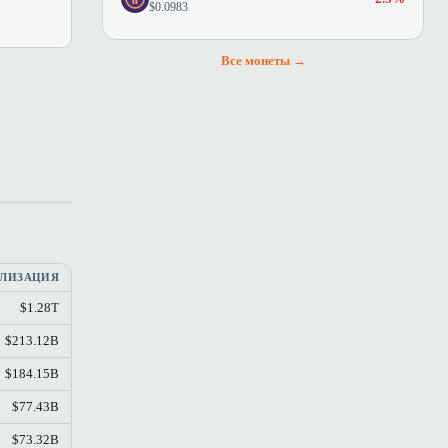
$0.0983
Все монеты →
ЛИЗАЦИЯ
$1.28T
$213.12B
$184.15B
$77.43B
$73.32B