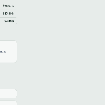
$68.97B
$45.80B
$4.89B
снове