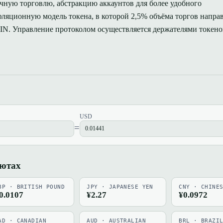
чную торговлю, абстракцию аккаунтов для более удобного
фляционную модель токена, в которой 2,5% объёма торгов направ
IN. Управление протоколом осуществляется держателями токено
USD
=
лютах
BP · BRITISH POUND
JPY · JAPANESE YEN
CNY · CHINE
0.0107
¥2.27
¥0.0972
AD · CANADIAN
AUD · AUSTRALIAN
BRL · BRAZI