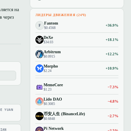
ляется на
ЛИДЕРЫ ДВИЖЕНИЯ (24Ч)
в через
Fantom
F
+36.9%
$0.4568
DeXe
+18.1%
$34.03
Arbitrum
+12.2%
$0.0915
Morpho
+10.9%
$2.24
MemeCore
−7.3%
$1.23
Lido DAO
−4.8%
$0.3085
SE YUAN
币安人生 (BinanceLife)
−2.7%
$0.6848
Pi Network
LIAN
−2.5%