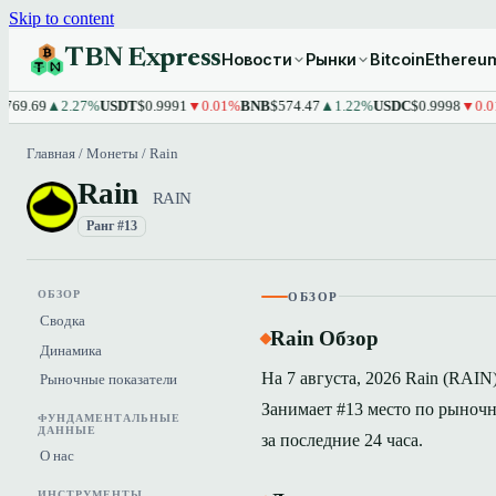
Skip to content
TBN Express
Новости
Рынки
Bitcoin
Ethereu
.69
▲2.27%
USDT
$0.9991
▼0.01%
BNB
$574.47
▲1.22%
USDC
$0.9998
▼0.01%
X
Главная
/
Монеты
/
Rain
Rain
RAIN
Ранг #13
ОБЗОР
ОБЗОР
Сводка
Rain Обзор
Динамика
На 7 августа, 2026 Rain (RAIN)
Рыночные показатели
Занимает #13 место по рыночн
ФУНДАМЕНТАЛЬНЫЕ
ДАННЫЕ
за последние 24 часа.
О нас
ИНСТРУМЕНТЫ