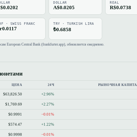
OLLAR
DOLLAR
REAL
$0.0202
A$0.0205
R$0.0738
HF · SWISS FRANC
TRY · TURKISH LIRA
r0.0117
₺0.6858
м European Central Bank (frankfurter.app), обновляется ежедневно.
монетами
ЦЕНА
24Ч
РЫНОЧНАЯ КАПИТА
$63,826.50
+2.96%
$1,769.69
+2.27%
$0.9991
−0.01%
$574.47
+1.22%
$0.9998
−0.01%