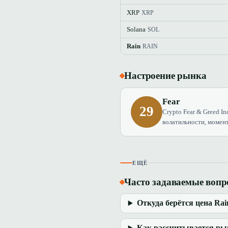
XRP
XRP
Solana
SOL
Rain
RAIN
Настроение рынка
Fear
29
Crypto Fear & Greed In
волатильности, момент
ЕЩЁ
Часто задаваемые воп
Откуда берётся цена Rai
Как рассчитывается ры