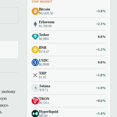
ТОП МОНЕТ
Bitcoin
+3.0%
$63,826.50
Ethereum
+2.3%
$1,769.69
Tether
0.0%
$0.9991
BNB
+1.2%
$574.47
USDC
0.0%
$0.9998
XRP
+1.8%
$1.10
Solana
S
+1.9%
$78.72
т любому
ьную
TRON
+0.6%
$0.3311
акул-
Hyperliquid
в.
+1.4%
$68.06