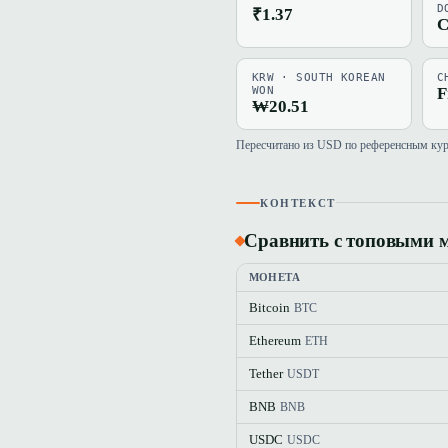
D
₹1.37
C
KRW · SOUTH KOREAN
C
WON
F
₩20.51
Пересчитано из USD по референсным курса
КОНТЕКСТ
Сравнить с топовыми 
МОНЕТА
Bitcoin
BTC
Ethereum
ETH
Tether
USDT
BNB
BNB
USDC
USDC