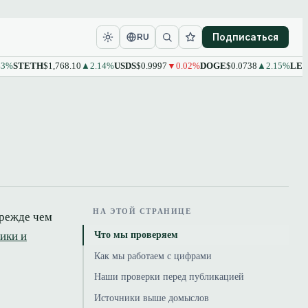
Подписаться
RU
ETH
$1,768.10
▲2.14%
USDS
$0.9997
▼0.02%
DOGE
$0.0738
▲2.15%
LEO
$9.61
НА ЭТОЙ СТРАНИЦЕ
прежде чем
Что мы проверяем
ики и
Как мы работаем с цифрами
Наши проверки перед публикацией
Источники выше домыслов