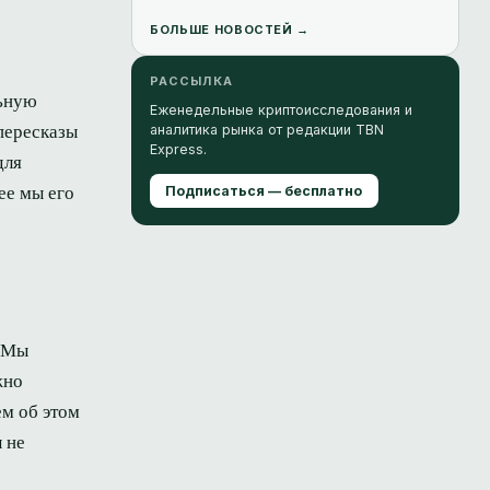
БОЛЬШЕ НОВОСТЕЙ →
РАССЫЛКА
льную
Еженедельные криптоисследования и
пересказы
аналитика рынка от редакции TBN
Express.
для
ее мы его
Подписаться — бесплатно
. Мы
жно
ем об этом
 не