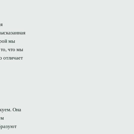
ия
высказанная
орой мы
то, что мы
о отличает
икуем. Она
ем
бразуют