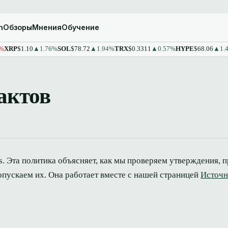
m
Обзоры
Мнения
Обучение
$1.10
▲1.76%
SOL
$78.72
▲1.94%
TRX
$0.3311
▲0.57%
HYPE
$68.06
▲1.43%
ST
актов
s. Эта политика объясняет, как мы проверяем утверждения, 
допускаем их. Она работает вместе с нашей страницей
Источн