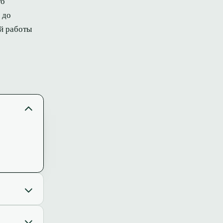
то
 до
ей работы