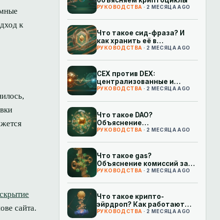
РУКОВОДСТВА
· 2 МЕСЯЦА AGO
имные
дход к
Что такое сид-фраза? И
как хранить её в
безопасности
РУКОВОДСТВА
· 2 МЕСЯЦА AGO
CEX против DEX:
централизованные и
децентрализованные
РУКОВОДСТВА
· 2 МЕСЯЦА AGO
нилось,
биржи простыми словами
авки
Что такое DAO?
Объяснение
кажется
децентрализованных
РУКОВОДСТВА
· 2 МЕСЯЦА AGO
автономных организаций
Что такое gas?
Объяснение комиссий за
транзакции в Ethereum
РУКОВОДСТВА
· 2 МЕСЯЦА AGO
аскрытие
Что такое крипто-
эйрдроп? Как работают
ове сайта.
бесплатные токены
РУКОВОДСТВА
· 2 МЕСЯЦА AGO