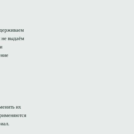
ридерживаем
ы не выдаём
и
ение
менить их
применяются
иал.