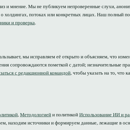
лиз и мнение. Мы не публикуем непроверенные слухи, анон
о холдингах, потоках или конкретных лицах. Наш полный по
ники и проверка
.
альзывает, мы исправляем её открыто и объясняем, что изме
ения сопровождаются пометкой с датой; незначительные пр
язаться с редакционной командой
, чтобы указать на то, что 
олитикой
,
Методологией
и политикой
Использование ИИ и р
уем, находим источники и формируем данные, лежащие в осн