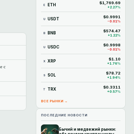
$1,769.69
ETH
E
+2.27%
$0.9991
USDT
U
-0.01%
$574.47
BNB
B
+1.22%
$0.9998
USDC
U
-0.01%
$1.10
XRP
X
+1.76%
е с
$78.72
SOL
S
+1.94%
$0.3311
TRX
T
+0.57%
ВСЕ РЫНКИ →
ПОСЛЕДНИЕ НОВОСТИ
Бычий и медвежий рынки:
объясняем криптоциклы