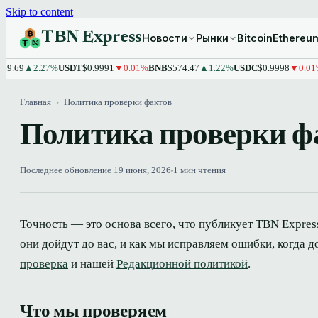
Skip to content
TBN Express
Новости
Рынки
Bitcoin
Ethereu
▲2.27%
USDT
$0.9991
▼0.01%
BNB
$574.47
▲1.22%
USDC
$0.9998
▼0.01%
XRP
Главная
›
Политика проверки фактов
Политика проверки ф
Последнее обновление 19 июня, 2026
1 мин чтения
Точность — это основа всего, что публикует TBN Expres
они дойдут до вас, и как мы исправляем ошибки, когда 
проверка
и нашей
Редакционной политикой
.
Что мы проверяем