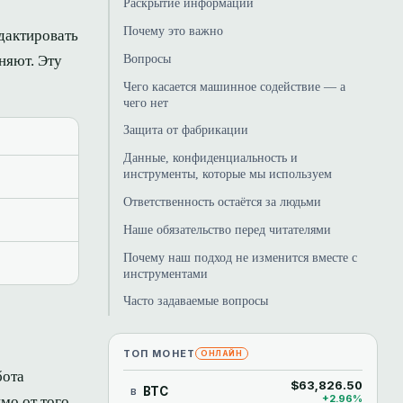
Раскрытие информации
Почему это важно
дактировать
Вопросы
няют. Эту
Чего касается машинное содействие — а
чего нет
Защита от фабрикации
Данные, конфиденциальность и
инструменты, которые мы используем
Ответственность остаётся за людьми
Наше обязательство перед читателями
Почему наш подход не изменится вместе с
инструментами
Часто задаваемые вопросы
ТОП МОНЕТ
ОНЛАЙН
бота
$63,826.50
BTC
B
+2.96%
о от того,