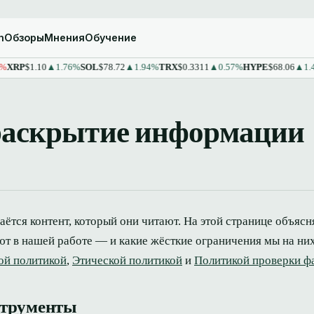
m
Обзоры
Мнения
Обучение
$1.10
▲1.76%
SOL
$78.72
▲1.94%
TRX
$0.3311
▲0.57%
HYPE
$68.06
▲1.43%
S
раскрытие информации
ётся контент, который они читают. На этой странице объясня
т в нашей работе — и какие жёсткие ограничения мы на ни
ой политикой
,
Этической политикой
и
Политикой проверки ф
струменты