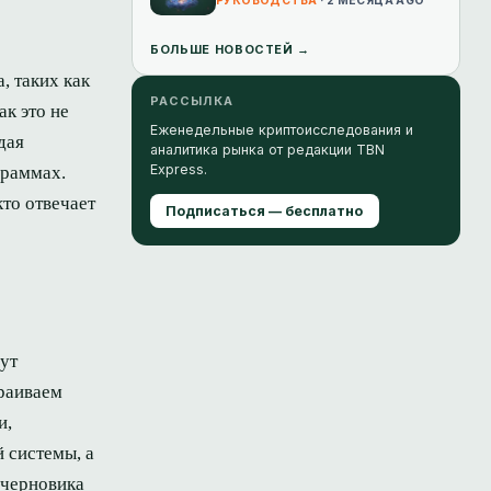
бесплатные токены
РУКОВОДСТВА
· 2 МЕСЯЦА AGO
БОЛЬШЕ НОВОСТЕЙ →
, таких как
РАССЫЛКА
к это не
Еженедельные криптоисследования и
дая
аналитика рынка от редакции TBN
Express.
граммах.
то отвечает
Подписаться — бесплатно
гут
траиваем
и,
 системы, а
 черновика