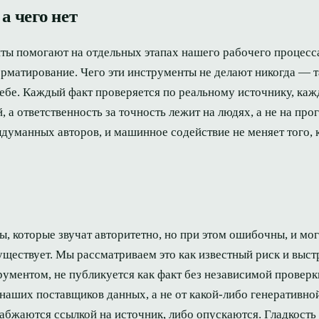
а чего нет
ы помогают на отдельных этапах нашего рабочего процесса
рматирование. Чего эти инструменты не делают никогда — та
себе. Каждый факт проверяется по реальному источнику, каж
 а ответственность за точность лежит на людях, а не на про
уманных авторов, и машинное содействие не меняет того, к
, которые звучат авторитетно, но при этом ошибочны, и мо
уществует. Мы рассматриваем это как известный риск и выс
рументом, не публикуется как факт без независимой проверк
наших поставщиков данных, а не от какой-либо генеративной
абжаются ссылкой на источник, либо опускаются. Гладкость