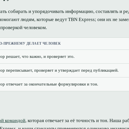
ть собирать и упорядочивать информацию, составлять и ре
помогают людям, которые ведут TBN Express; они их не заме
 проверкой человеком.
О-ПРЕЖНЕМУ ДЕЛАЕТ ЧЕЛОВЕК
ор решает, что важно, и проверяет это.
тор переписывает, проверяет и утверждает перед публикацией.
тор отвечает за окончательные формулировки и тон.
ой командой
, которая отвечает за её точность и тон. Наша ра
xpress, и наши стандарты применяются одинаково независим