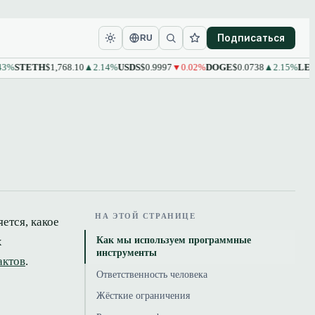
Подписаться
RU
TETH
$1,768.10
▲2.14%
USDS
$0.9997
▼0.02%
DOGE
$0.0738
▲2.15%
LEO
$9.61
НА ЭТОЙ СТРАНИЦЕ
ется, какое
Как мы используем программные
х
инструменты
актов
.
Ответственность человека
Жёсткие ограничения