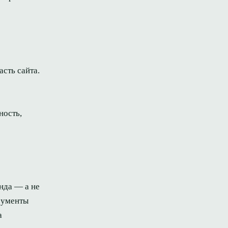
сть сайта.
ность,
нда — а не
трументы
а