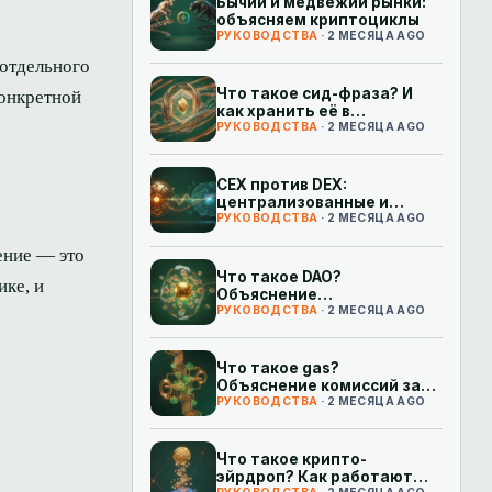
Бычий и медвежий рынки:
объясняем криптоциклы
РУКОВОДСТВА
· 2 МЕСЯЦА AGO
 отдельного
Что такое сид-фраза? И
конкретной
как хранить её в
безопасности
РУКОВОДСТВА
· 2 МЕСЯЦА AGO
CEX против DEX:
централизованные и
децентрализованные
РУКОВОДСТВА
· 2 МЕСЯЦА AGO
биржи простыми словами
ение — это
Что такое DAO?
ике, и
Объяснение
децентрализованных
РУКОВОДСТВА
· 2 МЕСЯЦА AGO
автономных организаций
Что такое gas?
Объяснение комиссий за
транзакции в Ethereum
РУКОВОДСТВА
· 2 МЕСЯЦА AGO
Что такое крипто-
эйрдроп? Как работают