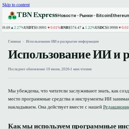
Skip to content
TBN Express
Новости
Рынки
Bitcoin
Ethereu
▲2.27%
USDT
$0.9991
▼0.01%
BNB
$574.47
▲1.22%
USDC
$0.9998
▼0.01%
XRP
Главная
›
Использование ИИ и раскрытие информации
Использование ИИ и 
Последнее обновление 19 июня, 2026
1 мин чтения
Мы убеждены, что читатели заслуживают знать, как созда
место программные средства и инструменты ИИ занимаю
накладываем. Она действует вместе с нашей
Редакционн
Как мы используем программные ин