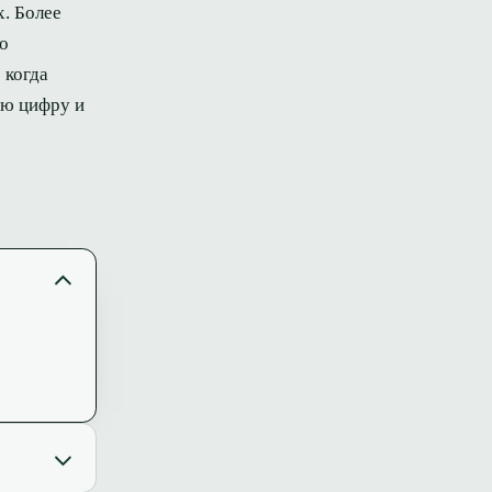
х. Более
бо
 когда
ую цифру и