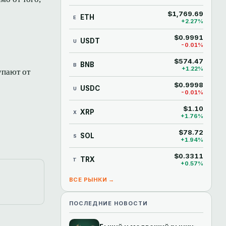
$1,769.69
ETH
E
+2.27%
$0.9991
USDT
U
-0.01%
$574.47
BNB
B
+1.22%
упают от
$0.9998
USDC
U
-0.01%
$1.10
XRP
X
+1.76%
$78.72
SOL
S
+1.94%
$0.3311
TRX
T
+0.57%
ВСЕ РЫНКИ →
ПОСЛЕДНИЕ НОВОСТИ