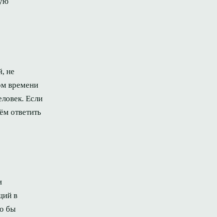
рую
, не
ом времени
еловек. Если
ём ответить
и
щий в
то бы