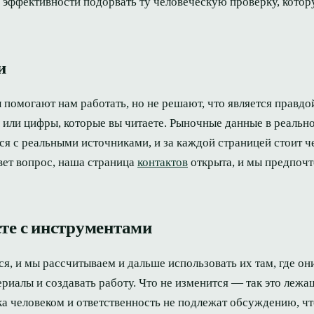
м эффективности подорвать ту человеческую проверку, кото
и
помогают нам работать, но не решают, что является правдой
 или цифры, которые вы читаете. Рыночные данные в реальн
я с реальными источниками, и за каждой страницей стоит ч
вет вопрос, наша страница
контактов
открыта, и мы предпочт
сте с инструментами
, и мы рассчитываем и дальше использовать их там, где он
риалы и создавать работу. Что не изменится — так это лежа
ка человеком и ответственность не подлежат обсуждению, ч