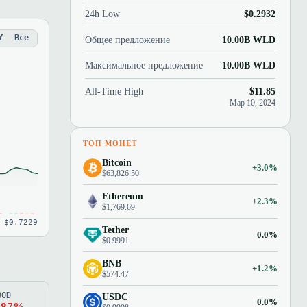
24h Low
$0.2932
Y
Все
Общее предложение
10.00B WLD
Максимальное предложение
10.00B WLD
All-Time High
$11.85
Мар 10, 2024
ТОП МОНЕТ
Bitcoin
+3.0%
$63,826.50
Ethereum
+2.3%
$1,769.69
 $0.7229
Tether
0.0%
$0.9991
BNB
+1.2%
$574.47
80D
USDC
0.0%
.87%