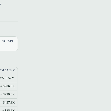
я
В ЗА 24Ч
ЁМ ЗА 24Ч
≈ $10.57M
≈ $906.3K
≈ $799.0K
≈ $437.8K
≈ $35.6K