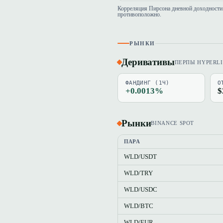
Корреляция Пирсона дневной доходности 
противоположно.
РЫНКИ
Деривативы
ПЕРПЫ HYPERL
ФАНДИНГ (1Ч)
О
+0.0013%
$
Рынки
BINANCE SPOT
ПАРА
WLD/USDT
WLD/TRY
WLD/USDC
WLD/BTC
WLD/EUR