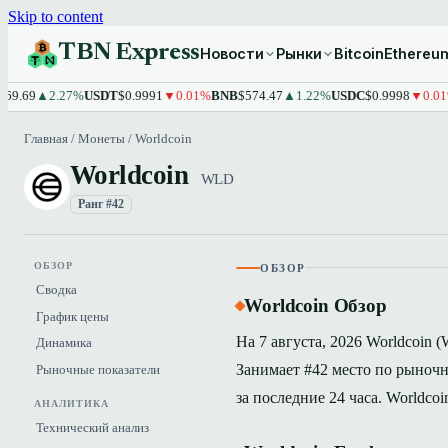
Skip to content
TBN Express
Новости
Рынки
Bitcoin
Ethereu
▲2.27%
USDT
$0.9991
▼0.01%
BNB
$574.47
▲1.22%
USDC
$0.9998
▼0.01%
XRP
Главная
/
Монеты
/
Worldcoin
Worldcoin
WLD
Ранг #42
ОБЗОР
ОБЗОР
Сводка
Worldcoin Обзор
График цены
На 7 августа, 2026 Worldcoin (
Динамика
Занимает #42 место по рыночн
Рыночные показатели
за последние 24 часа. Worldco
АНАЛИТИКА
Технический анализ