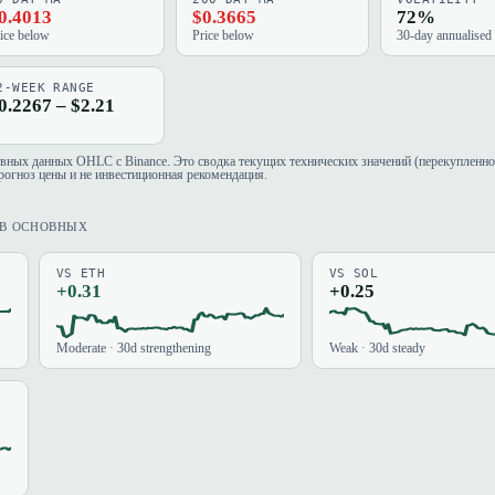
0.4013
$0.3665
72%
ice below
Price below
30-day annualised
2-WEEK RANGE
0.2267 – $2.21
евных данных OHLC с Binance. Это сводка текущих технических значений (перекупленно
рогноз цены и не инвестиционная рекомендация.
ИВ ОСНОВНЫХ
VS ETH
VS SOL
+0.31
+0.25
Moderate · 30d strengthening
Weak · 30d steady