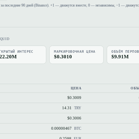
за последние 90 дней (Binance). +1 — движутся вместе, 0 — независимы, −1 — движутс
IQUID
ТКРЫТЫЙ ИНТЕРЕС
МАРКИРОВОЧНАЯ ЦЕНА
ОБЪЁМ ПЕРПО
22.20M
$0.3010
$9.91M
ЦЕНА
ОБЪ
$0.3009
14.31
TRY
$0.3006
0.00000467
BTC
0.2598
EUR