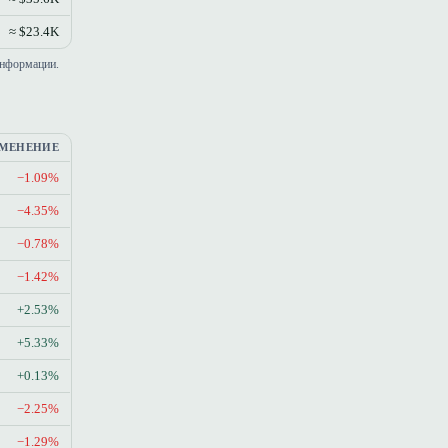
≈ $23.4K
информации.
МЕНЕНИЕ
−1.09%
−4.35%
−0.78%
−1.42%
+2.53%
+5.33%
+0.13%
−2.25%
−1.29%