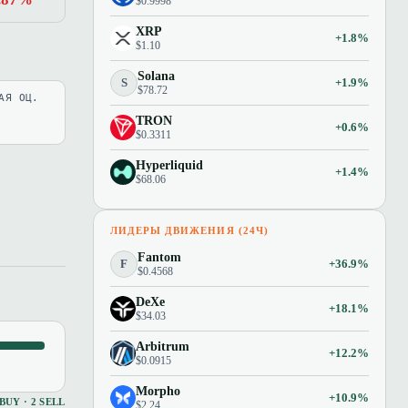
$0.9998
XRP
+1.8%
$1.10
Solana
S
+1.9%
$78.72
АЯ ОЦ.
TRON
+0.6%
$0.3311
Hyperliquid
+1.4%
$68.06
ЛИДЕРЫ ДВИЖЕНИЯ (24Ч)
Fantom
F
+36.9%
$0.4568
DeXe
+18.1%
$34.03
Arbitrum
+12.2%
$0.0915
Morpho
+10.9%
 BUY · 2 SELL
$2.24