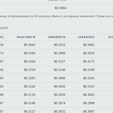
$0.3004
емени, отсортированные по 24-часовому объёму в долларовом эквиваленте. Только для 
 ДНЕЙ
ИЕ
МАКСИМУМ
МИНИМУМ
ЗАКРЫТИЕ
ИЗ
034
$0.3045
$0.2932
$0.3001
173
$0.3194
$0.2990
$0.3035
197
$0.3264
$0.3127
$0.3172
242
$0.3319
$0.3160
$0.3196
163
$0.3265
$0.3066
$0.3243
003
$0.3242
$0.3002
$0.3163
999
$0.3110
$0.2959
$0.3003
067
$0.3140
$0.2974
$0.2998
107
$0.3127
$0.3032
$0.3067