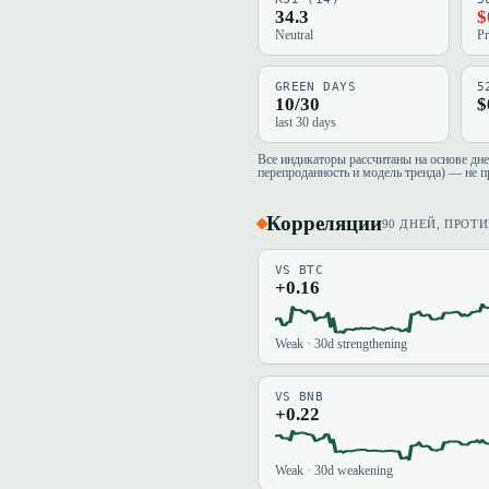
34.3
$
Neutral
Pr
GREEN DAYS
5
10/30
$
last 30 days
Все индикаторы рассчитаны на основе дн
перепроданность и модель тренда) — не п
Корреляции
90 ДНЕЙ, ПРОТ
VS BTC
+0.16
Weak · 30d strengthening
VS BNB
+0.22
Weak · 30d weakening