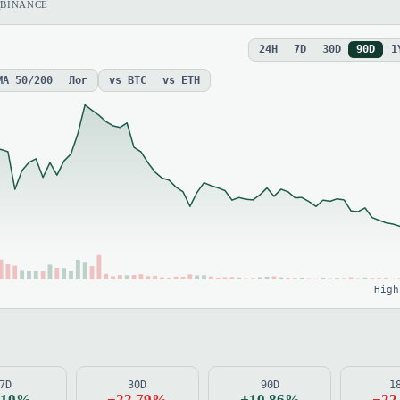
ы
BINANCE
24H
7D
30D
90D
1
MA 50/200
Лог
vs BTC
vs ETH
High
7D
30D
90D
1
.10%
−22.79%
+10.86%
−22