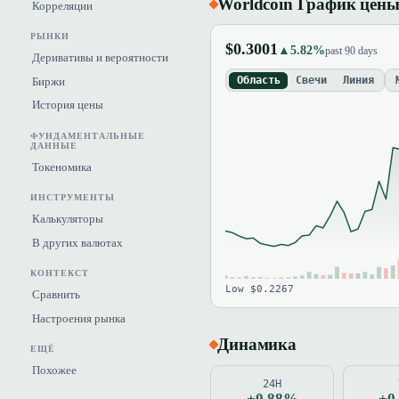
Worldcoin График цен
Корреляции
РЫНКИ
$0.3001
▲5.82%
past 90 days
Деривативы и вероятности
Область
Свечи
Линия
Биржи
История цены
ФУНДАМЕНТАЛЬНЫЕ
ДАННЫЕ
Токеномика
ИНСТРУМЕНТЫ
Калькуляторы
В других валютах
КОНТЕКСТ
Low $0.2267
Сравнить
Настроения рынка
Динамика
ЕЩЁ
Похожее
24H
+0.88%
+0