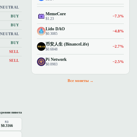
NEUTRAL
MemeCore
−7.3%
BUY
$1.23
BUY
Lido DAO
−4.8%
$0.3085
NEUTRAL
BUY
币安人生 (BinanceLife)
−2.7%
$0.6848
SELL
Pi Network
SELL
−2.5%
$0.0983
Все монеты →
уровни пивота
R3
$0.3166