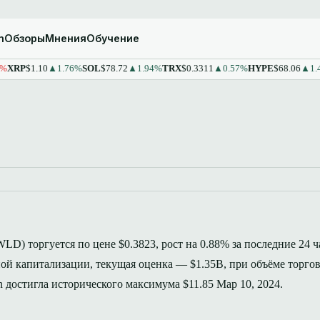
m
Обзоры
Мнения
Обучение
$1.10
▲1.76%
SOL
$78.72
▲1.94%
TRX
$0.3311
▲0.57%
HYPE
$68.06
▲1.43%
S
WLD) торгуется по цене $0.3823, рост на 0.88% за последние 24 ч
ой капитализации, текущая оценка — $1.35B, при объёме торго
in достигла исторического максимума $11.85 Мар 10, 2024.