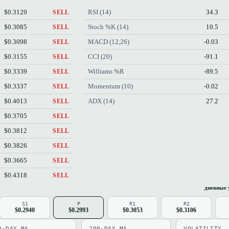
$0.3129
RSI (14)
34.3
SELL
$0.3085
Stoch %K (14)
10.5
SELL
$0.3098
MACD (12,26)
-0.03
SELL
$0.3155
CCI (20)
-91.1
SELL
$0.3339
Williams %R
-89.5
SELL
$0.3337
Momentum (10)
-0.02
SELL
$0.4013
ADX (14)
27.2
SELL
$0.3705
SELL
$0.3812
SELL
$0.3826
SELL
$0.3665
SELL
$0.4318
SELL
дневные 
S1
P
R1
R2
$0.2940
$0.2993
$0.3053
$0.3106
0-DAY MA
200-DAY MA
VOLATILITY