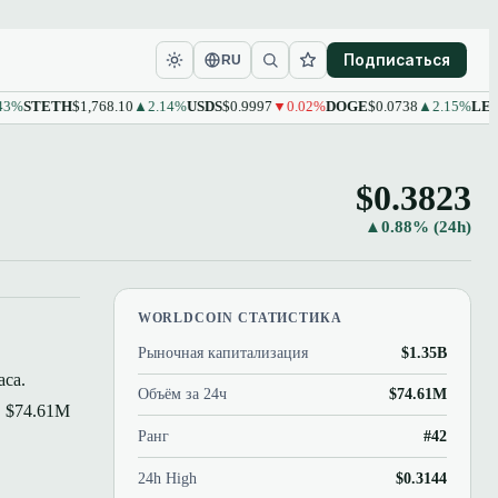
Подписаться
RU
TETH
$1,768.10
▲2.14%
USDS
$0.9997
▼0.02%
DOGE
$0.0738
▲2.15%
LEO
$9.61
$0.3823
▲0.88% (24h)
WORLDCOIN СТАТИСТИКА
Рыночная капитализация
$1.35B
аса.
Объём за 24ч
$74.61M
в $74.61M
Ранг
#42
24h High
$0.3144