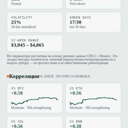
Neutral
Price above
VOLATILITY
GREEN DAYS
25%
17/30
30-day annualised
last 30 days
52-WEEK RANGE
$3,945 – $4,865
Все индикаторы рассчитаны на основе дневных данных OHLC с Binance. Это
сводка текущих технических значений (перекупленность/перепроданность и
модель тренда) — не прогноз цены и не инвестиционная рекомендация.
Корреляции
90 ДНЕЙ, ПРОТИВ ОСНОВНЫХ
VS BTC
VS ETH
+0.58
+0.56
Moderate · 30d strengthening
Moderate · 30d strengthening
VS SOL
VS BNB
+0.56
+0.38