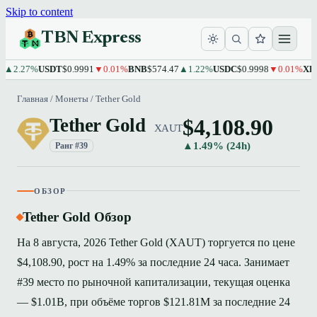
Skip to content
TBN Express
.27%
USDT
$0.9991
▼0.01%
BNB
$574.47
▲1.22%
USDC
$0.9998
▼0.01%
XRP
$1.
Главная
/
Монеты
/
Tether Gold
$4,108.90
Tether Gold
XAUT
▲1.49% (24h)
Ранг #39
ОБЗОР
Tether Gold Обзор
На 8 августа, 2026 Tether Gold (XAUT) торгуется по цене
$4,108.90, рост на 1.49% за последние 24 часа. Занимает
#39 место по рыночной капитализации, текущая оценка
— $1.01B, при объёме торгов $121.81M за последние 24