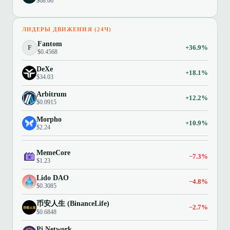
$68.06
ЛИДЕРЫ ДВИЖЕНИЯ (24Ч)
Fantom
F
+36.9%
$0.4568
DeXe
+18.1%
$34.03
Arbitrum
+12.2%
$0.0915
Morpho
+10.9%
$2.24
MemeCore
−7.3%
$1.23
Lido DAO
−4.8%
$0.3085
币安人生 (BinanceLife)
−2.7%
$0.6848
Pi Network