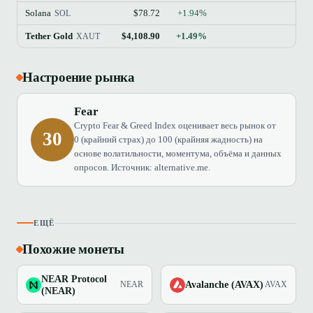
Solana
$78.72
+1.94%
SOL
Tether Gold
$4,108.90
+1.49%
XAUT
Настроение рынка
Fear
Crypto Fear & Greed Index оценивает весь рынок от
30
0 (крайний страх) до 100 (крайняя жадность) на
основе волатильности, моментума, объёма и данных
опросов. Источник: alternative.me.
ЕЩЁ
Похожие монеты
NEAR Protocol
Avalanche (AVAX)
NEAR
AVAX
(NEAR)