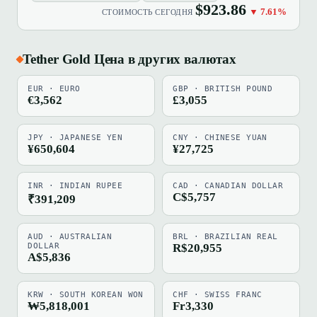
$923.86
▼ 7.61%
СТОИМОСТЬ СЕГОДНЯ
Tether Gold Цена в других валютах
EUR · EURO
GBP · BRITISH POUND
€3,562
£3,055
JPY · JAPANESE YEN
CNY · CHINESE YUAN
¥650,604
¥27,725
INR · INDIAN RUPEE
CAD · CANADIAN DOLLAR
C$5,757
₹391,209
AUD · AUSTRALIAN
BRL · BRAZILIAN REAL
DOLLAR
R$20,955
A$5,836
KRW · SOUTH KOREAN WON
CHF · SWISS FRANC
₩5,818,001
Fr3,330