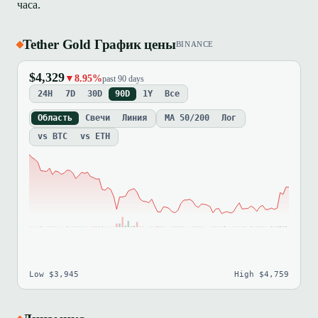
часа.
Tether Gold График цены
BINANCE
$4,329
▼8.95%
past 90 days
24H
7D
30D
90D
1Y
Все
Область
Свечи
Линия
MA 50/200
Лог
vs BTC
vs ETH
Low $3,945
High $4,759