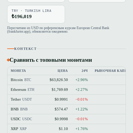
TRY · TURKISH LIRA
₺196,019
Пересчитано из USD по референсным курсам European Central Bank
(frankfurter.app), обновляется ежедневно.
КОНТЕКСТ
Сравнить с топовыми монетами
МОНЕТА
ЦЕНА
24Ч
РЫНОЧНАЯ КАПИТА
Bitcoin
$63,826.50
+2.96%
BTC
Ethereum
$1,769.69
+2.27%
ETH
Tether
$0.9991
−0.01%
USDT
BNB
$574.47
+1.22%
BNB
USDC
$0.9998
−0.01%
USDC
XRP
$1.10
+1.76%
XRP