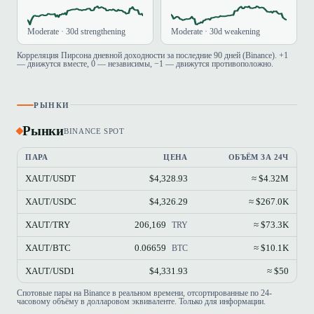
Moderate · 30d strengthening
Moderate · 30d weakening
Корреляция Пирсона дневной доходности за последние 90 дней (Binance). +1
— движутся вместе, 0 — независимы, −1 — движутся противоположно.
РЫНКИ
Рынки
BINANCE SPOT
ПАРА
ЦЕНА
ОБЪЁМ ЗА 24Ч
XAUT/USDT
$4,328.93
≈ $4.32M
XAUT/USDC
$4,326.29
≈ $267.0K
XAUT/TRY
206,169
≈ $73.3K
TRY
XAUT/BTC
0.06659
≈ $10.1K
BTC
XAUT/USD1
$4,331.93
≈ $50
Спотовые пары на Binance в реальном времени, отсортированные по 24-
часовому объёму в долларовом эквиваленте. Только для информации.