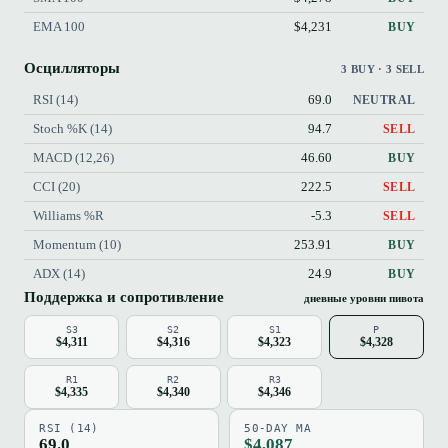
EMA 100
$4,231
BUY
Осцилляторы
3 BUY · 3 SELL
RSI (14)
69.0
NEUTRAL
Stoch %K (14)
94.7
SELL
MACD (12,26)
46.60
BUY
CCI (20)
222.5
SELL
Williams %R
-5.3
SELL
Momentum (10)
253.91
BUY
ADX (14)
24.9
BUY
Поддержка и сопротивление
дневные уровни пивота
S3
S2
S1
P
$4,311
$4,316
$4,323
$4,328
R1
R2
R3
$4,335
$4,340
$4,346
RSI (14)
50-DAY MA
69.0
$4,087