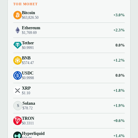
ТОП МОНЕТ
Bitcoin
+3.0%
$63,826.50
Ethereum
+2.3%
$1,769.69
Tether
0.0%
$0.9991
BNB
+1.2%
$574.47
USDC
0.0%
$0.9998
XRP
+1.8%
$1.10
Solana
S
+1.9%
$78.72
TRON
+0.6%
$0.3311
Hyperliquid
+1.4%