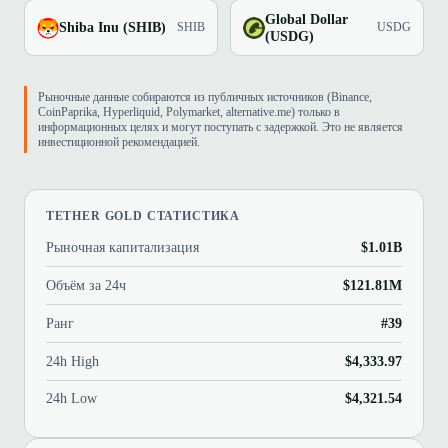
Global Dollar
Shiba Inu (SHIB)
SHIB
USDG
(USDG)
Рыночные данные собираются из публичных источников (Binance,
CoinPaprika, Hyperliquid, Polymarket, alternative.me) только в
информационных целях и могут поступать с задержкой. Это не является
инвестиционной рекомендацией.
TETHER GOLD СТАТИСТИКА
Рыночная капитализация
$1.01B
Объём за 24ч
$121.81M
Ранг
#39
24h High
$4,333.97
24h Low
$4,321.54