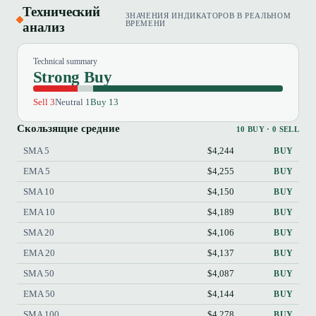
Технический
ЗНАЧЕНИЯ ИНДИКАТОРОВ В РЕАЛЬНОМ
анализ
ВРЕМЕНИ
Technical summary
Strong Buy
Sell 3
Neutral 1
Buy 13
Скользящие средние
10 BUY · 0 SELL
SMA 5
$4,244
BUY
EMA 5
$4,255
BUY
SMA 10
$4,150
BUY
EMA 10
$4,189
BUY
SMA 20
$4,106
BUY
EMA 20
$4,137
BUY
SMA 50
$4,087
BUY
EMA 50
$4,144
BUY
SMA 100
$4,278
BUY