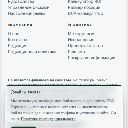
Руководства
Калькулятор ROI
Управление рисками
Размер позиции
Настроения рынка
DCA-калькулятор
КОМПАНИЯ
ПОЛИТИКА
О нас
Методология
Контакты
Исправления
Редакция
Проверка фактов
Редакционная политика
Реклама
Раскрытие информации
Не является финансовым советом.
Контент и рыночные
данные предоставляются только для общей информации, могут
быть устаревшими или основанными на моделях и не являются
ФАЙЛЫ COOKIE
инвестиционной, финансовой, юридической или налоговой
консультацией. Криптоактивы волатильны — всегда проводите
Мы используем необходимые файлы cookie для работы TBN
собственное исследование. См. наш
полным отказом от
Express и — только с вашего согласия — аналитические
ответственности
.
файлы cookie для измерения трафика и улучшения сайта. См.
нашу
Политика конфиденциальности
.
© 2026 TBN Express. Все права защищены.
Конфиденциальность
·
Условия
·
Контакты