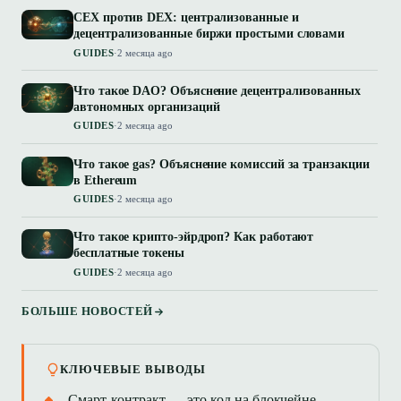
CEX против DEX: централизованные и
децентрализованные биржи простыми словами
GUIDES
·
2 месяца ago
Что такое DAO? Объяснение децентрализованных
автономных организаций
GUIDES
·
2 месяца ago
Что такое gas? Объяснение комиссий за транзакции
в Ethereum
GUIDES
·
2 месяца ago
Что такое крипто-эйрдроп? Как работают
бесплатные токены
GUIDES
·
2 месяца ago
БОЛЬШЕ НОВОСТЕЙ
КЛЮЧЕВЫЕ ВЫВОДЫ
Смарт-контракт — это код на блокчейне,