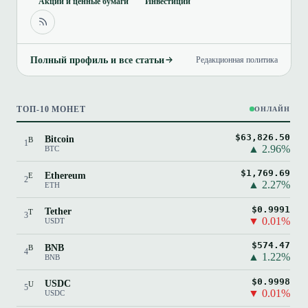
Акции и ценные бумаги
Инвестиции
Полный профиль и все статьи
Редакционная политика
ТОП-10 МОНЕТ
ОНЛАЙН
$63,826.50
Bitcoin
B
1
▲ 2.96%
BTC
$1,769.69
Ethereum
E
2
▲ 2.27%
ETH
$0.9991
Tether
T
3
▼ 0.01%
USDT
$574.47
BNB
B
4
▲ 1.22%
BNB
$0.9998
USDC
U
5
▼ 0.01%
USDC