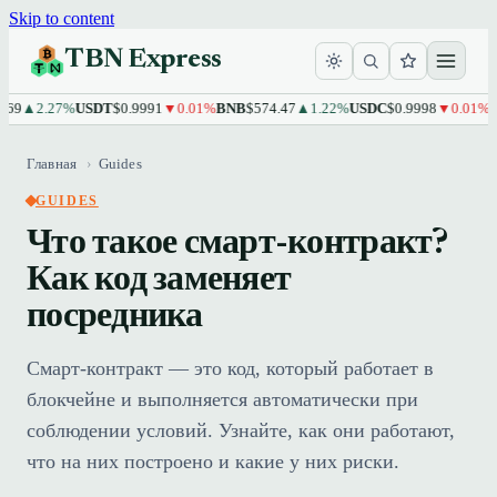
Skip to content
TBN Express
▲2.27%
USDT
$0.9991
▼0.01%
BNB
$574.47
▲1.22%
USDC
$0.9998
▼0.01%
XRP
Главная
›
Guides
GUIDES
Что такое смарт-контракт?
Как код заменяет
посредника
Смарт-контракт — это код, который работает в
блокчейне и выполняется автоматически при
соблюдении условий. Узнайте, как они работают,
что на них построено и какие у них риски.