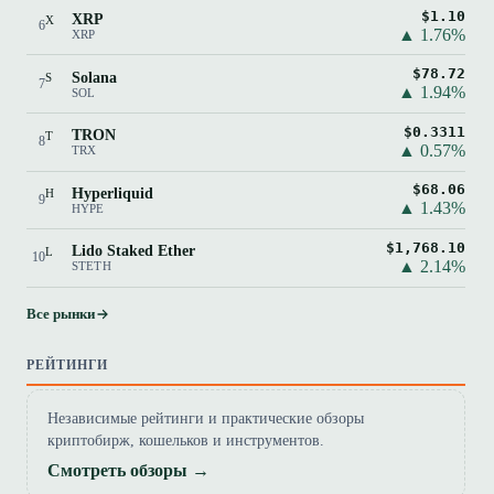
$1.10
XRP
X
6
▲ 1.76%
XRP
$78.72
Solana
S
7
▲ 1.94%
SOL
$0.3311
TRON
T
8
▲ 0.57%
TRX
$68.06
Hyperliquid
H
9
▲ 1.43%
HYPE
$1,768.10
Lido Staked Ether
L
10
▲ 2.14%
STETH
Все рынки
РЕЙТИНГИ
Независимые рейтинги и практические обзоры
криптобирж, кошельков и инструментов.
Смотреть обзоры →