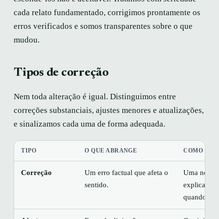
cada relato fundamentado, corrigimos prontamente os
erros verificados e somos transparentes sobre o que
mudou.
Tipos de correção
Nem toda alteração é igual. Distinguimos entre
correções substanciais, ajustes menores e atualizações,
e sinalizamos cada uma de forma adequada.
TIPO
O QUE ABRANGE
COMO SIN
Correção
Um erro factual que afeta o
Uma nota a
sentido.
explicando
quando.