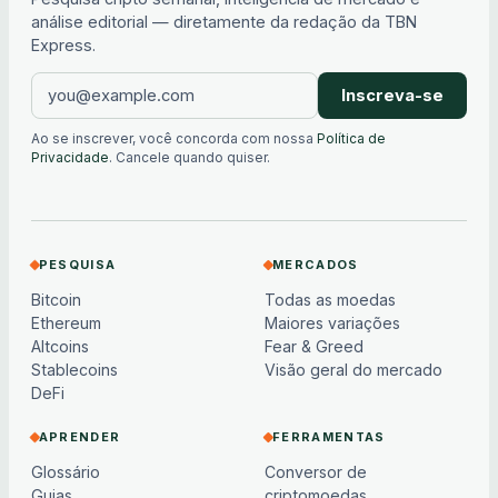
análise editorial — diretamente da redação da TBN
Express.
Inscreva-se
Ao se inscrever, você concorda com nossa
Política de
Privacidade
. Cancele quando quiser.
PESQUISA
MERCADOS
Bitcoin
Todas as moedas
Ethereum
Maiores variações
Altcoins
Fear & Greed
Stablecoins
Visão geral do mercado
DeFi
APRENDER
FERRAMENTAS
Glossário
Conversor de
Guias
criptomoedas