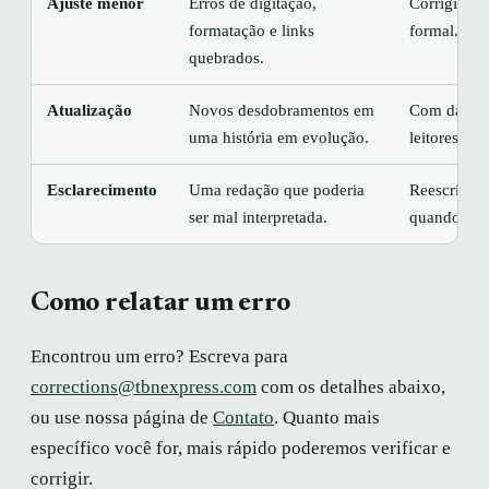
Ajuste menor
Erros de digitação,
Corrigido 
formatação e links
formal.
quebrados.
Atualização
Novos desdobramentos em
Com data e 
uma história em evolução.
leitores ve
Esclarecimento
Uma redação que poderia
Reescrita,
ser mal interpretada.
quando o s
Como relatar um erro
Encontrou um erro? Escreva para
corrections@tbnexpress.com
com os detalhes abaixo,
ou use nossa página de
Contato
. Quanto mais
específico você for, mais rápido poderemos verificar e
corrigir.