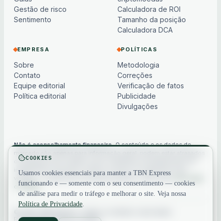
Gestão de risco
Calculadora de ROI
Sentimento
Tamanho da posição
Calculadora DCA
EMPRESA
POLÍTICAS
Sobre
Metodologia
Contato
Correções
Equipe editorial
Verificação de fatos
Política editorial
Publicidade
Divulgações
Não é aconselhamento financeiro.
O conteúdo e os dados de
mercado são apenas para informação geral, podem estar atrasados
COOKIES
ou baseados em modelos e não constituem aconselhamento de
investimento, financeiro, jurídico ou fiscal. Os criptoativos são
Usamos cookies essenciais para manter a TBN Express
voláteis — sempre faça sua própria pesquisa. Veja nosso
aviso legal
funcionando e — somente com o seu consentimento — cookies
completo
.
de análise para medir o tráfego e melhorar o site. Veja nossa
Política de Privacidade
.
© 2026 TBN Express. Todos os direitos reservados.
Privacidade
·
Termos
·
Contato