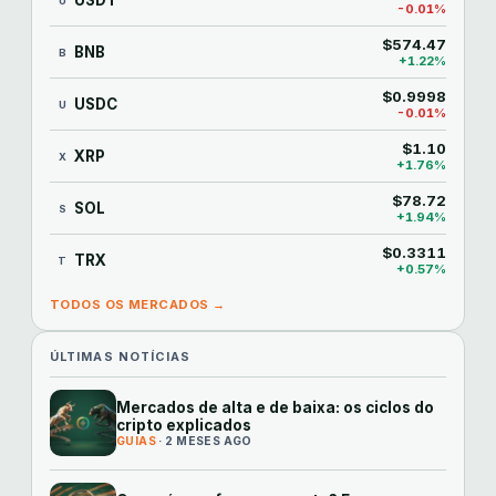
USDT
U
-0.01%
$574.47
BNB
B
+1.22%
$0.9998
USDC
U
-0.01%
$1.10
XRP
X
+1.76%
$78.72
SOL
S
+1.94%
$0.3311
TRX
T
+0.57%
TODOS OS MERCADOS →
ÚLTIMAS NOTÍCIAS
Mercados de alta e de baixa: os ciclos do
cripto explicados
GUIAS
· 2 MESES AGO