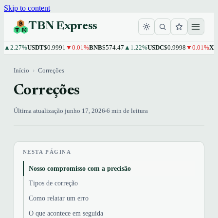
Skip to content
TBN Express
.27%
USDT
$0.9991
▼0.01%
BNB
$574.47
▲1.22%
USDC
$0.9998
▼0.01%
XRP
$1
Início
›
Correções
Correções
Última atualização junho 17, 2026
6 min de leitura
NESTA PÁGINA
Nosso compromisso com a precisão
Tipos de correção
Como relatar um erro
O que acontece em seguida