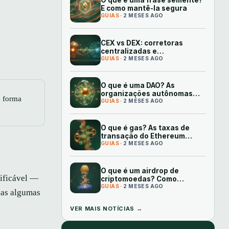
O que é uma frase semente?
E como mantê-la segura
GUIAS
· 2 MESES AGO
CEX vs DEX: corretoras
centralizadas e
descentralizadas explicadas
GUIAS
· 2 MESES AGO
O que é uma DAO? As
organizações autônomas
e forma
descentralizadas explicadas
GUIAS
· 2 MESES AGO
O que é gas? As taxas de
transação do Ethereum
explicadas
GUIAS
· 2 MESES AGO
O que é um airdrop de
lificável —
criptomoedas? Como
funcionam os tokens
GUIAS
· 2 MESES AGO
nas algumas
gratuitos
VER MAIS NOTÍCIAS →