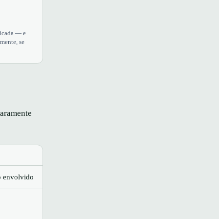
licada — e
amente, se
claramente
 envolvido