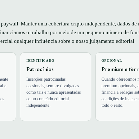
m paywall. Manter uma cobertura cripto independente, dados d
o financiamos o trabalho por meio de um pequeno número de font
rcial qualquer influência sobre o nosso julgamento editorial.
IDENTIFICADO
OPCIONAL
Patrocínios
Premium e fer
mente
Inserções patrocinadas
Quando oferecemos r
al e
ocasionais, sempre divulgadas
premium opcionais, a
como tais e nunca apresentadas
financia a redação s
sos
como conteúdo editorial
condições de indepen
independente.
todo o resto.