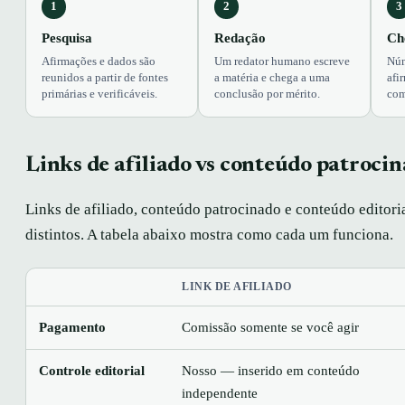
1
2
3
Pesquisa
Redação
Ch
Afirmações e dados são
Um redator humano escreve
Núm
reunidos a partir de fontes
a matéria e chega a uma
afi
primárias e verificáveis.
conclusão por mérito.
com
Links de afiliado vs conteúdo patroci
Links de afiliado, conteúdo patrocinado e conteúdo editori
distintos. A tabela abaixo mostra como cada um funciona.
LINK DE AFILIADO
Pagamento
Comissão somente se você agir
Controle editorial
Nosso — inserido em conteúdo
independente