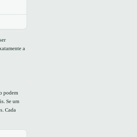
ser
xatamente a
não podem
is. Se um
s. Cada