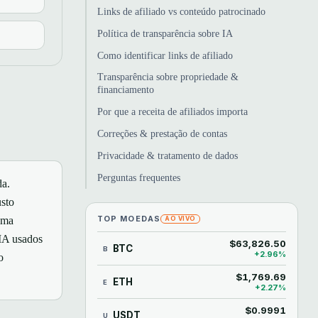
Links de afiliado vs conteúdo patrocinado
Política de transparência sobre IA
Como identificar links de afiliado
Transparência sobre propriedade &
financiamento
Por que a receita de afiliados importa
Correções & prestação de contas
Privacidade & tratamento de dados
Perguntas frequentes
da.
usto
TOP MOEDAS
uma
AO VIVO
 IA usados
$63,826.50
BTC
B
+2.96%
o
$1,769.69
ETH
E
+2.27%
$0.9991
USDT
U