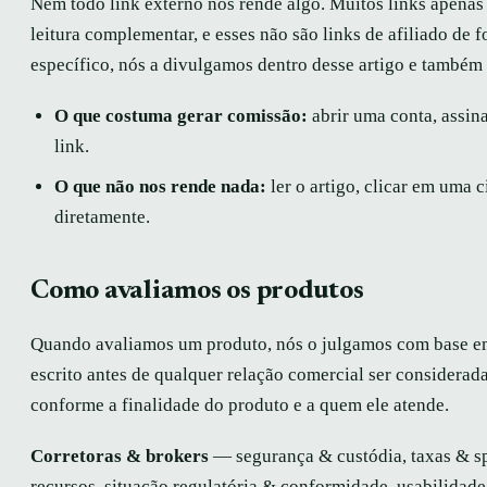
Nem todo link externo nos rende algo. Muitos links apena
leitura complementar, e esses não são links de afiliado de
específico, nós a divulgamos dentro desse artigo e também 
O que costuma gerar comissão:
abrir uma conta, assin
link.
O que não nos rende nada:
ler o artigo, clicar em uma 
diretamente.
Como avaliamos os produtos
Quando avaliamos um produto, nós o julgamos com base em u
escrito antes de qualquer relação comercial ser considerad
conforme a finalidade do produto e a quem ele atende.
Corretoras & brokers
— segurança & custódia, taxas & sp
recursos, situação regulatória & conformidade, usabilidade 