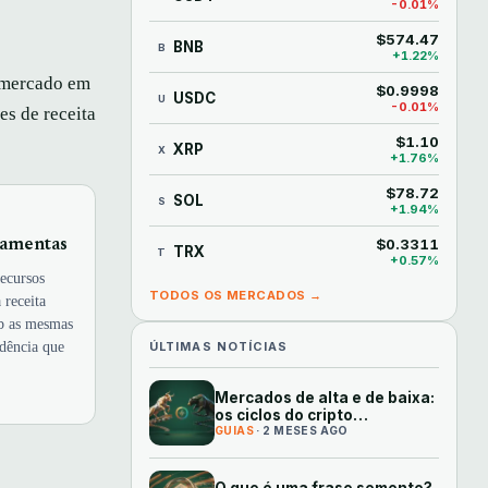
-0.01%
$574.47
BNB
B
+1.22%
e mercado em
$0.9998
USDC
U
-0.01%
es de receita
$1.10
XRP
X
+1.76%
$78.72
SOL
S
+1.94%
$0.3311
ramentas
TRX
T
+0.57%
ecursos
TODOS OS MERCADOS →
 receita
ob as mesmas
dência que
ÚLTIMAS NOTÍCIAS
Mercados de alta e de baixa:
os ciclos do cripto
explicados
GUIAS
· 2 MESES AGO