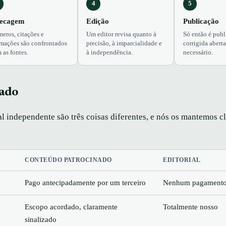
4
5
ecagem
Edição
Publicação
eros, citações e
Um editor revisa quanto à
Só então é pub
rmações são confrontados
precisão, à imparcialidade e
corrigida abert
 as fontes.
à independência.
necessário.
nado
al independente são três coisas diferentes, e nós os mantemos 
CONTEÚDO PATROCINADO
EDITORIAL
Pago antecipadamente por um terceiro
Nenhum pagamento
Escopo acordado, claramente
Totalmente nosso
sinalizado