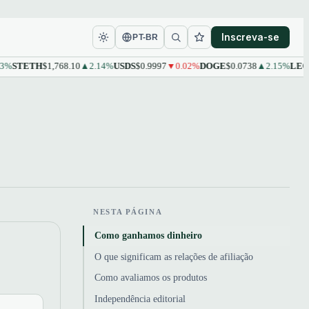
Inscreva-se
PT-BR
ETH
$1,768.10
▲2.14%
USDS
$0.9997
▼0.02%
DOGE
$0.0738
▲2.15%
LEO
$9.61
NESTA PÁGINA
Como ganhamos dinheiro
O que significam as relações de afiliação
Como avaliamos os produtos
Independência editorial