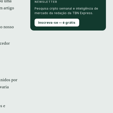
 ou uma
NEWSLETTER
m artigo
Pesquisa cripto semanal e inteligência de
mercado da redação da TBN Express.
Inscreva-se — é grátis
do nosso
ecedor
inidos por
varia
s e