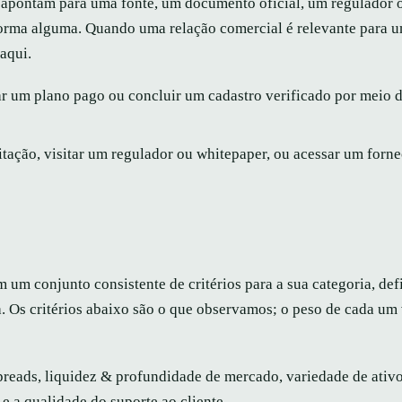
s apontam para uma fonte, um documento oficial, um regulador
 forma alguma. Quando uma relação comercial é relevante para u
aqui.
ar um plano pago ou concluir um cadastro verificado por meio 
citação, visitar um regulador ou whitepaper, ou acessar um forn
m conjunto consistente de critérios para a sua categoria, def
a. Os critérios abaixo são o que observamos; o peso de cada um 
reads, liquidez & profundidade de mercado, variedade de ativo
e a qualidade do suporte ao cliente.