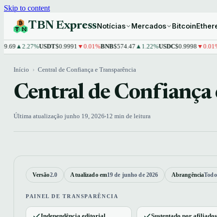
Skip to content
TBN Express
Notícias
Mercados
Bitcoin
Ethe
▲2.27%
USDT
$0.9991
▼0.01%
BNB
$574.47
▲1.22%
USDC
$0.9998
▼0.01%
XRP
Início
›
Central de Confiança e Transparência
Central de Confiança 
Última atualização junho 19, 2026
12 min de leitura
Versão
2.0
Atualizado em
19 de junho de 2026
Abrangência
Todo 
PAINEL DE TRANSPARÊNCIA
Independência editorial
Sustentado por afiliado