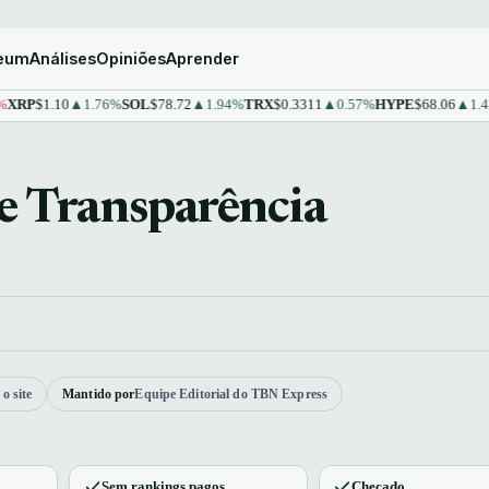
reum
Análises
Opiniões
Aprender
$1.10
▲1.76%
SOL
$78.72
▲1.94%
TRX
$0.3311
▲0.57%
HYPE
$68.06
▲1.43%
ST
e Transparência
o site
Mantido por
Equipe Editorial do TBN Express
s
Sem rankings pagos
Checado