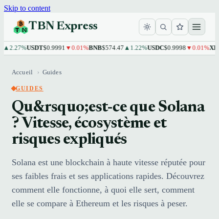
Skip to content
TBN Express
.27%
USDT
$0.9991
▼0.01%
BNB
$574.47
▲1.22%
USDC
$0.9998
▼0.01%
XRP
$1.
Accueil
›
Guides
GUIDES
Qu&rsquo;est-ce que Solana
? Vitesse, écosystème et
risques expliqués
Solana est une blockchain à haute vitesse réputée pour
ses faibles frais et ses applications rapides. Découvrez
comment elle fonctionne, à quoi elle sert, comment
elle se compare à Ethereum et les risques à peser.