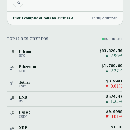
Profil complet et tous les articles
Politique éditoriale
TOP 10 DES CRYPTOS
EN DIRECT
$63,826.50
Bitcoin
B
1
▲ 2.96%
BTC
$1,769.69
Ethereum
E
2
▲ 2.27%
ETH
$0.9991
Tether
T
3
▼ 0.01%
USDT
$574.47
BNB
B
4
▲ 1.22%
BNB
$0.9998
USDC
U
5
▼ 0.01%
USDC
$1.10
XRP
X
6