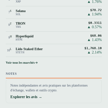
▲ 1.76%
XRP
$78.72
Solana
S
7
▲ 1.94%
SOL
$0.3311
TRON
T
8
▲ 0.57%
TRX
$68.06
Hyperliquid
H
9
▲ 1.43%
HYPE
$1,768.10
Lido Staked Ether
L
10
▲ 2.14%
STETH
Voir tous les marchés
NOTES
Notes indépendantes et avis pratiques sur les plateformes
d'échange, wallets et outils crypto.
Explorer les avis →