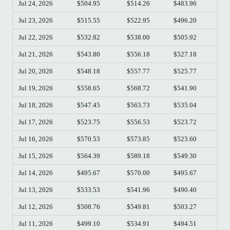
Jul 24, 2026
$504.95
$514.26
$483.96
$48
Jul 23, 2026
$515.55
$522.95
$496.20
$50
Jul 22, 2026
$532.82
$538.00
$505.92
$51
Jul 21, 2026
$543.80
$556.18
$527.18
$53
Jul 20, 2026
$548.18
$557.77
$525.77
$54
Jul 19, 2026
$558.65
$568.72
$541.90
$54
Jul 18, 2026
$547.45
$563.73
$535.04
$55
Jul 17, 2026
$523.75
$556.53
$523.72
$54
Jul 16, 2026
$570.53
$573.85
$523.60
$52
Jul 15, 2026
$564.39
$589.18
$549.30
$57
Jul 14, 2026
$495.67
$570.00
$495.67
$56
Jul 13, 2026
$533.53
$541.96
$490.40
$49
Jul 12, 2026
$508.76
$549.81
$503.27
$53
Jul 11, 2026
$499.10
$534.91
$494.51
$50