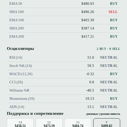
EMA 50
$486.93
BUY
SMA 100
$496.26
SELL
EMA 100
$465.39
BUY
SMA 200
$387.14
BUY
EMA 200
$417.21
BUY
Осцилляторы
2 BUY · 0 SELL
RSI (14)
51.0
NEUTRAL
Stoch %K (14)
59.5
NEUTRAL
MACD (12,26)
-0.32
BUY
CCI (20)
0.9
NEUTRAL
Williams %R
-40.5
NEUTRAL
Momentum (10)
19.13
BUY
ADX (14)
13.1
NEUTRAL
Поддержка и сопротивление
дневные уровни пивота
S3
S2
S1
P
$458.51
$473.59
$484.74
$499.82