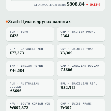
$808.84
▼ 19.12%
СТОИМОСТЬ СЕГОДНЯ
Zcash Цена в других валютах
EUR · EURO
GBP · BRITISH POUND
€425
£364
JPY · JAPANESE YEN
CNY · CHINESE YUAN
¥77,373
¥3,309
INR · INDIAN RUPEE
CAD · CANADIAN DOLLAR
C$686
₹46,684
AUD · AUSTRALIAN
BRL · BRAZILIAN REAL
DOLLAR
R$2,512
A$696
KRW · SOUTH KOREAN WON
CHF · SWISS FRANC
₩697,872
Fr397