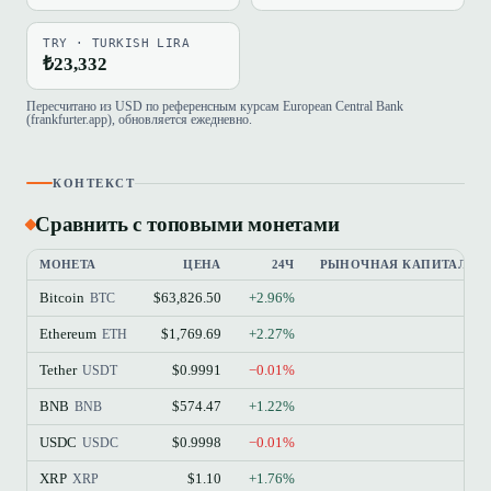
TRY · TURKISH LIRA
₺23,332
Пересчитано из USD по референсным курсам European Central Bank
(frankfurter.app), обновляется ежедневно.
КОНТЕКСТ
Сравнить с топовыми монетами
МОНЕТА
ЦЕНА
24Ч
РЫНОЧНАЯ КАПИТАЛИЗ
Bitcoin
$63,826.50
+2.96%
$
BTC
Ethereum
$1,769.69
+2.27%
$21
ETH
Tether
$0.9991
−0.01%
$18
USDT
BNB
$574.47
+1.22%
$7
BNB
USDC
$0.9998
−0.01%
$7
USDC
XRP
$1.10
+1.76%
$6
XRP