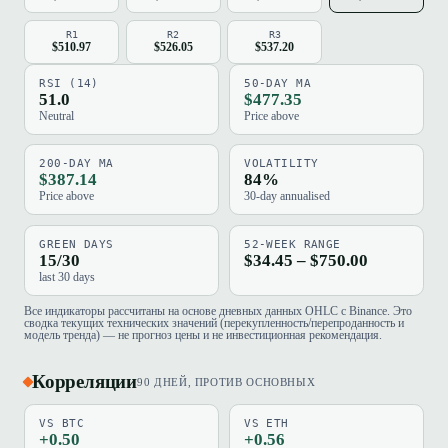
R1
R2
R3
$510.97
$526.05
$537.20
RSI (14)
50-DAY MA
51.0
$477.35
Neutral
Price above
200-DAY MA
VOLATILITY
$387.14
84%
Price above
30-day annualised
GREEN DAYS
52-WEEK RANGE
15/30
$34.45 – $750.00
last 30 days
Все индикаторы рассчитаны на основе дневных данных OHLC с Binance. Это
сводка текущих технических значений (перекупленность/перепроданность и
модель тренда) — не прогноз цены и не инвестиционная рекомендация.
Корреляции
90 ДНЕЙ, ПРОТИВ ОСНОВНЫХ
VS BTC
VS ETH
+0.50
+0.56