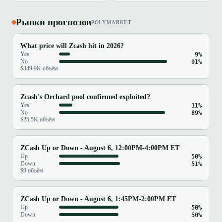
Рынки прогнозов
POLYMARKET
What price will Zcash hit in 2026?
Yes
9%
No
91%
$349.9K объём
Zcash's Orchard pool confirmed exploited?
Yes
11%
No
89%
$25.5K объём
ZCash Up or Down - August 6, 12:00PM-4:00PM ET
Up
50%
Down
51%
$9 объём
ZCash Up or Down - August 6, 1:45PM-2:00PM ET
Up
50%
Down
50%