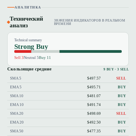
АНАЛИТИКА
Технический
ЗНАЧЕНИЯ ИНДИКАТОРОВ В РЕАЛЬНОМ
анализ
ВРЕМЕНИ
Technical summary
Strong Buy
Sell 3
Neutral 5
Buy 11
Скользящие средние
9 BUY · 3 SELL
SMA 5
$497.57
SELL
EMA 5
$495.71
BUY
SMA 10
$481.07
BUY
EMA 10
$491.74
BUY
SMA 20
$498.69
SELL
EMA 20
$492.50
BUY
SMA 50
$477.35
BUY