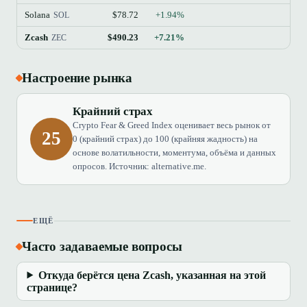
Solana
$78.72
+1.94%
$4
SOL
Zcash
$490.23
+7.21%
$
ZEC
Настроение рынка
Крайний страх
Crypto Fear & Greed Index оценивает весь рынок от
25
0 (крайний страх) до 100 (крайняя жадность) на
основе волатильности, моментума, объёма и данных
опросов. Источник: alternative.me.
ЕЩЁ
Часто задаваемые вопросы
Откуда берётся цена Zcash, указанная на этой
странице?