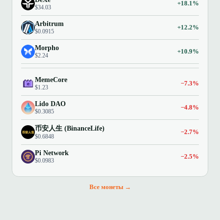
+18.1%
$34.03
Arbitrum
+12.2%
$0.0915
Morpho
+10.9%
$2.24
MemeCore
−7.3%
$1.23
Lido DAO
−4.8%
$0.3085
币安人生 (BinanceLife)
−2.7%
$0.6848
Pi Network
−2.5%
$0.0983
Все монеты →