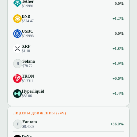
Tether
0.0%
$0.9991
BNB
+1.2%
$574.47
USDC
0.0%
$0.9998
XRP
+1.8%
$1.10
Solana
S
+1.9%
$78.72
TRON
+0.6%
$0.3311
Hyperliquid
+1.4%
$68.06
ЛИДЕРЫ ДВИЖЕНИЯ (24Ч)
Fantom
F
+36.9%
$0.4568
DeXe