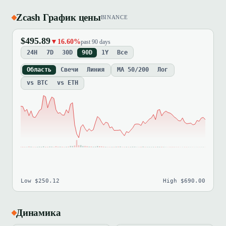
Zcash График цены
BINANCE
$495.89
▼16.60%
past 90 days
24H
7D
30D
90D
1Y
Все
Область
Свечи
Линия
MA 50/200
Лог
vs BTC
vs ETH
Low $250.12
High $690.00
Динамика