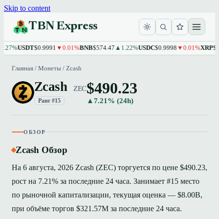
Skip to content
TBN Express
%
USDT
$0.9991
▼0.01%
BNB
$574.47
▲1.22%
USDC
$0.9998
▼0.01%
XRP
$1.10
▲
Главная
/
Монеты
/
Zcash
$490.23
Zcash
ZEC
▲7.21% (24h)
Ранг #15
ОБЗОР
Zcash Обзор
На 6 августа, 2026 Zcash (ZEC) торгуется по цене $490.23,
рост на 7.21% за последние 24 часа. Занимает #15 место
по рыночной капитализации, текущая оценка — $8.00B,
при объёме торгов $321.57M за последние 24 часа.