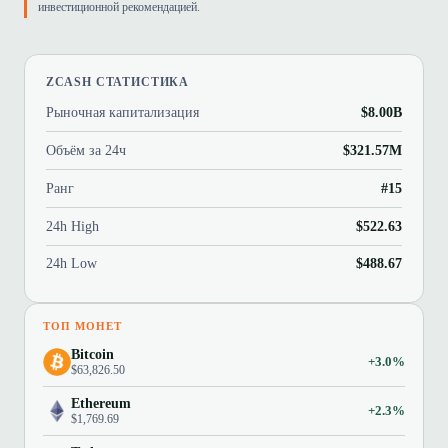
инвестиционной рекомендацией.
ZCASH СТАТИСТИКА
Рыночная капитализация
$8.00B
Объём за 24ч
$321.57M
Ранг
#15
24h High
$522.63
24h Low
$488.67
ТОП МОНЕТ
Bitcoin
+3.0%
$63,826.50
Ethereum
+2.3%
$1,769.69