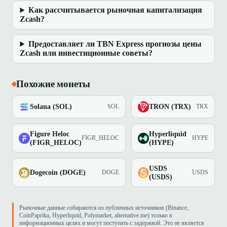
Как рассчитывается рыночная капитализация
Zcash?
Предоставляет ли TBN Express прогнозы цены
Zcash или инвестиционные советы?
Похожие монеты
Solana (SOL)
TRON (TRX)
SOL
TRX
Figure Heloc
Hyperliquid
FIGR_HELOC
HYPE
(FIGR_HELOC)
(HYPE)
USDS
Dogecoin (DOGE)
DOGE
USDS
(USDS)
Рыночные данные собираются из публичных источников (Binance,
CoinPaprika, Hyperliquid, Polymarket, alternative.me) только в
информационных целях и могут поступать с задержкой. Это не является