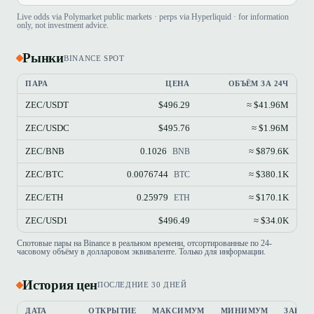
Live odds via Polymarket public markets · perps via Hyperliquid · for information
only, not investment advice.
Рынки
BINANCE SPOT
ПАРА
ЦЕНА
ОБЪЁМ ЗА 24Ч
ZEC/USDT
$496.29
≈ $41.96M
ZEC/USDC
$495.76
≈ $1.96M
ZEC/BNB
0.1026
≈ $879.6K
BNB
ZEC/BTC
0.0076744
≈ $380.1K
BTC
ZEC/ETH
0.25979
≈ $170.1K
ETH
ZEC/USD1
$496.49
≈ $34.0K
Спотовые пары на Binance в реальном времени, отсортированные по 24-
часовому объёму в долларовом эквиваленте. Только для информации.
История цен
ПОСЛЕДНИЕ 30 ДНЕЙ
ДАТА
ОТКРЫТИЕ
МАКСИМУМ
МИНИМУМ
ЗАКРЫ