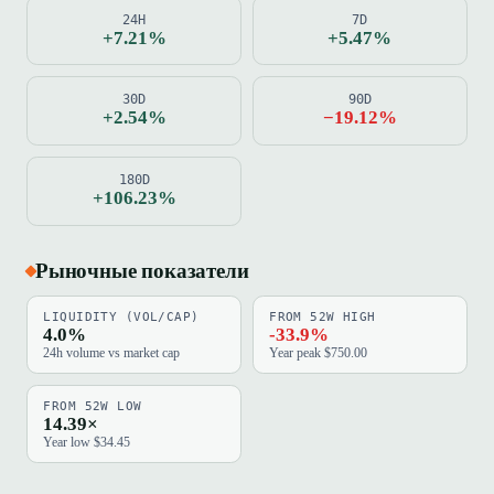
24H
7D
+7.21%
+5.47%
30D
90D
+2.54%
−19.12%
180D
+106.23%
Рыночные показатели
LIQUIDITY (VOL/CAP)
FROM 52W HIGH
4.0%
-33.9%
24h volume vs market cap
Year peak $750.00
FROM 52W LOW
14.39×
Year low $34.45