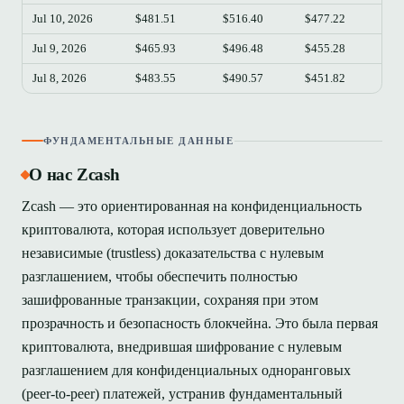
Jul 10, 2026
$481.51
$516.40
$477.22
$49
Jul 9, 2026
$465.93
$496.48
$455.28
$48
Jul 8, 2026
$483.55
$490.57
$451.82
$46
ФУНДАМЕНТАЛЬНЫЕ ДАННЫЕ
О нас Zcash
Zcash — это ориентированная на конфиденциальность
криптовалюта, которая использует доверительно
независимые (trustless) доказательства с нулевым
разглашением, чтобы обеспечить полностью
зашифрованные транзакции, сохраняя при этом
прозрачность и безопасность блокчейна. Это была первая
криптовалюта, внедрившая шифрование с нулевым
разглашением для конфиденциальных одноранговых
(peer-to-peer) платежей, устранив фундаментальный